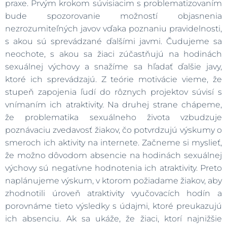
praxe. Prvým krokom súvisiacim s problematizovaním
bude spozorovanie možností objasnenia
nezrozumiteľných javov vďaka poznaniu pravidelnosti,
s akou sú sprevádzané ďalšími javmi. Čudujeme sa
neochote, s akou sa žiaci zúčastňujú na hodinách
sexuálnej výchovy a snažíme sa hľadať ďalšie javy,
ktoré ich sprevádzajú. Z teórie motivácie vieme, že
stupeň zapojenia ľudí do rôznych projektov súvisí s
vnímaním ich atraktivity. Na druhej strane chápeme,
že problematika sexuálneho života vzbudzuje
poznávaciu zvedavosť žiakov, čo potvrdzujú výskumy o
smeroch ich aktivity na internete. Začneme si myslieť,
že možno dôvodom absencie na hodinách sexuálnej
výchovy sú negatívne hodnotenia ich atraktivity. Preto
naplánujeme výskum, v ktorom požiadame žiakov, aby
zhodnotili úroveň atraktivity vyučovacích hodín a
porovnáme tieto výsledky s údajmi, ktoré preukazujú
ich absenciu. Ak sa ukáže, že žiaci, ktorí najnižšie