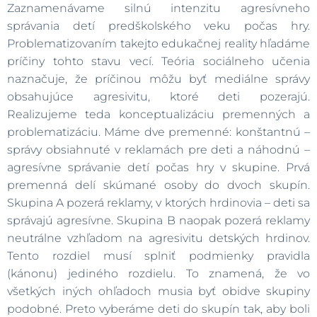
Zaznamenávame silnú intenzitu agresívneho
správania detí predškolského veku počas hry.
Problematizovaním takejto edukačnej reality hľadáme
príčiny tohto stavu vecí. Teória sociálneho učenia
naznačuje, že príčinou môžu byť mediálne správy
obsahujúce agresivitu, ktoré deti pozerajú.
Realizujeme teda konceptualizáciu premenných a
problematizáciu. Máme dve premenné: konštantnú –
správy obsiahnuté v reklamách pre deti a náhodnú –
agresívne správanie detí počas hry v skupine. Prvá
premenná delí skúmané osoby do dvoch skupín.
Skupina A pozerá reklamy, v ktorých hrdinovia – deti sa
správajú agresívne. Skupina B naopak pozerá reklamy
neutrálne vzhľadom na agresivitu detských hrdinov.
Tento rozdiel musí splniť podmienky pravidla
(kánonu) jediného rozdielu. To znamená, že vo
všetkých iných ohľadoch musia byť obidve skupiny
podobné. Preto vyberáme deti do skupín tak, aby boli