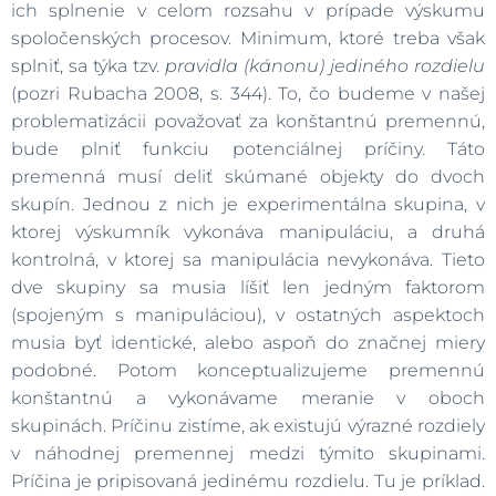
ich splnenie v celom rozsahu v prípade výskumu
spoločenských procesov. Minimum, ktoré treba však
splniť, sa týka tzv.
pravidla (kánonu) jediného rozdielu
(pozri Rubacha 2008, s. 344). To, čo budeme v našej
problematizácii považovať za konštantnú premennú,
bude plniť funkciu potenciálnej príčiny. Táto
premenná musí deliť skúmané objekty do dvoch
skupín. Jednou z nich je experimentálna skupina, v
ktorej výskumník vykonáva manipuláciu, a druhá
kontrolná, v ktorej sa manipulácia nevykonáva. Tieto
dve skupiny sa musia líšiť len jedným faktorom
(spojeným s manipuláciou), v ostatných aspektoch
musia byť identické, alebo aspoň do značnej miery
podobné. Potom konceptualizujeme premennú
konštantnú a vykonávame meranie v oboch
skupinách. Príčinu zistíme, ak existujú výrazné rozdiely
v náhodnej premennej medzi týmito skupinami.
Príčina je pripisovaná jedinému rozdielu. Tu je príklad.