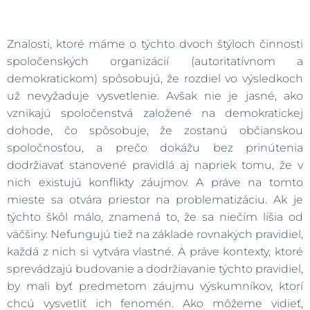
Znalosti, ktoré máme o týchto dvoch štýloch činnosti
spoločenských organizácií (autoritatívnom a
demokratickom) spôsobujú, že rozdiel vo výsledkoch
už nevyžaduje vysvetlenie. Avšak nie je jasné, ako
vznikajú spoločenstvá založené na demokratickej
dohode, čo spôsobuje, že zostanú občianskou
spoločnosťou, a prečo dokážu bez prinútenia
dodržiavať stanovené pravidlá aj napriek tomu, že v
nich existujú konflikty záujmov. A práve na tomto
mieste sa otvára priestor na problematizáciu. Ak je
týchto škôl málo, znamená to, že sa niečím líšia od
väčšiny. Nefungujú tiež na základe rovnakých pravidiel,
každá z nich si vytvára vlastné. A práve kontexty, ktoré
sprevádzajú budovanie a dodržiavanie týchto pravidiel,
by mali byť predmetom záujmu výskumníkov, ktorí
chcú vysvetliť ich fenomén. Ako môžeme vidieť,