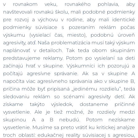
v rovnakom veku, rovnakého pohlavia, aby
navštevovali rovnakú školu, mali podobné podmienky
pre rozvoj a výchovu v rodine, aby mali identické
podmienky súvisiace s pozeraním reklám počas
výskumu (vysielací čas, miesto), podobnú úroveň
agresivity, atď. Naša problematizácia musí taký výskum
naplánovať v detailoch. Tak teda obom skupinám
predstavujeme reklamy. Potom po vysielaní sa deti
začínajú hrať v skupine. Výskumníci ich pozorujú a
počítajú agresívne správanie. Ak sa v skupine A
napočíta viac agresívneho správania ako v skupine B,
príčina môže byť pripísaná „jedinému rozdielu”, teda
sledovaniu reklám so scénami agresivity detí. Ak
získame takýto výsledok, dostaneme príčinné
vysvetlenie. Ale je tiež možné, že rozdiely medzi
skupinou A a B nebudú. Potom nezískame
vysvetlenie. Musíme sa preto vrátiť ku kritickej analýze
troch oblastí: edukačnej reality súvisiacej s agresiou,