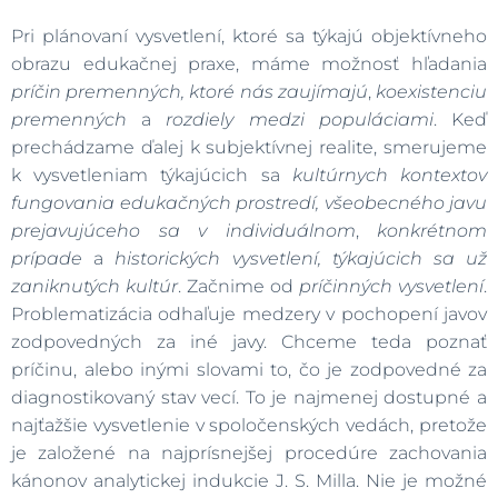
Pri plánovaní vysvetlení, ktoré sa týkajú objektívneho
obrazu edukačnej praxe, máme možnosť hľadania
príčin premenných, ktoré nás zaujímajú
,
koexistenciu
premenných
a
rozdiely medzi populáciami
. Keď
prechádzame ďalej k subjektívnej realite, smerujeme
k vysvetleniam týkajúcich sa
kultúrnych kontextov
fungovania edukačných prostredí, všeobecného javu
prejavujúceho sa v individuálnom
,
konkrétnom
prípade
a
historických vysvetlení, týkajúcich sa už
zaniknutých kultúr
. Začnime od
príčinných vysvetlení
.
Problematizácia odhaľuje medzery v pochopení javov
zodpovedných za iné javy. Chceme teda poznať
príčinu, alebo inými slovami to, čo je zodpovedné za
diagnostikovaný stav vecí. To je najmenej dostupné a
najťažšie vysvetlenie v spoločenských vedách, pretože
je založené na najprísnejšej procedúre zachovania
kánonov analytickej indukcie J. S. Milla. Nie je možné