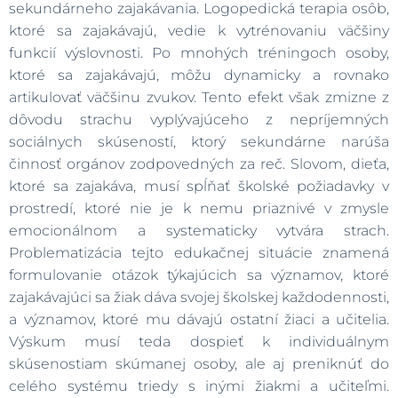
sekundárneho zajakávania. Logopedická terapia osôb,
ktoré sa zajakávajú, vedie k vytrénovaniu väčšiny
funkcií výslovnosti. Po mnohých tréningoch osoby,
ktoré sa zajakávajú, môžu dynamicky a rovnako
artikulovať väčšinu zvukov. Tento efekt však zmizne z
dôvodu strachu vyplývajúceho z nepríjemných
sociálnych skúseností, ktorý sekundárne narúša
činnosť orgánov zodpovedných za reč. Slovom, dieťa,
ktoré sa zajakáva, musí spĺňať školské požiadavky v
prostredí, ktoré nie je k nemu priaznivé v zmysle
emocionálnom a systematicky vytvára strach.
Problematizácia tejto edukačnej situácie znamená
formulovanie otázok týkajúcich sa významov, ktoré
zajakávajúci sa žiak dáva svojej školskej každodennosti,
a významov, ktoré mu dávajú ostatní žiaci a učitelia.
Výskum musí teda dospieť k individuálnym
skúsenostiam skúmanej osoby, ale aj preniknúť do
celého systému triedy s inými žiakmi a učiteľmi.