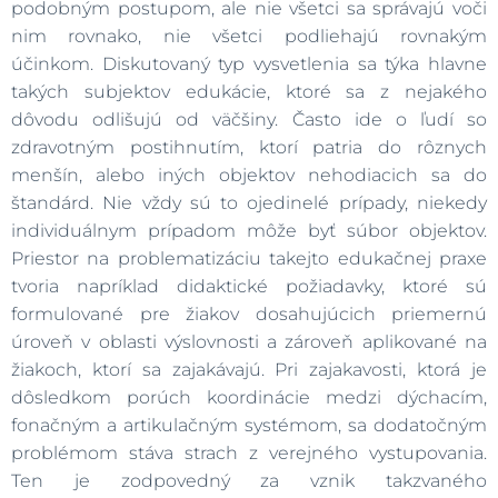
podobným postupom, ale nie všetci sa správajú voči
nim rovnako, nie všetci podliehajú rovnakým
účinkom. Diskutovaný typ vysvetlenia sa týka hlavne
takých subjektov edukácie, ktoré sa z nejakého
dôvodu odlišujú od väčšiny. Často ide o ľudí so
zdravotným postihnutím, ktorí patria do rôznych
menšín, alebo iných objektov nehodiacich sa do
štandárd. Nie vždy sú to ojedinelé prípady, niekedy
individuálnym prípadom môže byť súbor objektov.
Priestor na problematizáciu takejto edukačnej praxe
tvoria napríklad didaktické požiadavky, ktoré sú
formulované pre žiakov dosahujúcich priemernú
úroveň v oblasti výslovnosti a zároveň aplikované na
žiakoch, ktorí sa zajakávajú. Pri zajakavosti, ktorá je
dôsledkom porúch koordinácie medzi dýchacím,
fonačným a artikulačným systémom, sa dodatočným
problémom stáva strach z verejného vystupovania.
Ten je zodpovedný za vznik takzvaného