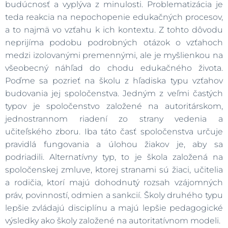
budúcnosť a vyplýva z minulosti. Problematizácia je
teda reakcia na nepochopenie edukačných procesov,
a to najmä vo vzťahu k ich kontextu. Z tohto dôvodu
neprijíma podobu podrobných otázok o vzťahoch
medzi izolovanými premennými, ale je myšlienkou na
všeobecný náhľad do chodu edukačného života.
Poďme sa pozrieť na školu z hľadiska typu vzťahov
budovania jej spoločenstva. Jedným z veľmi častých
typov je spoločenstvo založené na autoritárskom,
jednostrannom riadení zo strany vedenia a
učiteľského zboru. Iba táto časť spoločenstva určuje
pravidlá fungovania a úlohou žiakov je, aby sa
podriadili. Alternatívny typ, to je škola založená na
spoločenskej zmluve, ktorej stranami sú žiaci, učitelia
a rodičia, ktorí majú dohodnutý rozsah vzájomných
práv, povinností, odmien a sankcií. Školy druhého typu
lepšie zvládajú disciplínu a majú lepšie pedagogické
výsledky ako školy založené na autoritatívnom modeli.