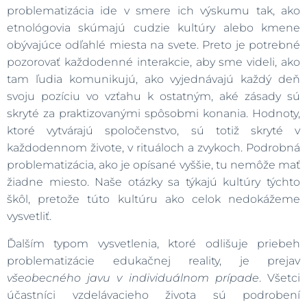
problematizácia ide v smere ich výskumu tak, ako
etnológovia skúmajú cudzie kultúry alebo kmene
obývajúce odľahlé miesta na svete. Preto je potrebné
pozorovať každodenné interakcie, aby sme videli, ako
tam ľudia komunikujú, ako vyjednávajú každý deň
svoju pozíciu vo vzťahu k ostatným, aké zásady sú
skryté za praktizovanými spôsobmi konania. Hodnoty,
ktoré vytvárajú spoločenstvo, sú totiž skryté v
každodennom živote, v rituáloch a zvykoch. Podrobná
problematizácia, ako je opísané vyššie, tu nemôže mať
žiadne miesto. Naše otázky sa týkajú kultúry týchto
škôl, pretože túto kultúru ako celok nedokážeme
vysvetliť.
Ďalším typom vysvetlenia, ktoré odlišuje priebeh
problematizácie edukačnej reality, je prejav
všeobecného javu v individuálnom prípade
. Všetci
účastníci vzdelávacieho života sú podrobení