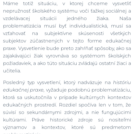
Máme totiž situáciu, v ktorej chceme vysvetliť
nepružnosť školského systému voči ťažkej sociálnej a
vzdelávacej situácii jedného žiaka. Naša
problematizácia musí byť individualistická, musí sa
vzťahovať na subjektívne skúsenosti všetkých
subjektov zúčastnených v tejto forme edukačnej
praxe. Vysvetlenie bude preto zahŕňať spôsoby, ako sa
zajakávajúci žiak vyrovnáva so systémom školských
požiadaviek, a ako túto situáciu zvládajú ostatní žiaci a
učitelia.
Posledný typ vysvetlení, ktorý nadväzuje na
históriu
edukačnej praxe,
vyžaduje podobnú problematizáciu,
ktorá sa uskutočnila v prípade kultúrnych kontextov
edukačných prostredí. Rozdiel spočíva len v tom, že
súvisí so sekundárnymi zdrojmi, a nie fungujúcimi
kultúrami. Práve historické zdroje sú nositeľmi
významov a kontextov, ktoré sú predmetom