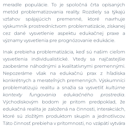
meradle populácie. To je spoločná črta opísaných
metód problematizovania reality. Rozdiely sa týkajú
vzťahov spájajúcich premenné, ktoré navrhuje
výskumník prostredníctvom problematizácie, získanej
cez dané vysvetlenie aspektu edukačnej praxe a
významy vysvetlenia pre prognózovanie edukácie.
Inak prebieha problematizácia, keď sú našim cieľom
vysvetlenia individualistické. Vtedy sa najčastejšie
zaoberáme náhodnými a kvalitatívnymi premennými.
Nepozeráme však na edukačnú prax z hľadiska
konkrétnych a merateľných premenných. Výskumníci
problematizujú realitu a snažia sa vysvetliť
kultúrne
kontexty fungovania edukačného prostredia
.
Východiskovým bodom je pritom predpoklad, že
edukačná realita je založená na činnosti, interakciách,
ktoré sú zložitým produktom skupín a jednotlivcov.
Táto činnosť prebieha v prítomnosti, no vzápätí vytvára