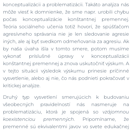
konceptualizácii a problematizácii. Takáto analýza nás
môže viesť k domnienke, že sme napr. urobili chybu
počas konceptualizácie konštantnej premennej.
Teória sociálneho učenia totiž hovorí, že spúšťačom
agresívneho správania nie je len sledovanie agresie
iných, ale aj byť svedkom odmeňovania za agresiu. Ak
by naša úvaha išla v tomto smere, potom musíme
vykonať príslušné úpravy v konceptualizácii
konštantnej premennej a znova uskutočniť výskum. A
v tejto situácii výsledok výskumu prinesie príčinné
vysvetlenie, alebo aj nie, čo nás podnieti pokračovať v
kritickej analýze.
Druhý typ vysvetlení smerujúcich k budovaniu
všeobecných pravidelností nás nasmeruje na
problematizáciu, ktorá je spojená so
vzájomnou
koexistenciou premenných
. Pripomíname, že
premenné sú ekvivalentmi javov vo svete edukačnej