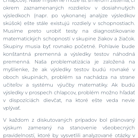
chlapcov). Naše myslenie môže ísť smerom zistenia, či
okrem zaznamenaných rozdielov v dosiahnutých
výsledkoch (napr. po vykonanej analýze výsledkov
skúšok) ešte stále existujú rozdiely v schopnostiach.
Musíme preto urobiť testy na diagnostikovanie
matematických schopností v skupine žiakov a žiačok.
Skupiny musia byť rovnako početné. Pohlavie bude
konštantná premenná a výsledky testov náhodná
premenná. Naša problematizácia je založená na
myšlienke, že ak výsledky testov budú rovnaké v
oboch skupinách, problém sa nachádza na strane
učiteľov a systému výučby matematiky. Ak budú
výsledky v prospech chlapcov, problém možno hľadať
v dispozíciách dievčat, na ktoré ešte veda nevie
vplývať.
V každom z diskutovaných prípadov bol plánovaný
výskum zameraný na stanovenie všeobecných
pravidelností, ktoré by vysvetlili analyzované otázky v