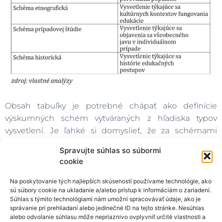
Obsah tabuľky je potrebné chápať ako definície
výskumných schém vytváraných z hľadiska typov
vysvetlení. Je ľahké si domyslieť, že za schémami
existuje viac otázok, než len problematizácia
Spravujte súhlas so súbormi
edukačnej reality. Takže teraz som predstavil ich
cookie
zredukované chápanie. Je tiež potrebné poznamenať,
že prvé tri schémy z tabuľky 1 sú používané na výskum
Na poskytovanie tých najlepších skúseností používame technológie, ako
sú súbory cookie na ukladanie a/alebo prístup k informáciám o zariadení.
objektívneho rozmeru edukačnej praxe, zatiaľ čo
Súhlas s týmito technológiami nám umožní spracovávať údaje, ako je
nasledujúce na výskum subjektívneho rozmeru.
správanie pri prehliadaní alebo jedinečné ID na tejto stránke. Nesúhlas
alebo odvolanie súhlasu môže nepriaznivo ovplyvniť určité vlastnosti a