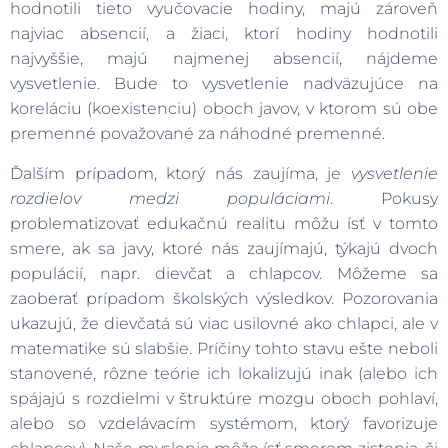
hodnotili tieto vyučovacie hodiny, majú zároveň
najviac absencií, a žiaci, ktorí hodiny hodnotili
najvyššie, majú najmenej absencií, nájdeme
vysvetlenie. Bude to vysvetlenie nadväzujúce na
koreláciu (koexistenciu) oboch javov, v ktorom sú obe
premenné považované za náhodné premenné.
Ďalším prípadom, ktorý nás zaujíma, je
vysvetlenie
rozdielov medzi populáciami
. Pokusy
problematizovať edukačnú realitu môžu ísť v tomto
smere, ak sa javy, ktoré nás zaujímajú, týkajú dvoch
populácií, napr. dievčat a chlapcov. Môžeme sa
zaoberať prípadom školských výsledkov. Pozorovania
ukazujú, že dievčatá sú viac usilovné ako chlapci, ale v
matematike sú slabšie. Príčiny tohto stavu ešte neboli
stanovené, rôzne teórie ich lokalizujú inak (alebo ich
spájajú s rozdielmi v štruktúre mozgu oboch pohlaví,
alebo so vzdelávacím systémom, ktorý favorizuje