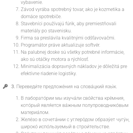
vybavenie.
Závod vyrába spotrebný tovar, ako je kozmetika a
domáce spotrebiče.
Stavebníci používajú fúrik, aby premiestňovali
materiály po stavenisku.
Firma sa preslávila kvalitnými odšťavovačmi.
Programátor práve aktualizuje softvér.
Na palubnej doske sú všetky potrebné informácie,
ako sú otáčky motora a rýchlosť.
Minimalizácia dopravných nákladov je dôležitá pre
efektívne riadenie logistiky.
3.
Переведи́те предложе́ния на слова́цкий язы́к.
В лаборато́рии мы изуча́ли сво́йства кре́мния,
кото́рый явля́ется ва́жным полупроводнико́вым
материа́лом.
Желе́зо в сочета́нии с углеро́дом образу́ет чугу́н,
широко́ испо́льзуемый в строи́тельстве.