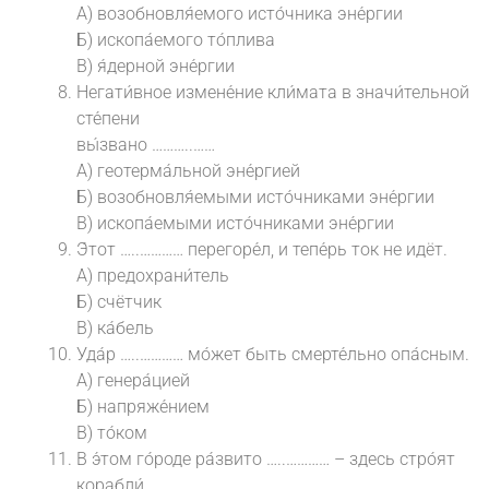
А) возобновля́емого исто́чника эне́ргии
Б) ископа́емого то́плива
В) я́дерной эне́ргии
Негати́вное измене́ние кли́мата в значи́тельной
сте́пени
вы́звано ………..……
А) геотерма́льной эне́ргией
Б) возобновля́емыми исто́чниками эне́ргии
В) ископа́емыми исто́чниками эне́ргии
Э́тот …..………… перегоре́л, и тепе́рь ток не идёт.
А) предохрани́тель
Б) счётчик
В) ка́бель
Уда́р …..………… мо́жет быть смерте́льно опа́сным.
А) генера́цией
Б) напряже́нием
В) то́ком
В э́том го́роде ра́звито …..………… – здесь стро́ят
корабли́.