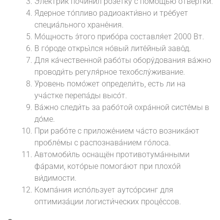
Эле́ктрик почини́л розе́тку с по́мощью отвёртки.
Я́дерное то́пливо радиоакти́вно и тре́бует
специа́льного хране́ния.
Мо́щность э́того прибо́ра составля́ет 2000 Вт.
В го́роде откры́лся но́вый лите́йный заво́д.
Для ка́чественной рабо́ты обору́дования ва́жно
проводи́ть регуля́рное техобслу́живание.
У́ровень помо́жет определи́ть, есть ли на
уча́стке перепа́ды высо́т.
Ва́жно следи́ть за рабо́той охра́нной систе́мы в
до́ме.
При рабо́те с приложе́нием ча́сто возника́ют
пробле́мы с распознава́нием го́лоса.
Автомоби́ль оснащён противотума́нными
фа́рами, кото́рые помога́ют при плохо́й
ви́димости.
Компа́ния испо́льзует аутсо́рсинг для
оптимиза́ции логисти́ческих проце́ссов.