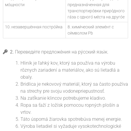
мо́щности
предназна́ченная для
транспортиро́вки приро́дного
га́за с одного́ ме́ста на друго́е
10. незавершённая постро́йка
8. хими́ческий элеме́нт с
си́мволом Pb
2.
Переведи́те предложе́ния на ру́сский язы́к.
Hliník je ľahký kov, ktorý sa používa na výrobu
rôznych zariadení a materiálov, ako sú lietadlá a
obaly.
Bridlica je nekovový materiál, ktorý sa často používa
na strechy pre svoju vodonepriepustnosť.
Na zatĺkanie klincov potrebujeme kladivo.
Ropa sa ťaží z ložísk pomocou ropných plošín a
vrtov.
Táto úsporná žiarovka spotrebúva menej energie.
Výroba lietadiel si vyžaduje vysokotechnologické