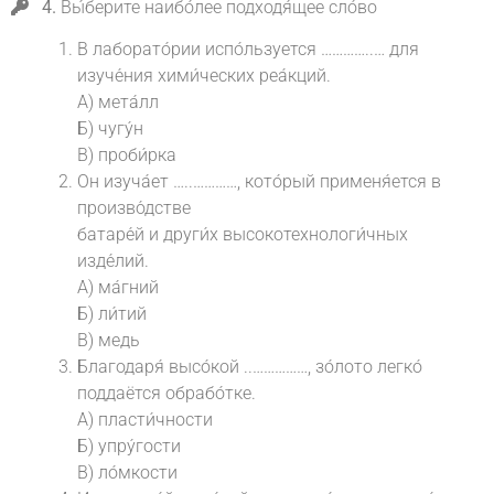
4.
Вы́берите наибо́лее подходя́щее сло́во
В лаборато́рии испо́льзуется …………..… для
изуче́ния хими́ческих реа́кций.
A) мета́лл
Б) чугу́н
В) проби́рка
Он изуча́ет …..…………, кото́рый применя́ется в
произво́дстве
батаре́й и други́х высокотехнологи́чных
изде́лий.
А) ма́гний
Б) ли́тий
В) медь
Благодаря́ высо́кой ..……………, зо́лото легко́
поддаётся обрабо́тке.
А) пласти́чности
Б) упру́гости
В) ло́мкости