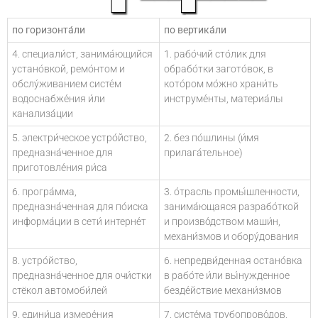
по горизонта́ли
по вертика́ли
4. специали́ст, занима́ющийся
1. рабо́чий сто́лик для
уста­но́вкой, ремо́нтом и
обрабо́тки загото́вок, в
обслу́живанием систе́м
кото́ром мо́жно храни́ть
водоснабже́ния и́ли
инструме́нты, материа́лы
канализа́ции
5. электри́ческое устро́йство,
2. без по́шлины (и́мя
пред­назна́ченное для
прилага́тельное)
приготовле́ния ри́са
6. програ́мма,
3. о́трасль промы́шленности,
предназна́ченная для по́иска
занима́ющаяся разрабо́ткой
информа́ции в сети́ интерне́т
и произво́дством маши́н,
механи́змов и обору́дования
8. устро́йство,
6. непредви́денная остано́вка
предназна́ченное для очи́стки
в ра­бо́те и́ли вы́нужденное
стёкол автомоби́лей
безде́й­ствие механи́змов
9. едини́ца измере́ния
7. систе́ма трубопрово́дов,