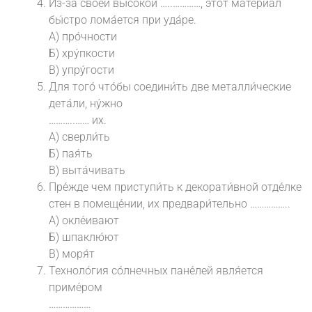
Из-за свое́й высо́кой …..…………, э́тот материа́л
бы́стро лома́ется при уда́ре.
А) про́чности
Б) хру́пкости
В) упру́гости
Для того́ что́бы соедини́ть две металли́ческие
дета́ли, ну́жно
………..…… их.
А) сверли́ть
Б) пая́ть
В) выта́чивать
Пре́жде чем приступи́ть к декорати́вной отде́лке
стен в помеще́нии, их предвари́тельно ……………..
А) окле́ивают
Б) шпаклю́ют
В) моря́т
Техноло́гия со́лнечных пане́лей явля́ется
приме́ром
………………