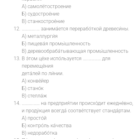
А) самолётостроение
Б) судострое́ние
В) станкострое́ние
…………..… занима́ется перерабо́ткой древеси́ны.
А) металлурги́я
Б) пищева́я промы́шленность
В) деревообраба́тывающая промы́шленность
В э́том це́хе испо́льзуется …..………… для
перемеще́ния
дета́лей по ли́нии.
А) конве́йер
Б) стано́к
В) стелла́ж
………..…… на предприя́тии происхо́дит ежедне́вно,
и проду́кция всегда́ соотве́тствует станда́ртам.
А) просто́й
Б) контро́ль ка́чества
В) недорабо́тка