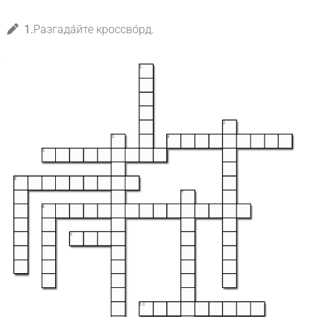
1.
Разгада́йте кроссво́рд.