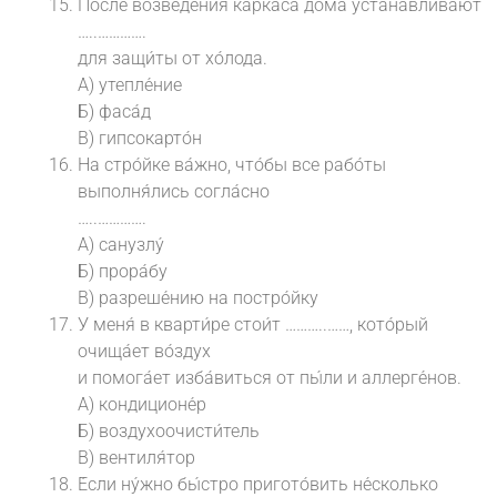
По́сле возведе́ния карка́са до́ма устана́вливают
…..………….
для защи́ты от хо́лода.
А) утепле́ние
Б) фаса́д
В) гипсокарто́н
На стро́йке ва́жно, что́бы все рабо́ты
выполня́лись согла́сно
…..………….
А) санузлу́
Б) прора́бу
В) разреше́нию на постро́йку
У меня́ в кварти́ре стои́т ………..……, кото́рый
очища́ет во́здух
и помога́ет изба́виться от пы́ли и аллерге́нов.
А) кондиционе́р
Б) воздухоочисти́тель
В) вентиля́тор
Е́сли ну́жно бы́стро пригото́вить не́сколько