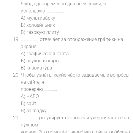
блюд одновре́менно для всей семьи́, я
испо́льзую ………………
А) мультива́рку
Б) холоди́льник
В) га́зовую плиту́
……………… отвеча́ет за отображе́ние гра́фики на
экра́не.
А) графи́ческая ка́рта
Б) звукова́я ка́рта
В) клавиату́ра
Что́бы узна́ть, каки́е ча́сто задава́емые вопро́сы
на са́йте, я
проверя́ю …………..….
А) ЧАВО
Б) сайт
В) закла́дку
………..…… регули́рует ско́рость и уде́рживает её на
ну́жном
у́ровне. Э́то помога́ет эконо́мить си́лы, осо́бенно