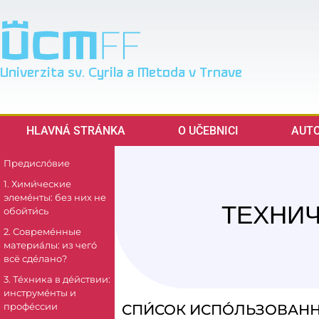
Univerzita sv. Cyrila a Metoda v Trnave
HLAVNÁ STRÁNKA
O UČEBNICI
AUTO
Предисло́вие
1. Хими́ческие
элеме́нты: без них не
обойти́сь
ТЕХНИЧ
2. Совреме́нные
материа́лы: из чего́
всё сде́лано?
3. Те́хника в де́йствии:
инструме́нты и
профе́ссии
СПИ́СОК ИСПО́ЛЬЗОВАНН