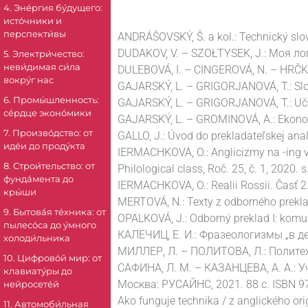
4. Эне́ргия бу́дущего:
исто́чники и
перспекти́вы
ANDRÁŠOVSKÝ, Š. a kol.: Technický slov
DUDAKOV, V. – SZOŁTYSEK, J.: Моя лог
5. Электри́чество:
неви́димая си́ла
DULEBOVÁ, I. – CINGEROVÁ, N. – HRČKOV
вокру́г нас
GAJARSKÝ, L. – GRIGORJANOVÁ, T.: Slo
6. Промы́шленность:
GAJARSKÝ, L. – GRIGORJANOVÁ, T.: Uče
се́рдце эконо́мики
GAJARSKÝ, L. – GROMINOVÁ, A.: Ekonom
7. Произво́дство: от
GALLO, J.: Úvod do prekladateľskej anal
иде́и до проду́кта
IERMACHKOVA, O.: Anglicizmy na -ing v 
8. Строи́тельство: от
Philological class, Roč. 25, č. 1, 2020.
фунда́мента до
IERMACHKOVA, O.: Realii Rossii. Časť 2
кры́ши
MERTOVÁ, N.: Texty z odborného preklad
9. Бытова́я те́хника: от
OPALKOVÁ, J.: Odborný preklad I: komun
пылесо́са до у́много
КАЛЕЧИЦ, Е. И.: Фразеологизмы „в де
холоди́льника
МИЛЛЕР, Л. – ПОЛИТОВА, Л.: Политехн
10. Цифрово́й мир: от
САФИНА, Л. М. – КАЗАНЦЕВА, А. А.: 
клавиату́ры до
Москва: РУСАЙНС, 2021. 88 с. ISBN 9
нейросете́й
Ako funguje technika / z anglického ori
11. Автомоби́льная