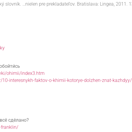
ý slovník. …nielen pre prekladateľov. Bratislava: Lingea, 2011.
sky
 обойти́сь
avki/ohimii/index3.htm
r/10-interesnykh-faktov-o-khimii-kotorye-dolzhen-znat-kazhdyy/
 всё сде́лано?
-franklin/