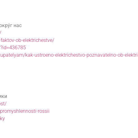
окру́г нас
/
faktov-ob-elektrichestve/
ob?id=436785
upatelyam/kak-ustroeno-elektrichestvo-poznavatelno-ob-elektr
ики
st/
-promyshlennosti-rossii
sky