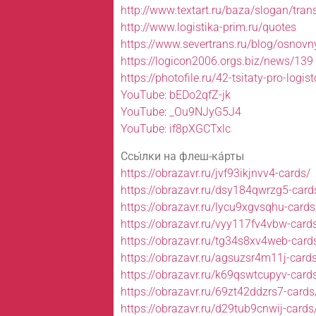
http://www.textart.ru/baza/slogan/tra
http://www.logistika-prim.ru/quotes
https://www.severtrans.ru/blog/osnovnye
https://logicon2006.orgs.biz/news/139
https://photofile.ru/42-tsitaty-pro-logis
YouTube: bEDo2qfZ-jk
YouTube: _Ou9NJyG5J4
YouTube: if8pXGCTxlc
Ссы́лки на флеш-ка́рты
https://obrazavr.ru/jvf93ikjnvv4-cards/
https://obrazavr.ru/dsy184qwrzg5-card
https://obrazavr.ru/lycu9xgvsqhu-cards
https://obrazavr.ru/vyy117fv4vbw-card
https://obrazavr.ru/tg34s8xv4web-card
https://obrazavr.ru/agsuzsr4m11j-card
https://obrazavr.ru/k69qswtcupyv-card
https://obrazavr.ru/69zt42ddzrs7-cards
https://obrazavr.ru/d29tub9cnwij-cards