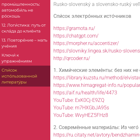
Rusko-slovenský a slovensko-ruský veľk
промы́шленность:
автомоби́ль не
Спи́сок электро́нных исто́чников
ро́скошь
12. Логи́стика: путь от
https://gramota.ru/
скла́да до клие́нта
https://chatgpt.com/
13. Повторе́ние – мать
https://morpher.ru/accentizer/
уче́ния
https://slovniky.lingea.sk/rusko-sloven
Ключи́ к
http://qrcoder.ru/
упражне́ниям
1. Хими́ческие элеме́нты: без них не
Спи́сок
испо́льзованной
https://library.kuzstu.ru/method/elvist
литерату́ры
https://www.himagregat-info.ru/popula
https://aif.ru/health/life/4473
YouTube: ExK0Cj-E9ZQ
YouTube: m7HXGbJA95s
YouTube: WvyHEZ5FHz8
2. Совреме́нные материа́лы: Из чего́
https://ru.citaty.net/avtory/bendzhamin