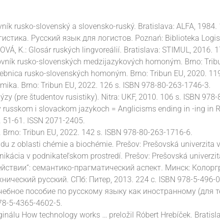
ník rusko-slovenský a slovensko-ruský. Bratislava: ALFA, 1984.
истика. Русский язык для логистов. Poznań: Biblioteka Logist
Á, K.: Glosár ruských lingvoreálií. Bratislava: STIMUL, 2016. 
vník rusko-slovenských medzijazykových homoným. Brno: Tribu
bnica rusko-slovenských homoným. Brno: Tribun EU, 2020. 119
ika. Brno: Tribun EU, 2022. 126 s. ISBN 978-80-263-1746-3.
ýzy (pre študentov rusistiky). Nitra: UKF, 2010. 106 s. ISBN 978
russkom i slovackom jazykoch = Anglicisms ending in -ing in Ru
 s. 51-61. ISSN 2071-2405.
. Brno: Tribun EU, 2022. 142 s. ISBN 978-80-263-1716-6.
u z oblasti chémie a bioché­mie. Prešov: Prešovská univerzita 
ikácia v podnikateľskom prostredí. Prešov: Prešovská univerzi
йствии“: семантико-прагматический аспект. Минск: Колоргра
ический русский. СПб: Питер, 2013. 224 с. ISBN 978-5-496-0
Учебное пособие по русскому языку как иностранному (для т
78-5-4365-4602-5.
ginálu How technology works … preložil Róbert Hrebíček. Bratisl