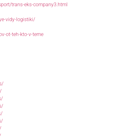
nsport/trans-eks-company3.html
-vidy-logistiki/
tov-ot-teh-kto-v-teme
s/
/
s/
s/
s/
s/
/
/