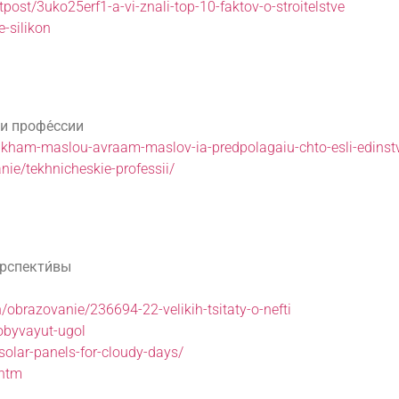
/tpost/3uko25erf1-a-vi-znali-top-10-faktov-o-stroitelstve
e-silikon
 и профе́ссии
abrakham-maslou-avraam-maslov-ia-predpolagaiu-chto-esli-edinst
nie/tekhnicheskie-professii/
ерспекти́вы
n/obrazovanie/236694-22-velikih-tsitaty-o-nefti
obyvayut-ugol
solar-panels-for-cloudy-days/
.htm