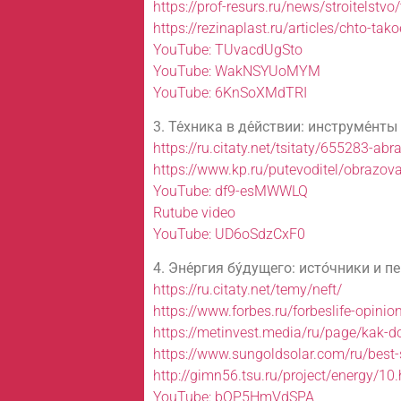
https://prof-resurs.ru/news/stroitelstvo
https://rezinaplast.ru/articles/chto-tako
YouTube: TUvacdUgSto
YouTube: WakNSYUoMYM
YouTube: 6KnSoXMdTRI
3. Те́хника в де́йствии: инструме́нты
https://ru.citaty.net/tsitaty/655283-
https://www.kp.ru/putevoditel/obrazova
YouTube: df9-esMWWLQ
Rutube video
YouTube: UD6oSdzCxF0
4. Эне́ргия бу́дущего: исто́чники и п
https://ru.citaty.net/temy/neft/
https://www.forbes.ru/forbeslife-opinio
https://metinvest.media/ru/page/kak-d
https://www.sungoldsolar.com/ru/best-
http://gimn56.tsu.ru/project/energy/10
YouTube: bOP5HmVdSPA