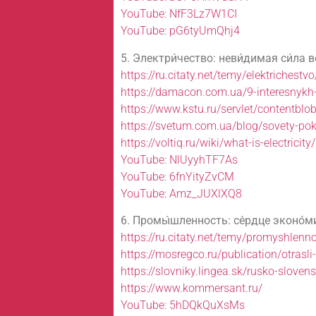
YouTube: NfF3Lz7W1CI
YouTube: pG6tyUmQhj4
5. Электри́чество: неви́димая си́ла в
https://ru.citaty.net/temy/elektrichestvo
https://damacon.com.ua/9-interesnykh-
https://www.kstu.ru/servlet/contentbl
https://svetum.com.ua/blog/sovety-pok
https://voltiq.ru/wiki/what-is-electricity/
YouTube: NlUyyhTF7As
YouTube: 6fnYityZvCM
YouTube: Amz_JUXlXQ8
6. Промы́шленность: се́рдце эконо́м
https://ru.citaty.net/temy/promyshlenno
https://mosregco.ru/publication/otrasli
https://slovniky.lingea.sk/rusko-sloven
https://www.kommersant.ru/
YouTube: 5hDQkQuXsMs