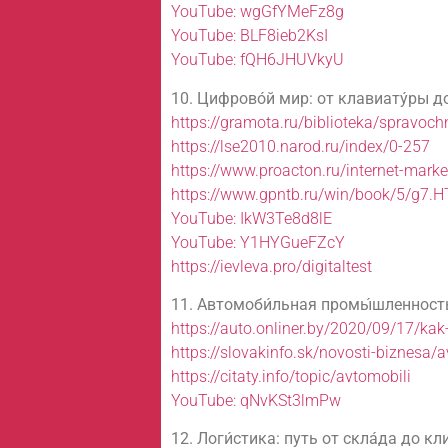
YouTube: wgGfYMeFz8g
YouTube: BLF8ieb2KsI
YouTube: fQH6JHUVkyU
10. Цифрово́й мир: от клавиату́ры д
https://gramota.ru/biblioteka/spravoc
https://lse2010.narod.ru/index/0-257
https://www.proacton.ru/internet-marke
https://www.gpntb.ru/win/book/5/g7.
YouTube: IkW3Te8d8lE
YouTube: Y1HYGueFZcY
https://ievleva.pro/digitaltest
11. Автомоби́льная промы́шленность
https://auto.onliner.by/2020/09/17/ka
https://slovakinfo.sk/novosti-biznesa/
https://citaty.info/topic/avtomobili
YouTube: qNvKSt3lmPw
12. Логи́стика: путь от скла́да до кл