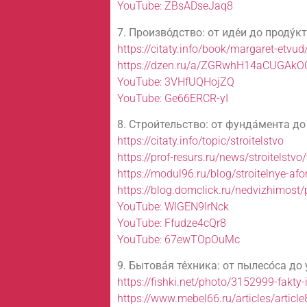
YouTube: ZBsADseJaq8
7. Произво́дство: от иде́и до проду́к
https://citaty.info/book/margaret-etvu
https://dzen.ru/a/ZGRwhH14aCUGAkO
YouTube: 3VHfUQHojZQ
YouTube: Ge66ERCR-yI
8. Строи́тельство: от фунда́мента д
https://citaty.info/topic/stroitelstvo
https://prof-resurs.ru/news/stroitelstvo
https://modul96.ru/blog/stroitelnye-af
https://blog.domclick.ru/nedvizhimost
YouTube: WlGEN9IrNck
YouTube: Ffudze4cQr8
YouTube: 67ewTOpOuMc
9. Бытова́я те́хника: от пылесо́са до
https://fishki.net/photo/3152999-fakty-
https://www.mebel66.ru/articles/articl