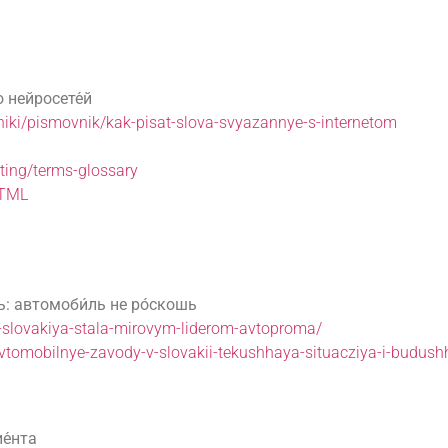
о нейросете́й
hniki/pismovnik/kak-pisat-slova-svyazannye-s-internetom
ting/terms-glossary
HTML
: автомоби́ль не ро́скошь
k-slovakiya-stala-mirovym-liderom-avtoproma/
avtomobilnye-zavody-v-slovakii-tekushhaya-situacziya-i-budushh
ие́нта