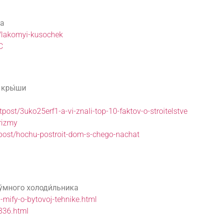
та
d/lakomyi-kusochek
C
о кры́ши
/tpost/3uko25erf1-a-vi-znali-top-10-faktov-o-stroitelstve
orizmy
/post/hochu-postroit-dom-s-chego-nachat
 у́много холоди́льника
i-mify-o-bytovoj-tehnike.html
e836.html