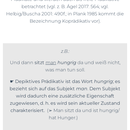
betrachtet (vgl. z. B. Ágel 2017: 564; vgl.
Helbig/Buscha 2001: 490f.; in Plank 1985 kommt die
Bezeichnung Koprädikativ vor).
z.B.:
Und dann
sitzt
man
hungrig
da und weiß nicht,
was man tun soll.
☛
Depiktives Prädikativ ist das Wort
hungrig
; es
bezieht sich auf das Subjekt
man
.
Dem Subjekt
wird dadurch eine zusätzliche Eigenschaft
zugewiesen, d. h. es wird sein aktueller Zustand
charakterisiert.
(➢ Man sitzt da und ist hungrig/
hat Hunger.)