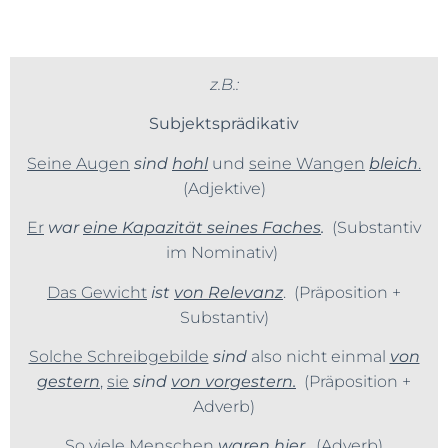
z.B.:
Subjektsprädikativ
Seine Augen
sind
hohl
und
seine Wangen
bleich
.
(Adjektive)
Er
war
eine Kapazität seines Faches
.
(Substantiv
im Nominativ)
Das Gewicht
ist
von Relevanz
. (Präposition +
Substantiv)
Solche Schreibgebilde
sind
also nicht einmal
von
gestern
,
sie
sind
von vorgestern.
(Präposition +
Adverb)
So viele Menschen
waren
hier
. (Adverb)