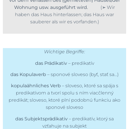
vor dem Verlassen des (gemieteten) Hauses/der
Wohnung usw. ausgeführt wird.
(➢ Wir
haben das Haus hinterlassen; das Haus war
sauberer als wir es vorfanden.)
Wichtige Begriffe:
das Prädikativ
– predikatív
das Kopulaverb
– sponové sloveso (byť, stať sa…)
kopulaähnliches Verb
– sloveso, ktoré sa spája s
predikatívom a tvorí spolu s ním viacčlenný
predikát; sloveso, ktoré plní podobnú funkciu ako
sponové sloveso
das Subjektsprädikativ
– predikatív, ktorý sa
vzťahuje na subjekt