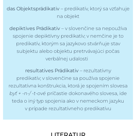
das Objektsprädikativ
– predikatív, ktorý sa vzťahuje
na objekt
depiktives Prädikativ
– v slovenčine sa nepoužíva
spojenie depiktívny predikatív; v nemčine je to
predikatív, ktorým sa jazykovo stvárňuje stav
subjektu alebo objektu pretrvávajúci počas
verbálnej udalosti
resultatives Prädikativ
– rezultatívny
predikatív; v slovenčine sa používa spojenie
rezultatívna konštrukcia, ktorá je spojením slovesa
byť + -n-/ -t-ové
príčastie dokonavého slovesa, ide
teda o iný typ spojenia ako v nemeckom jazyku
v prípade rezultatívneho predikatívu
LITERATUR