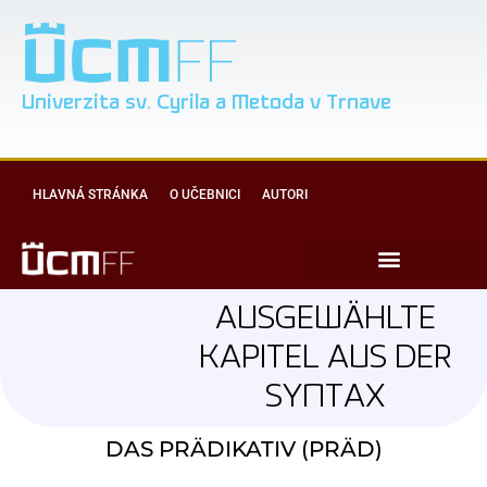
Univerzita sv. Cyrila a Metoda v Trnave
HLAVNÁ STRÁNKA
O UČEBNICI
AUTORI
AUSGEWÄHLTE
KAPITEL AUS DER
SYNTAX
DAS PRÄDIKATIV (PRÄD)