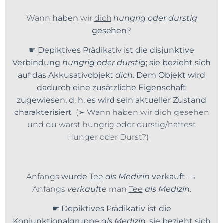
Wann
haben
wir
dich
hungrig oder durstig
gesehen
?
☛
Depiktives Prädikativ ist die disjunktive
Verbindung
hungrig oder durstig
; sie bezieht sich
auf das Akkusativobjekt
dich
. Dem Objekt wird
dadurch eine zusätzliche Eigenschaft
zugewiesen, d. h. es wird sein aktueller Zustand
charakterisiert
(➢ Wann haben wir dich gesehen
und du warst hungrig oder durstig/hattest
Hunger oder Durst?)
Anfangs
wurde
Tee
als Medizin
verkauft
. →
Anfangs
verkaufte
man
Tee
als Medizin
.
☛
Depiktives Prädikativ ist die
Konjunktionalgruppe
als Medizin
, sie bezieht sich