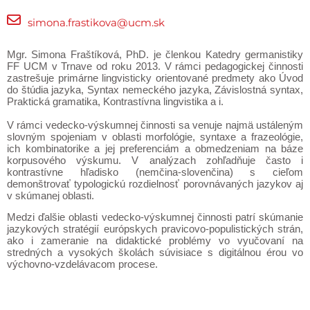
simona.frastikova@ucm.sk
Mgr. Simona Fraštíková, PhD. je členkou Katedry germanistiky
FF UCM v Trnave od roku 2013. V rámci pedagogickej činnosti
zastrešuje primárne lingvisticky orientované predmety ako Úvod
do štúdia jazyka, Syntax nemeckého jazyka, Závislostná syntax,
Praktická gramatika, Kontrastívna lingvistika a i.
V rámci vedecko-výskumnej činnosti sa venuje najmä ustáleným
slovným spojeniam v oblasti morfológie, syntaxe a frazeológie,
ich kombinatorike a jej preferenciám a obmedzeniam na báze
korpusového výskumu. V analýzach zohľadňuje často i
kontrastívne hľadisko (nemčina-slovenčina) s cieľom
demonštrovať typologickú rozdielnosť porovnávaných jazykov aj
v skúmanej oblasti.
Medzi ďalšie oblasti vedecko-výskumnej činnosti patrí skúmanie
jazykových stratégií európskych pravicovo-populistických strán,
ako i zameranie na didaktické problémy vo vyučovaní na
stredných a vysokých školách súvisiace s digitálnou érou vo
výchovno-vzdelávacom procese.