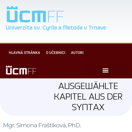
Univerzita sv. Cyrila a Metoda v Trnave
HLAVNÁ STRÁNKA
O UČEBNICI
AUTORI
AUSGEWÄHLTE
KAPITEL AUS DER
SYNTAX
Mgr. Simona Fraštíková, PhD.