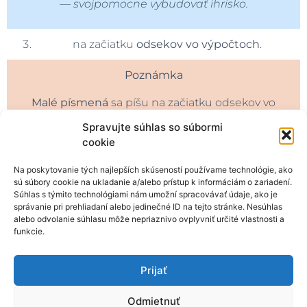
—
svojpomocne vybudovať ihrisko.
na začiatku
odsekov vo výpočtoch
.
Poznámka
Malé písmená
sa píšu na začiatku odsekov vo
výpočtoch, ktoré neobsahujú vety, napr.
Spravujte súhlas so súbormi
cookie
Lexikológia slovenského jazyka sa člení na tieto
disciplíny:
Na poskytovanie tých najlepších skúseností používame technológie, ako
sú súbory cookie na ukladanie a/alebo prístup k informáciám o zariadení.
semaziológia
Súhlas s týmito technológiami nám umožní spracovávať údaje, ako je
správanie pri prehliadaní alebo jedinečné ID na tejto stránke. Nesúhlas
derivatológia
alebo odvolanie súhlasu môže nepriaznivo ovplyvniť určité vlastnosti a
funkcie.
frazeológia
Prijať
onomaziológia
lexikografia
Odmietnuť