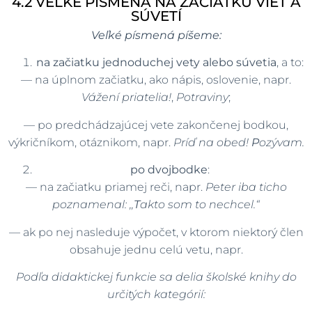
4.2 VEĽKÉ PÍSMENÁ NA ZAČIATKU VIET A
SÚVETÍ
Veľké písmená píšeme:
na začiatku jednoduchej vety alebo súvetia
, a to:
— na úplnom začiatku, ako nápis, oslovenie, napr.
Vážení priatelia!
,
Potraviny
;
— po predchádzajúcej vete zakončenej bodkou,
výkričníkom, otáznikom, napr.
Príď na obed!
P
ozývam.
po dvojbodke
:
— na začiatku priamej reči, napr.
Peter iba ticho
poznamenal: ,,
T
akto som to nechcel.“
— ak po nej nasleduje výpočet, v ktorom niektorý člen
obsahuje jednu celú vetu, napr.
Podľa didaktickej funkcie sa delia školské knihy do
určitých kategórií: