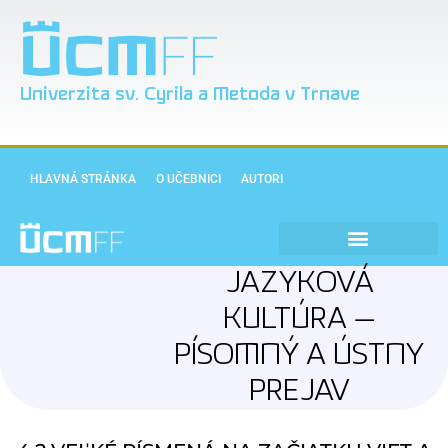
Univerzita sv. Cyrila a Metoda v Trnave
HLAVNÁ STRÁNKA
O UČEBNICI
AUTORI
JAZYKOVÁ
KULTÚRA —
PÍSOMNÝ A ÚSTNY
PREJAV