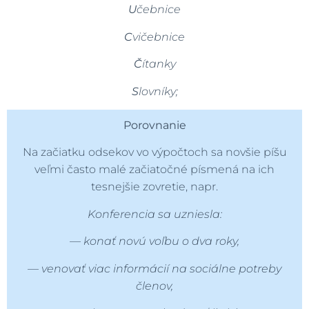
U
čebnice
C
vičebnice
Č
ítanky
S
lovníky
;
Porovnanie
Na začiatku odsekov vo výpočtoch sa novšie píšu
veľmi často malé začiatočné písmená na ich
tesnejšie zovretie, napr.
Konferencia sa uzniesla:
—
konať novú voľbu o dva roky,
—
venovať viac informácií na sociálne potreby
členov,