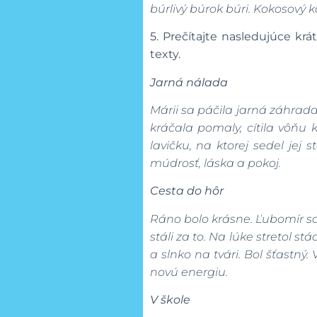
búrlivý búrok búri. Kokosový 
5.
Prečítajte nasledujúce kr
texty.
Jarná nálada
Márii sa páčila jarná záhrada.
kráčala pomaly, cítila vôňu 
lavičku, na ktorej sedel jej 
múdrosť, láska a pokoj.
Cesta do hôr
Ráno bolo krásne. Ľubomír sa r
stáli za to. Na lúke stretol st
a slnko na tvári. Bol šťastný
novú energiu.
V škole