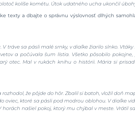
kolotoč kolíše kométu. Útok udatného ucha ukončil úbohý
átke texty a dbajte o správnu výslovnosť dlhých samoh
 V tráve sa pásli malé srnky, v diaľke žiarilo slnko. Vták
kvetov a počúvala šum lístia. Všetko pôsobilo pokojne,
starý otec. Mal v rukách knihu o histórii. Mária si prisa
ozhodol, že pôjde do hôr. Zbalil si batoh, vložil doň ma
ádo oviec, ktoré sa pásli pod modrou oblohou. V diaľke vide
. V horách našiel pokoj, ktorý mu chýbal v meste. Vrátil