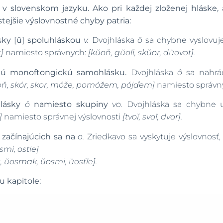
 v slovenskom jazyku. Ako pri každej zloženej hláske, 
tejšie výslovnostné chyby patria:
ky [ŭ] spoluhláskou
v.
Dvojhláska
ô
sa chybne vyslovuje
t]
namiesto správnych:
[kŭoň, gŭoľi, skŭor, dŭovot].
hú monoftongickú samohlásku.
Dvojhláska
ô
sa nahrá
oň, skór, skor, móže, pomóžem, pójďem]
namiesto správn
hlásky
ô
namiesto skupiny
vo.
Dvojhláska sa chybne 
r]
namiesto správnej výslovnosti
[tvoĭ, svoĭ, dvor].
 začínajúcich sa na
o.
Zriedkavo sa vyskytuje výslovnos
mi, ostie]
, ŭosmak, ŭosmi, ŭosťĭe].
 kapitole: