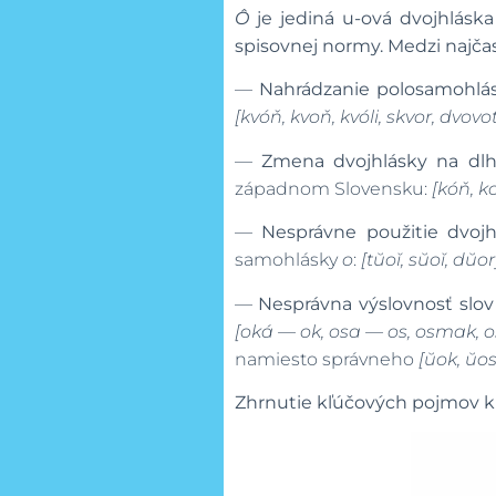
Ô
je jediná u-ová dvojhláska
spisovnej normy. Medzi najčas
—
Nahrádzanie polosamohlás
[kvóň, kvoň, kvóli, skvor, dvovo
—
Zmena dvojhlásky na dl
západnom Slovensku:
[kóň, k
—
Nesprávne použitie dvoj
samohlásky
o
:
[tŭoĭ, sŭoĭ, dŭo
—
Nesprávna výslovnosť slov
[oká — ok, osa — os, osmak, os
namiesto správneho
[ŭok, ŭos
Zhrnutie kľúčových pojmov ku