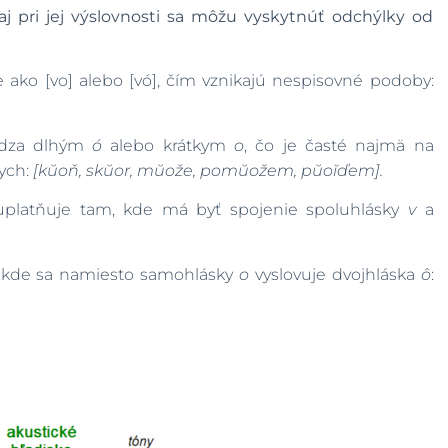
aj pri jej výslovnosti sa môžu vyskytnúť odchýlky od
 ako [vo] alebo [vó], čím vznikajú nespisovné podoby:
dza dlhým
ó
alebo krátkym
o
, čo je časté najmä na
ych:
[kŭoň, skŭor, mŭože, pomŭožem, pŭoĭďem].
uplatňuje tam, kde má byť spojenie spoluhlásky
v
a
ť, kde sa namiesto samohlásky
o
vyslovuje dvojhláska
ô
: