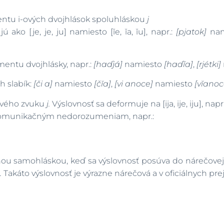
tu i-ových dvojhlások spoluhláskou
j
 ako [je, je, ju] namiesto [ĭe, ĭa, ĭu], napr.:
[pjatok]
nam
entu dvojhlásky, napr.:
[haďjá]
namiesto
[haďĭa]
,
[rjétki]
h slabík:
[či
a]
namiesto
[čĭa]
,
[vi
anoce]
namiesto
[vĭanoc
ového zvuku
j.
Výslovnosť sa deformuje na [ija, ije, iju], napr
 komunikačným nedorozumeniam, napr.:
ou samohláskou, keď sa výslovnosť posúva do nárečovej r
.
Takáto výslovnosť je výrazne nárečová a v oficiálnych pr