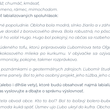
ž, chumáč, kmásať,
zámeno, rámec, mimochodom.
ť labializovaných spoluhlások:
é popoludnie. Obloha bola modrá, slnko žiarilo a v záhra
e dorobil z borovicového dreva. Bola robustná, no pôsob
r ho volal Hugo. Hugo bol pokojný, no občas sa rozbehol
deného tofu, ktorú pripravovala Ľubomírova teta Oľg
 kokosového mlieka po kurkumu. V obývačke sa ozýv
rmonicky, pokojne, takmer rozprávkovo.
t s poznámkami o geotermálnych zdrojoch. Ľubomír študo
rne panely. Bol to jeho osobný projekt, jeho túžba, jeho 
 (alebo i dlhšie vety), ktoré budú obsahovať najmä labi
as vyslovujte a dbajte o správnu výslovnosť.
ela obvod obce. Kto to bol? Bol to boľavý bolero-bub
oda kuká späť. Úsmev ujo Ľubo ukryl do kufra. Obcho