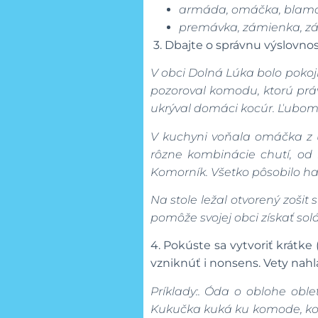
armáda, omáčka, blamá
premávka, zámienka, 
3.
Dbajte o správnu výslovnos
V obci Dolná Lúka bolo pokojn
pozoroval komodu, ktorú práv
ukrýval domáci kocúr. Ľubomí
V kuchyni voňala omáčka z ú
rôzne kombinácie chutí, od
Komorník. Všetko pôsobilo ha
Na stole ležal otvorený zoši
pomôže svojej obci získať solá
4.
Pokúste sa vytvoriť krátke
vzniknúť i nonsens. Vety nahl
Príklady:.
Óda o oblohe oblet
Kukučka kuká ku komode, kom