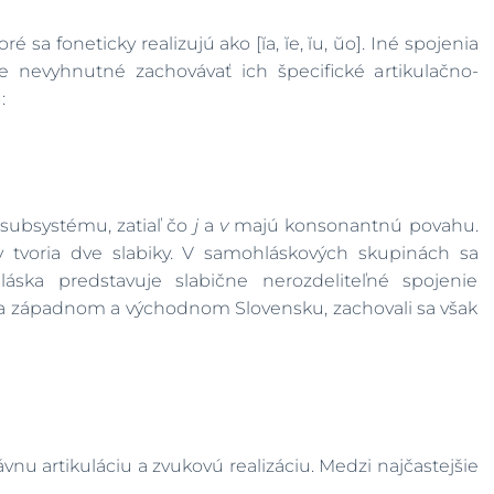
toré sa foneticky realizujú ako [ĭa, ĭe, ĭu, ŭo]. Iné spojenia
je nevyhnutné zachovávať ich špecifické artikulačno-
:
 subsystému, zatiaľ čo
j
a
v
majú konsonantnú povahu.
y tvoria dve slabiky. V samohláskových skupinách sa
áska predstavuje slabične nerozdeliteľné spojenie
na západnom a východnom Slovensku, zachovali sa však
vnu artikuláciu a zvukovú realizáciu. Medzi najčastejšie