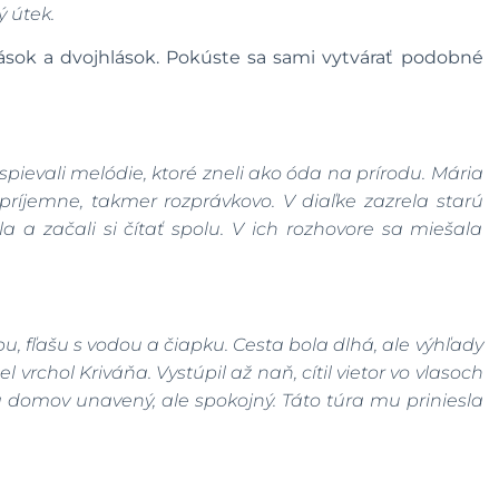
 útek.
lások a dvojhlások. Pokúste sa sami vytvárať podobné
y spievali melódie, ktoré zneli ako óda na prírodu. Mária
 príjemne, takmer rozprávkovo. V diaľke zazrela starú
dla a začali si čítať spolu. V ich rozhovore sa miešala
pu, fľašu s vodou a čiapku. Cesta bola dlhá, ale výhľady
l vrchol Kriváňa. Vystúpil až naň, cítil vietor vo vlasoch
 sa domov unavený, ale spokojný. Táto túra mu priniesla