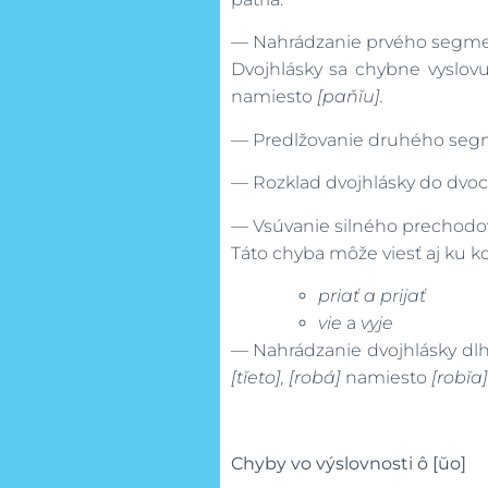
— Nahrádzanie prvého segmen
Dvojhlásky sa chybne vyslovujú
namiesto
[paňĭu].
— Predlžovanie druhého segm
— Rozklad dvojhlásky do dvoc
— Vsúvanie silného prechod
Táto chyba môže viesť aj ku
priať a prijať
vie
a
vyje
— Nahrádzanie dvojhlásky dlh
[tĭeto], [robá]
namiesto
[robĭa]
Chyby vo výslovnosti ô [ŭo]