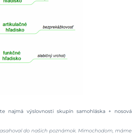
nujte najmä výslovnosti skupín samohláska + nosová
nezasahoval do našich poznámok. Mimochodom, máme