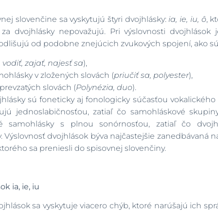
ej slovenčine sa vyskytujú štyri dvojhlásky:
ia, ie, iu, ô
, k
za dvojhlásky nepovažujú. Pri výslovnosti dvojhlások 
h odlišujú od podobne znejúcich zvukových spojení, ako sú
, vodiť, zajať, najesť sa
),
ohlásky v zložených slovách (
priučiť sa, polyester
),
prevzatých slovách (
Polynézia, duo
).
jhlásky sú foneticky aj fonologicky súčasťou vokalického
ujú jednoslabičnosťou, zatiaľ čo samohláskové skupin
 samohlásky s plnou sonórnosťou, zatiaľ čo dvojhl
 Výslovnosť dvojhlások býva najčastejšie zanedbávaná 
torého sa preniesli do spisovnej slovenčiny.
 ia, ie, iu
jhlások sa vyskytuje viacero chýb, ktoré narúšajú ich sprá