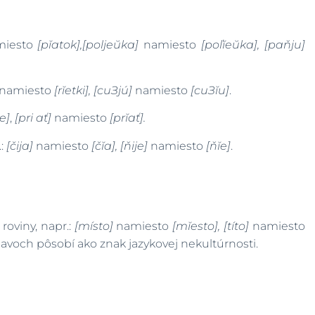
iesto
[pĭatok],[poljeŭka]
namiesto
[poľĭeŭka], [paňju]
namiesto
[rĭetki], [cuЗjú]
namiesto
[cuЗĭu]
.
e]
,
[pri
ať]
namiesto
[prĭať].
.:
[čija]
namiesto
[čĭa], [ňije]
namiesto
[ňĭe]
.
oviny, napr.:
[místo]
namiesto
[mĭesto], [títo]
namiesto
ejavoch pôsobí ako znak jazykovej nekultúrnosti.