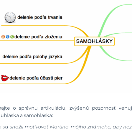
 Dbajte o správnu artikuláciu, zvýšenú pozornosť ve
luhláska a samohláska:
 sa snažil motivovať Martina, môjho známeho, aby 