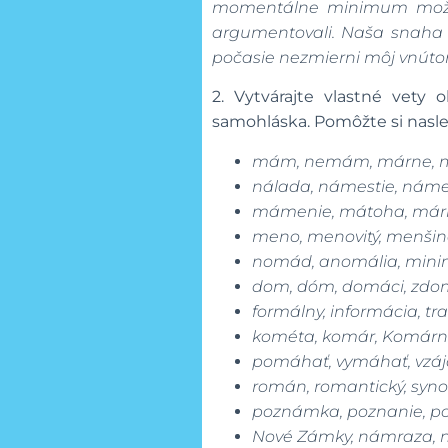
momentálne minimum možnost
argumentovali. Naša snaha 
počasie nezmierni môj vnúto
2. Vytvárajte vlastné vety
samohláska. Pomôžte si nasled
mám, nemám, márne, m
nálada, námestie, náme
mámenie, mátoha, márn
meno, menovitý, menšin
nomád, anomália, minim
dom, dóm, domáci, zdo
formálny, informácia, tr
kométa, komár, Komárno
pomáhať, vymáhať, vzájo
román, romantický, syn
poznámka, poznanie, po
Nové Zámky, námraza, 