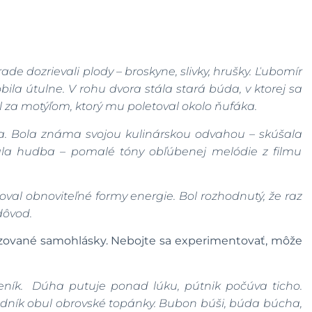
de dozrievali plody – broskyne, slivky, hrušky. Ľubomír
ila útulne. V rohu dvora stála stará búda, v ktorej sa
 za motýľom, ktorý mu poletoval okolo ňufáka.
a. Bola známa svojou kulinárskou odvahou – skúšala
ala hudba – pomalé tóny obľúbenej melódie z filmu
val obnoviteľné formy energie. Bol rozhodnutý, že raz
dôvod.
alizované samohlásky. Nebojte sa experimentovať, môže
eník. Dúha putuje ponad lúku, pútnik počúva ticho.
dník obul obrovské topánky. Bubon búši, búda búcha,