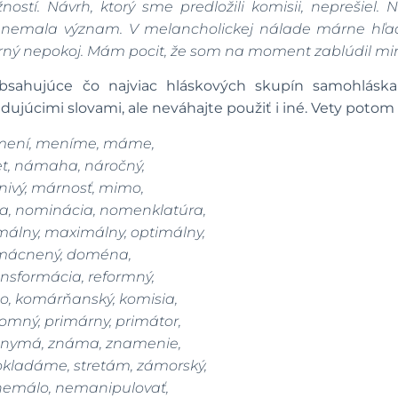
í. Návrh, ktorý sme predložili komisii, neprešiel.
nemala význam. V melancholickej nálade márne hľad
rný nepokoj. Mám pocit, že som na moment zablúdil m
 obsahujúce čo najviac hláskových skupín samohláska
ujúcimi slovami, ale neváhajte použiť i iné. Vety potom 
ení, meníme, máme,
t, námaha, náročný,
ivý, márnosť, mimo,
a, nominácia, nomenklatúra,
álny, maximálny, optimálny,
mácnený, doména,
ansformácia, reformný,
, komárňanský, komisia,
mný, primárny, primátor,
onymá, známa, znamenie,
kladáme, stretám, zámorský,
nemálo, nemanipulovať,