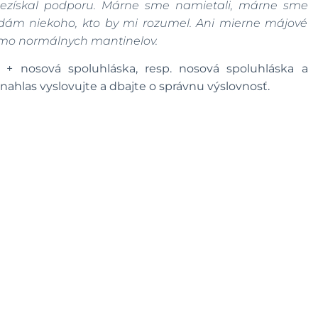
 Nezískal podporu. Márne sme namietali, márne sme
ám niekoho, kto by mi rozumel. Ani mierne májové
imo normálnych mantinelov.
 + nosová spoluhláska, resp. nosová spoluhláska a
nahlas vyslovujte a dbajte o správnu výslovnosť.