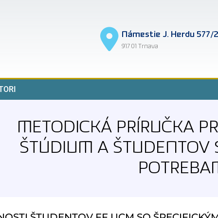
Námestie J. Herdu 577/
917 01 Trnava
TORI
METODICKÁ PRÍRUČKA P
ŠTÚDIUM A ŠTUDENTOV S
POTREBA
NOSTI ŠTUDENTOV FF UCM SO ŠPECIFICKÝ