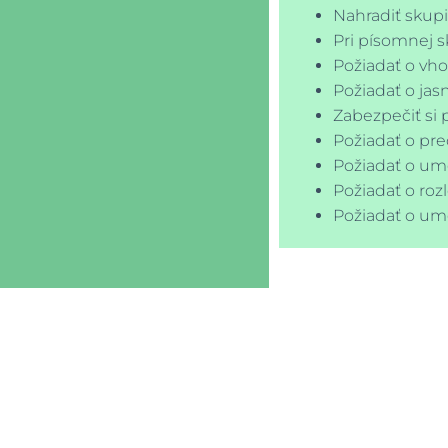
Nahradiť skup
Pri písomnej s
Požiadať o vho
Požiadať o jas
Zabezpečiť si 
Požiadať o pre
Požiadať o um
Požiadať o roz
Požiadať o um