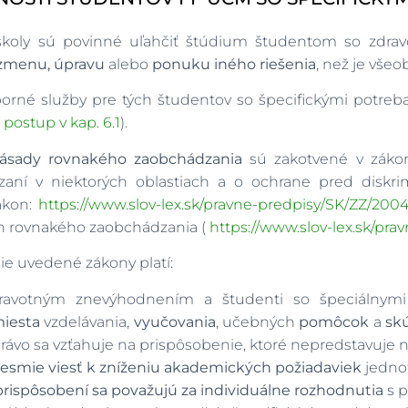
 školy sú povinné uľahčiť štúdium študentom so zdra
zmenu, úpravu
alebo
ponuku iného riešenia
, než je všeo
né služby pre tých študentov so špecifickými potrebami
 postup v kap. 6.1
).
zásady rovnakého zaobchádzania
sú zakotvené v zákon
aní v niektorých oblastiach a o ochrane pred diskr
zákon:
https://www.slov-lex.sk/pravne-predpisy/SK/ZZ/2004
h rovnakého zaobchádzania (
https://www.slov-lex.sk/pra
ie uvedené zákony platí:
dravotným znevýhodnením a študenti so špeciálny
miesta
vzdelávania,
vyučovania
, učebných
pomôcok
a
sk
právo sa vzťahuje na prispôsobenie, ktoré nepredstavuje n
esmie viesť k zníženiu akademických požiadaviek
jednot
rispôsobení sa považujú za
individuálne rozhodnutia
s p