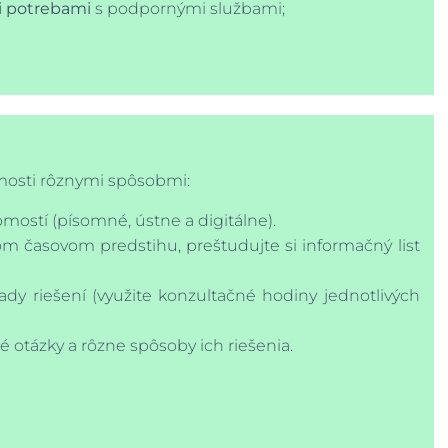
i potrebami
s podpornými službami;
mosti rôznymi spôsobmi:
ostí (písomné, ústne a digitálne).
nom časovom predstihu, preštudujte si informačný list
lady riešení (využite konzultačné hodiny jednotlivých
otázky a rôzne spôsoby ich riešenia.