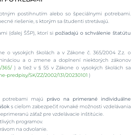
votným postihnutím alebo so špeciálnymi potrebami.
becné riešenie, s ktorým sa študenti stretávajú.
 (ďalej ŠŠP), ktorí si
požiadajú o schválenie štatútu
e o vysokých školách a v Zákone č. 365/2004 Z.z. o
imináciou a o zmene a doplnení niektorých zákonov
/365/
) a tiež v § 55 v Zákone o vysokých školách sa
vne-predpisy/SK/ZZ/2002/131/20230101
)
mi potrebami majú
právo na
primerané individuálne
úšok
s cieľom zabezpečiť rovnaké možnosti vzdelávania
eprimeranú záťaž pre vzdelávacie inštitúcie.
livých programov.
rávom na odvolanie.