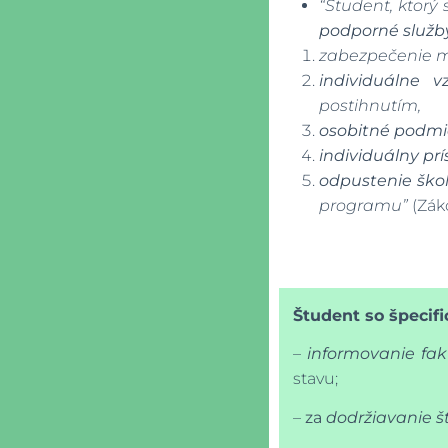
“Študent, ktorý
podporné služb
zabezpečenie m
individuálne v
postihnutím,
osobitné podm
individuálny pr
odpustenie ško
programu”
(Záko
Študent so špecif
–
informovanie fak
stavu;
–
za
dodržiavanie š