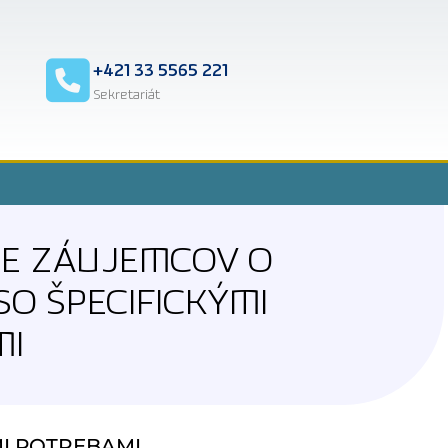
2
+421 33 5565 221
Sekretariát
RE ZÁUJEMCOV O
O ŠPECIFICKÝMI
MI
MI POTREBAMI