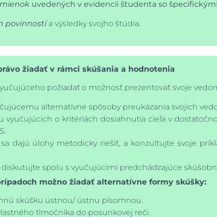
dmienok
uvedených v evidencii študenta so špecifickým
h povinností
a výsledky svojho štúdia.
ávo žiadať v rámci skúšania a hodnotenia
yučujúceho požiadať o možnosť prezentovať svoje vedo
ujúcemu alternatívne spôsoby preukázania svojich vedom
u vyučujúcich o kritériách dosiahnutia cieľa v dostatoč
S.
 sa dajú úlohy metodicky riešiť, a konzultujte svoje prík
diskutujte spolu s vyučujúcimi predchádzajúce skúšobné 
ípadoch možno žiadať alternatívne formy skúšky:
mnú skúšku ústnou/ ústnu písomnou.
vlastného tlmočníka do posunkovej reči.