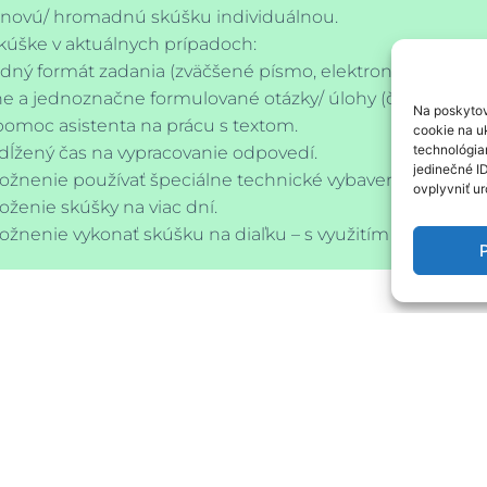
inovú/ hromadnú skúšku individuálnou.
kúške v aktuálnych prípadoch:
dný formát zadania (zväčšené písmo, elektronická forma,
ne a jednoznačne formulované otázky/ úlohy (členenie do o
Na poskytov
pomoc asistenta na prácu s textom.
cookie na uk
technológia
dĺžený čas na vypracovanie odpovedí.
jedinečné I
ožnenie používať špeciálne technické vybavenie.
ovplyvniť ur
loženie skúšky na viac dní.
ožnenie vykonať skúšku na diaľku – s využitím MS Teams
P