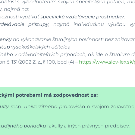
 súhlasí s vyhodnotením svojich špecifických potrieb, 
y
, najmä na:
ožnosti využívať
špecifické vzdelávacie prostriedky
,
zdelávacie prístupy
, najmä individuálnu výučbu v
ienky
na vykonávanie študijných povinností bez znižovan
ístup
vysokoškolských učiteľov,
lného
v odôvodniteľných prípadoch, ak ide o štúdium dl
n č. 131/2002 Z. z., § 100, bod (4) –
https://www.slov-lex.sk
ickými potrebami má zodpovednosť za:
ulty
resp. univerzitného pracoviska
o svojom zdravotno
tudijného poriadku
fakulty a iných právnych predpisov;