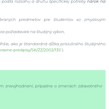
má podľa rozsahu a druhu špecifickej potreby
nárok na
ybraných predmetov pre študentov so zmyslovým
ia požiadaviek na študijný výkon,
hšie, ako je štandardná dĺžka príslušného študijného
/pravne-predpisy/SK/ZZ/2002/131/
).
m znevýhodnení, prípadne o zmenách zdravotného