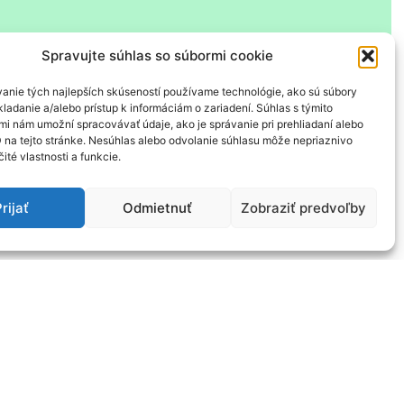
Spravujte súhlas so súbormi cookie
 zvuková forma).
dstavcov, začiatok textu od ľavého kraja).
anie tých najlepších skúseností používame technológie, ako sú súbory
ladanie a/alebo prístup k informáciám o zariadení. Súhlas s týmito
mi nám umožní spracovávať údaje, ako je správanie pri prehliadaní alebo
D na tejto stránke. Nesúhlas alebo odvolanie súhlasu môže nepriaznivo
čité vlastnosti a funkcie.
, MS Forms, LMS Moodle a pod..
rijať
Odmietnuť
Zobraziť predvoľby