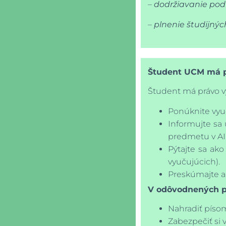
–
dodržiavanie po
–
plnenie študijnýc
Študent UCM má pr
Študent má právo v
Ponúknite vyuč
Informujte sa 
predmetu v AI
Pýtajte sa ako
vyučujúcich).
Preskúmajte a 
V odôvodnených pr
Nahradiť píso
Zabezpečiť si 