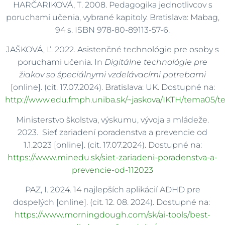
HARČARIKOVÁ, T. 2008. Pedagogika jednotlivcov s
poruchami učenia, vybrané kapitoly. Bratislava: Mabag,
94 s. ISBN 978-80-89113-57-6.
JAŠKOVÁ, Ľ. 2022. Asistenčné technológie pre osoby s
poruchami učenia. In
Digitálne technológie pre
žiakov so špeciálnymi vzdelávacími potrebami
[online]. (cit. 17.07.2024). Bratislava: UK. Dostupné na:
http://www.edu.fmph.uniba.sk/~jaskova/IKTH/tema05/
Ministerstvo školstva, výskumu, vývoja a mládeže.
2023. Sieť zariadení poradenstva a prevencie od
1.1.2023 [online]. (cit. 17.07.2024). Dostupné na:
https://www.minedu.sk/siet-zariadeni-poradenstva-a-
prevencie-od-112023
PAZ, I. 2024. 14 najlepších aplikácií ADHD pre
dospelých [online]. (cit. 12. 08. 2024). Dostupné na:
https://www.morningdough.com/sk/ai-tools/best-