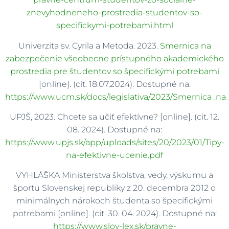
znevyhodneneho-prostredia-studentov-so-
specifickymi-potrebami.html
Univerzita sv. Cyrila a Metoda. 2023.
Smernica na
zabezpečenie všeobecne prístupného akademického
prostredia pre študentov so špecifickými potrebami
[online]. (cit. 18.07.2024). Dostupné na:
https://www.ucm.sk/docs/legislativa/2023/Smernica_n
UPJŠ, 2023. Chcete sa učiť efektívne? [online]. (cit. 12.
08. 2024). Dostupné na:
https://www.upjs.sk/app/uploads/sites/20/2023/01/Tipy-
na-efektivne-ucenie.pdf
VYHLÁŠKA Ministerstva školstva, vedy, výskumu a
športu Slovenskej republiky z 20. decembra 2012 o
minimálnych nárokoch študenta so špecifickými
potrebami [online]. (cit. 30. 04. 2024). Dostupné na:
https://www.slov-lex.sk/pravne-