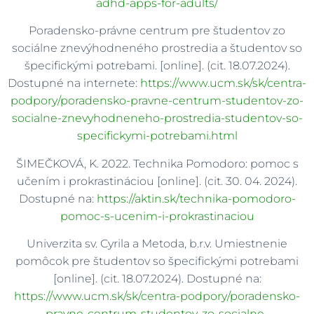
adhd-apps-for-adults/
Poradensko-právne centrum pre študentov zo
sociálne znevýhodneného prostredia a študentov so
špecifickými potrebami. [online]. (cit. 18.07.2024).
Dostupné na internete:
https://www.ucm.sk/sk/centra-
podpory/poradensko-pravne-centrum-studentov-zo-
socialne-znevyhodneneho-prostredia-studentov-so-
specifickymi-potrebami.html
ŠIMEČKOVÁ, K. 2022. Technika Pomodoro: pomoc s
učením i prokrastináciou [online]. (cit. 30. 04. 2024).
Dostupné na:
https://aktin.sk/technika-pomodoro-
pomoc-s-ucenim-i-prokrastinaciou
Univerzita sv. Cyrila a Metoda, b.r.v. Umiestnenie
pomôcok pre študentov so špecifickými potrebami
[online]. (cit. 18.07.2024). Dostupné na:
https://www.ucm.sk/sk/centra-podpory/poradensko-
pravne-centrum-studentov-zo-socialne-