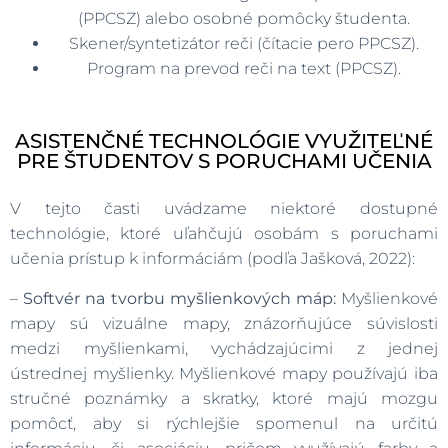
(PPCSZ) alebo osobné pomôcky študenta.
Skener/syntetizátor reči (čítacie pero PPCSZ).
Program na prevod reči na text (PPCSZ).
ASISTENČNÉ TECHNOLÓGIE VYUŽITEĽNÉ
PRE ŠTUDENTOV S PORUCHAMI UČENIA
V tejto časti uvádzame niektoré dostupné
technológie, ktoré uľahčujú osobám s poruchami
učenia prístup k informáciám (podľa Jašková, 2022):
–
Softvér na tvorbu myšlienkových máp:
Myšlienkové
mapy sú vizuálne mapy, znázorňujúce súvislosti
medzi myšlienkami, vychádzajúcimi z jednej
ústrednej myšlienky. Myšlienkové mapy používajú iba
stručné poznámky a skratky, ktoré majú mozgu
pomôcť, aby si rýchlejšie spomenul na určitú