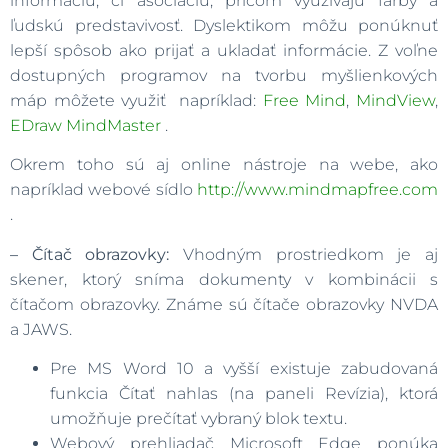
informáciu, či asociáciu, pričom využívajú farby a
ľudskú predstavivosť. Dyslektikom môžu ponúknuť
lepší spôsob ako prijať a ukladať informácie. Z voľne
dostupných programov na tvorbu myšlienkových
máp môžete využiť napríklad:
Free Mind
,
MindView
,
EDraw MindMaster
.
Okrem toho sú aj online nástroje na webe, ako
napríklad webové sídlo
http://www.mindmapfree.com
.
– Čítač obrazovky:
Vhodným prostriedkom je aj
skener, ktorý sníma dokumenty v kombinácii s
čítačom obrazovky. Známe sú čítače obrazovky NVDA
a JAWS.
Pre MS Word 10 a vyšší existuje zabudovaná
funkcia Čítať nahlas (na paneli Revízia), ktorá
umožňuje prečítať vybraný blok textu.
Webový prehliadač Microsoft Edge ponúka