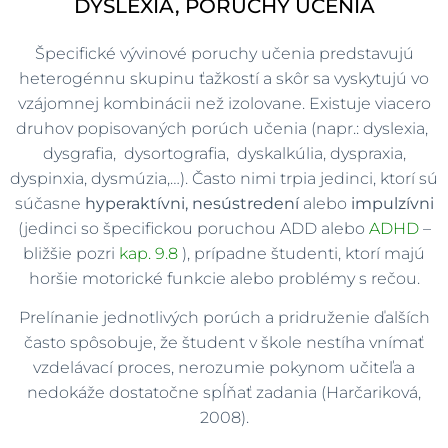
DYSLEXIA, PORUCHY UČENIA
Špecifické vývinové poruchy učenia predstavujú
heterogénnu skupinu ťažkostí a skôr sa vyskytujú vo
vzájomnej kombinácii než izolovane. Existuje viacero
druhov popisovaných porúch učenia (napr.: dyslexia,
dysgrafia, dysortografia, dyskalkúlia, dyspraxia,
dyspinxia, dysmúzia,…). Často nimi trpia jedinci, ktorí sú
súčasne
hyperaktívni, nesústredení
alebo
impulzívni
(jedinci so špecifickou poruchou ADD alebo
ADHD
–
bližšie pozri
kap. 9.8
), prípadne študenti, ktorí majú
horšie motorické funkcie alebo problémy s rečou.
Prelínanie jednotlivých porúch a pridruženie ďalších
často spôsobuje, že študent v škole nestíha vnímať
vzdelávací proces, nerozumie pokynom učiteľa a
nedokáže dostatočne spĺňať zadania (Harčariková,
2008).