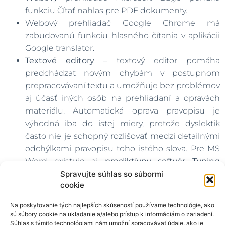
funkciu Čítať nahlas pre PDF dokumenty.
Webový prehliadač Google Chrome má
zabudovanú funkciu hlasného čítania v aplikácii
Google translator.
Textové editory –
textový editor pomáha
predchádzať novým chybám v postupnom
prepracovávaní textu a umožňuje bez problémov
aj účasť iných osôb na prehliadaní a opravách
materiálu. Automatická oprava pravopisu je
výhodná iba do istej miery, pretože dyslektik
často nie je schopný rozlišovať medzi detailnými
odchýlkami pravopisu toho istého slova. Pre MS
Word existuje aj
prediktívny softvér
Typing
Assistant
, ktorý umožňuje používateľovi zvoliť si
Spravujte súhlas so súbormi
cookie
písané slovo zo zoznamu.
Funkcia prediktívneho
textu
je aj súčasťou mnohých vyhľadávačov na
Na poskytovanie tých najlepších skúseností používame technológie, ako
webe, prediktívny text je tiež funkciou mobilných
sú súbory cookie na ukladanie a/alebo prístup k informáciám o zariadení.
telefónov.
Súhlas s týmito technológiami nám umožní spracovávať údaje, ako je