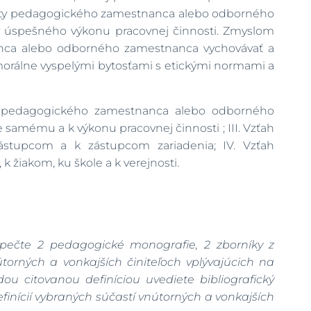
kvality pedagogického zamestnanca alebo odborného
ov úspešného výkonu pracovnej činnosti. Zmyslom
anca alebo odborného zamestnanca vychovávať a
j morálne vyspelými bytosťami s etickými normami a
lka pedagogického zamestnanca alebo odborného
mému a k výkonu pracovnej činnosti ; III. Vzťah
tupcom a k zástupcom zariadenia; IV. Vzťah
iakom, ku škole a k verejnosti.
ezpečte 2 pedagogické monografie, 2 zborníky z
torných a vonkajších činiteľoch vplývajúcich na
dou citovanou definíciou uvediete bibliografický
efinícií vybraných súčastí vnútorných a vonkajších