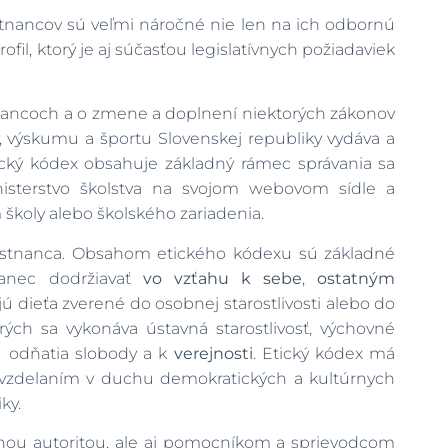
stnancov sú veľmi náročné nie len na ich odbornú
fil, ktorý je aj súčasťou legislatívnych požiadaviek
ancoch a o zmene a doplnení niektorých zákonov
edy, výskumu a športu Slovenskej republiky vydáva a
ický kódex obsahuje základný rámec správania sa
sterstvo školstva na svojom webovom sídle a
školy alebo školského zariadenia.
estnanca. Obsahom etického kódexu sú základné
anec dodržiavať
vo vzťahu k sebe
,
ostatným
 dieťa zverené do osobnej starostlivosti alebo do
rých sa vykonáva ústavná starostlivosť, výchovné
u odňatia slobody a k
verejnosti
. Etický kódex má
a vzdelaním v duchu demokratických a kultúrnych
ky.
ou autoritou, ale aj pomocníkom a sprievodcom