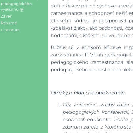
výchova v rodine
pedagogického
detí a žiakov pri ich výchove a v
výskumu
Školské prostredie a
zamestnanca a schopnosť riešiť e
výchova v škole
Záver
Druhy výskumu v
etického kódexu je podporovať 
pedagogike
Školský systém v SR
Resumé
vzdelávať žiakov ako osobnosti, kt
Postupnosť
Výchova vo voľnom čase
Literatúra
pedagogického výskumu
a inštitúcie výchovy v
hodnotami, s ktorými sú vnútorne 
čase mimo vyučovania
Publikačné zdroje v
pedagogike
Klíma školy, klíma triedy,
Bližšie sú v etickom kódexe ro
učebná klíma
Otázky a úlohy
zamestnanca; II. Vzťah pedagogic
Otázky a úlohy
pedagogického zamestnanca ale
pedagogického zamestnanca alebo 
Otázky a úlohy na opakovanie
C
ez knižničné služby vašej 
pedagogických konferencií, 
osobnosť edukanta. Podľa pra
záznam zdroja, z ktorého ste 