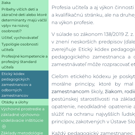
Otázky a úlohy
žiaka
Otázky a úlohy
Profesia učiteľa a aj výkon činno
Príbehy vlčích detí a
a kvalifikačnú stránku, ale na druhe
zázračné deti alebo ktoré
determinanty majú väčší
na výkon profesie.
vplyv na rozvoj
osobnosti?
V súlade so zákonom 138/2019 Z. 
Učiteľ, vychovávateľ
v znení neskorších predpisov (ďalej
Typológie osobnosti
zverejňuje Etický kódex pedago
učiteľa
Profesijné kompetencie a
pedagogického zamestnanca a o
profesijný štandard
zamestnávateľ môže rozpracovať et
učiteľa
Etický kódex
Cieľom etického kódexu je posky
pedagogických
morálne princípy, ktoré by ma
zamestnancov a
odborných
zamestnancom
školy,
žiakom
,
rod
zamestnancov
pestúnskej starostlivosti na zákl
Otázky a úlohy
opatrenie, neodkladné opatrenie 
Výchovné prostredie a
slúžiť na ochranu najvyšších ľud
základné výchovno-
vzdelávacie inštitúcie
princípov, zakotvených v Ústave Sl
Základy metodológie
Prostredie rodiny a
Každý pedagogický zamestnanec 