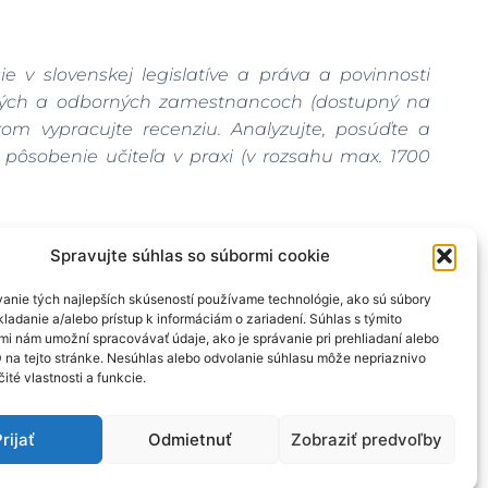
e v slovenskej legislatíve a práva a povinnosti
ckých a odborných zamestnancoch (dostupný na
m vypracujte recenziu. Analyzujte, posúďte a
pôsobenie učiteľa v praxi (v rozsahu max. 1700
iky o kvalifikačných predpokladoch pedagogických
Spravujte súhlas so súbormi cookie
sk/26353-sk/pravne-predpisy/
) a identifikujte v nej
anie tých najlepších skúseností používame technológie, ako sú súbory
i uplatnenia v edukačnej praxi.
ladanie a/alebo prístup k informáciám o zariadení. Súhlas s týmito
mi nám umožní spracovávať údaje, ako je správanie pri prehliadaní alebo
 na webovej stránke Ministerstva školstva, vedy,
D na tejto stránke. Nesúhlas alebo odvolanie súhlasu môže nepriaznivo
čité vlastnosti a funkcie.
zamestnancov-a-odbornych-zamestnancov
/
rijať
Odmietnuť
Zobraziť predvoľby