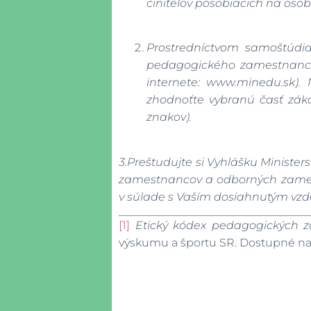
činiteľov pôsobiacich na oso
Prostredníctvom samoštúdia 
pedagogického zamestnanca.
internete: www.minedu.sk).
zhodnoťte vybranú časť záko
znakov).
3.Preštudujte si Vyhlášku
Minister
zamestnancov a odborných zam
v súlade s Vaším dosiahnutým vzd
[1]
Etický kódex pedagogických
výskumu a športu SR. Dostupné na