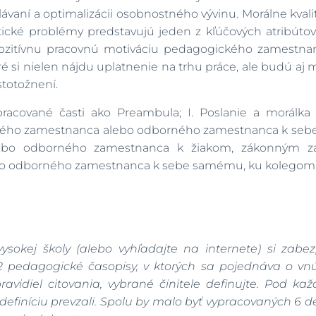
zdelávaní a optimalizácii osobnostného vývinu. Morálne 
tické problémy predstavujú jeden z kľúčových atribút
pozitívnu pracovnú motiváciu pedagogického zamestn
oré si nielen nájdu uplatnenie na trhu práce, ale budú a
stotožnení.
zpracované časti ako Preambula; I. Poslanie a morá
kého zamestnanca alebo odborného zamestnanca k sebe sa
bo odborného zamestnanca k žiakom, zákonným zás
odborného zamestnanca k sebe samému, ku kolegom, k ž
vysokej školy (alebo vyhľadajte na internete) si zab
2 pedagogické časopisy, v ktorých sa pojednáva o vnú
vidiel citovania, vybrané činitele definujte. Pod kaž
definíciu prevzali. Spolu by malo byť vypracovaných 6 d