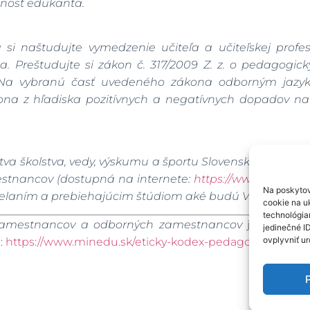
bnosť edukanta.
si naštudujte vymedzenie učiteľa a učiteľskej profesi
 Preštudujte si zákon č. 317/2009 Z. z. o pedagogi
 Na vybranú časť uvedeného zákona odborným jazyko
na z hľadiska pozitívnych a negatívnych dopadov na 
stva školstva, vedy, výskumu a športu Slovenskej republ
estnancov
(dostupná na internete:
https://www.minedu.
Na poskytov
elaním a prebiehajúcim štúdiom aké budú Vaše možnost
cookie na uk
technológia
 zamestnancov a odborných zamestnancov
je dostupný
jedinečné I
ovplyvniť ur
:
https://www.minedu.sk/eticky-kodex-pedagogickych-
P