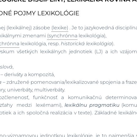
DNÉ POJMY LEXIKOLÓGIE
ej (lexikálnej) zásobe
(lexike)
. Je to jazykovedná disciplín
lexikálnymi zmenami
(synchrónna
lexikológia),
achrónna
lexikológia, resp.
historická lexikológia
).
skum všetkých lexikálnych jednotiek (LJ) a ich vzájom
slová
,
á
– deriváty a kompozitá,
a
– združené pomenovania/lexikalizované spojenia a fraze
ry, univerbáty, multiverbáty.
ozčlenenosť, funkčnosť a komunikačnú determinovan
zťahy medzi lexémami),
lexikálnu pragmatiku
(komu
otiek a ich spoločná realizácia v texte). Základné lexiká
lno-významovou jednotkou lexikológie, je to najmenši