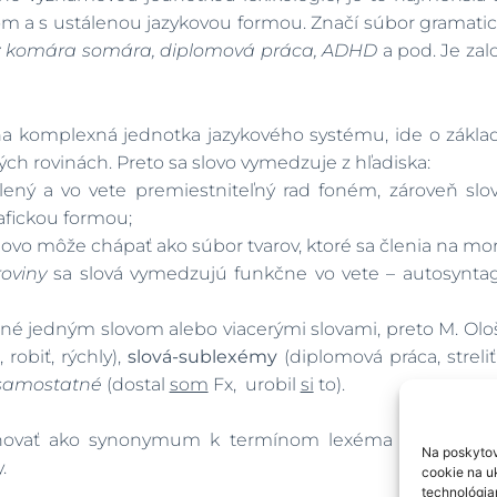
 a s ustálenou jazykovou formou. Značí súbor gramatic
iť z komára somára, diplomová práca, ADHD
a pod. Je zal
na komplexná jednotka jazykového systému, ide o zákla
ých rovinách. Preto sa slovo vymedzuje z hľadiska:
ený a vo vete premiestniteľný rad foném, zároveň slo
afickou formou;
lovo môže chápať ako súbor tvarov, ktoré sa členia na mo
roviny
sa slová vymedzujú funkčne vo vete – autosynta
é jedným slovom alebo viacerými slovami, preto M. Ološ
 robiť, rýchly),
slová-sublexémy
(diplomová práca, streli
samostatné
(dostal
som
Fx, urobil
si
to).
ovať ako synonymum k termínom lexéma a slovo, ale k
Na poskytov
.
cookie na uk
technológia