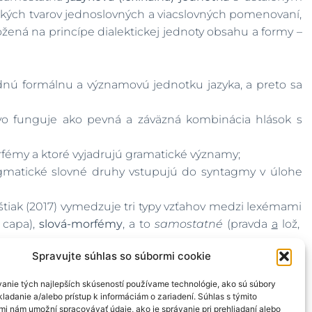
kých tvarov jednoslovných a viacslovných pomenovaní,
ožená na princípe dialektickej jednoty obsahu a formy –
dnú formálnu a významovú jednotku jazyka, a preto sa
vo funguje ako pevná a záväzná kombinácia hlások s
rfémy a ktoré vyjadrujú gramatické významy;
gmatické slovné druhy vstupujú do syntagmy v úlohe
tiak (2017) vymedzuje tri typy vzťahov medzi lexémami
ť capa),
slová-morfémy
, a to
samostatné
(pravda
a
lož,
Spravujte súhlas so súbormi cookie
eďže má širší rozsah, treba rozlišovať jednoslovné
anie tých najlepších skúseností používame technológie, ako sú súbory
ladanie a/alebo prístup k informáciám o zariadení. Súhlas s týmito
mi nám umožní spracovávať údaje, ako je správanie pri prehliadaní alebo