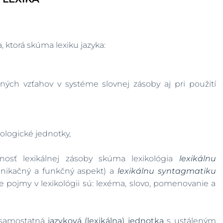
a, ktorá skúma lexiku jazyka:
ných vzťahov v systéme slovnej zásoby aj pri použití
ologické jednotky,
osť lexikálnej zásoby skúma lexikológia
lexikálnu
nikačný a funkčný aspekt) a
lexikálnu syntagmatiku
lne pojmy v lexikológii sú: lexéma, slovo, pomenovanie a
a samostatná
jazyková (lexikálna) jednotka
s ustáleným