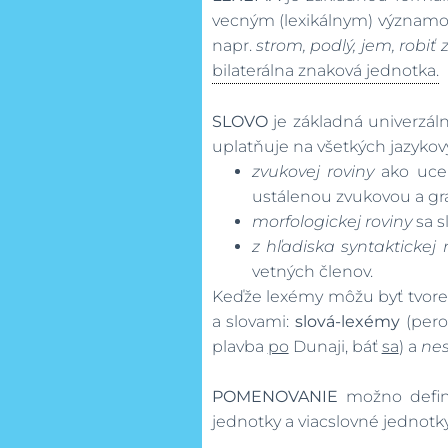
vecným (lexikálnym) významom
napr.
strom, podlý, jem, rob
bilaterálna znaková jednotka.
SLOVO
je základná univerzál
uplatňuje na všetkých jazykov
zvukovej roviny
ako ucel
ustálenou zvukovou a gr
morfologickej roviny
sa s
z hľadiska syntaktickej 
vetných členov.
Keďže lexémy môžu byť tvoren
a slovami:
slová-lexémy
(pero,
plavba
po
Dunaji, báť
sa
) a
ne
POMENOVANIE
možno defin
jednotky a viacslovné jednotky