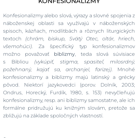
KONFESIONALIZMY
Konfesionalizmy alebo slová, výrazy a slovné spojenia z
náboženskej oblasti sa využívajú v náboženských
spisoch, kázňach, modlitbách a rôznych liturgických
textoch
(chrám, biskup, Svätý Otec, oltár, hriech,
všemohúci)
. Za špecifický typ konfesionalizmov
možno považovať
biblizmy
, teda slová súvisiace
s Bibliou
(vykúpiť, stigma, spasiteľ, milosrdný,
požehnaný, kajať sa, archanjel, farizej)
. Mnohé
konfesionalizmy a biblizmy majú latinský a grécky
pôvod. Niektorí jazykovedci (porov. Dolník, 2003;
Ondrus, Horecký, Furdík, 1980, s. 153) nevyčleňujú
konfesionalizmy, resp. ani biblizmy samostatne, ale ich
formálne pridružujú ku knižným slovám, pretože sa
zbližujú na základe spoločných vlastností.