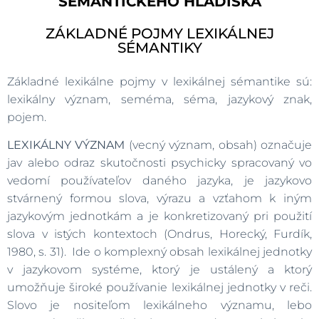
SÉMANTICKÉHO HĽADISKA
ZÁKLADNÉ POJMY LEXIKÁLNEJ
SÉMANTIKY
Základné lexikálne pojmy v lexikálnej sémantike sú:
lexikálny význam, seméma, séma, jazykový znak,
pojem.
LEXIKÁLNY VÝZNAM
(vecný význam, obsah) označuje
jav alebo odraz skutočnosti psychicky spracovaný vo
vedomí používateľov daného jazyka, je jazykovo
stvárnený formou slova, výrazu a vzťahom k iným
jazykovým jednotkám a je konkretizovaný pri použití
slova v istých kontextoch (Ondrus, Horecký, Furdík,
1980, s. 31). Ide o komplexný obsah lexikálnej jednotky
v jazykovom systéme, ktorý je ustálený a ktorý
umožňuje široké používanie lexikálnej jednotky v reči.
Slovo je nositeľom lexikálneho významu, lebo