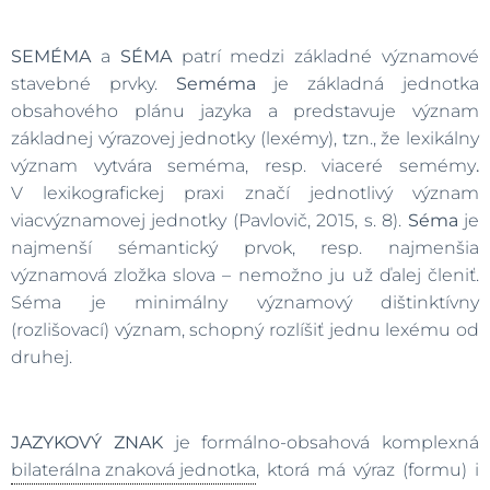
SEMÉMA
a
SÉMA
patrí medzi základné významové
stavebné prvky.
Seméma
je základná jednotka
obsahového plánu jazyka a predstavuje význam
základnej výrazovej jednotky (lexémy), tzn., že lexikálny
význam vytvára seméma, resp. viaceré semémy
.
V lexikografickej praxi značí jednotlivý význam
viacvýznamovej jednotky (Pavlovič, 2015, s. 8).
Séma
je
najmenší sémantický prvok, resp. najmenšia
významová zložka slova – nemožno ju už ďalej členiť.
Séma je minimálny významový dištinktívny
(rozlišovací) význam, schopný rozlíšiť jednu lexému od
druhej.
JAZYKOVÝ ZNAK
je formálno-obsahová komplexná
bilaterálna znaková jednotka
, ktorá má výraz (formu) i