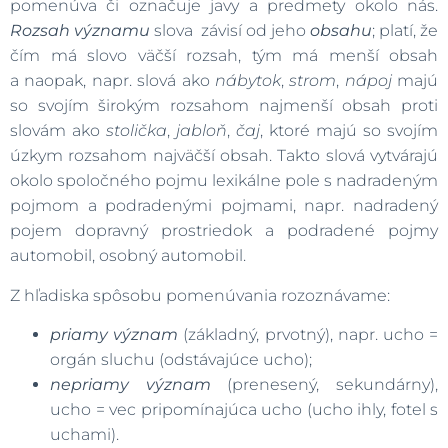
pomenúva či označuje javy a predmety okolo nás.
Rozsah významu
slova závisí od jeho
obsahu
; platí, že
čím má slovo väčší rozsah, tým má menší obsah
a naopak, napr. slová ako
nábytok
,
strom
,
nápoj
majú
so svojím širokým rozsahom najmenší obsah proti
slovám ako
stolička
,
jabloň
,
čaj
, ktoré majú so svojím
úzkym rozsahom najväčší obsah. Takto slová vytvárajú
okolo spoločného pojmu lexikálne pole s nadradeným
pojmom a podradenými pojmami, napr. nadradený
pojem dopravný prostriedok a podradené pojmy
automobil, osobný automobil.
Z hľadiska spôsobu pomenúvania rozoznávame:
priamy význam
(základný, prvotný), napr. ucho =
orgán sluchu (odstávajúce ucho);
nepriamy význam
(prenesený, sekundárny),
ucho = vec pripomínajúca ucho (ucho ihly, fotel s
uchami).