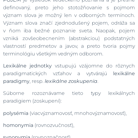
definovaný, preto jeho stotožňovanie s pojmom
význam slova je možný len v odborných termínoch.
Význam slova značí zjednodušený pojem, odráža sa
v ňom iba bežné poznanie sveta. Naopak, pojem
vzniká zovšeobecnením (abstrakciou) podstatných
vlastností predmetov a javov, a preto tvoria pojmy
terminológiu všetkým vedným odborom.
Lexikálne jednotky
vstupujú vzájomne do rôznych
paradigmatických vzťahov a vytvárajú
lexikálne
paradigmy
, resp.
lexikálne zoskupenia
.
Súborne rozoznávame tieto typy lexikálnych
paradigiem (zoskupení):
polysémia
(viacvýznamovosť, mnohovýznamovosť),
homonymia
(rovnozvučnosť),
synonymia
(rovnoznačnosť),