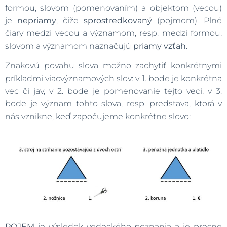
formou, slovom (pomenovaním) a objektom (vecou)
je
nepriamy
, čiže
sprostredkovaný
(pojmom). Plné
čiary medzi vecou a významom, resp. medzi formou,
slovom a významom naznačujú
priamy vzťah
.
Znakovú povahu slova možno zachytiť konkrétnymi
príkladmi viacvýznamových slov: v 1. bode je konkrétna
vec či jav, v 2. bode je pomenovanie tejto veci, v 3.
bode je význam tohto slova, resp. predstava, ktorá v
nás vznikne, keď započujeme konkrétne slovo:
POJEM
je výsledok vedeckého poznania a je presne