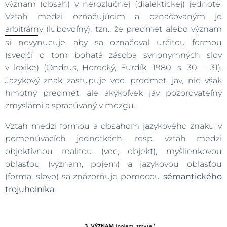
význam (obsah) v nerozlučnej (dialektickej) jednote.
Vzťah medzi označujúcim a označovaným je
arbitrárny
(ľubovoľný), tzn., že predmet alebo význam
si nevynucuje, aby sa označoval určitou formou
(svedčí o tom bohatá zásoba synonymných slov
v lexike) (Ondrus, Horecký, Furdík, 1980, s. 30 – 31).
Jazykový znak zastupuje vec, predmet, jav, nie však
hmotný predmet, ale akýkoľvek jav pozorovateľný
zmyslami a spracúvaný v mozgu.
Vzťah medzi formou a obsahom jazykového znaku v
pomenúvacích jednotkách, resp. vzťah medzi
objektívnou realitou (vec, objekt), myšlienkovou
oblasťou (význam, pojem) a jazykovou oblasťou
(forma, slovo) sa znázorňuje pomocou
sémantického
trojuholníka
: