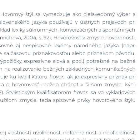
a. Hovorový štýl sa vymedzuje ako cieľavedomý výber a
a slovenského jazyka používajú v ústnych prejavoch pri
 základ lexiky súkromných, konverzačných a spontánnych
mrichová, 2004, s. 92). Hovorovosť v zmysle hovorenosti,
isovné aj nespisovné lexémy národného jazyka (napr.
ce sa časovou príznakovosťou alebo príznakom pôvodu,
výpožičky, expresívne slová a pod.) potrebné na bežné
ch na realizovanie bežných základných komunikačných
uje ku kvalifikátoru
hovor.
, ak je expresívny príznak pri
e sa o hovorovosť možno chápať v širšom zmysle, kým
). Štylistickým kvalifikátorom
hovor.
sa vo výkladových
v užšom zmysle, teda spisovné prvky hovorového štýlu
j vlastnosti uvoľnenosť, neformálnosť a neoficiálnosť,