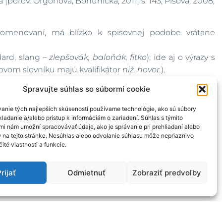
a (porov. Orgoňová, Bohunická, 2011, s. 143; Píšová, 2008,
pomenovaní, má blízko k spisovnej podobe vrátane
ard, slang –
zlepšovák, baloňák, fitko
); ide aj o výrazy s
ovom slovníku majú kvalifikátor
niž. hovor.
).
Spravujte súhlas so súbormi cookie
osť, neverejnosť, neoficiálnosť
. Typickým znakom pre
anie tých najlepších skúseností používame technológie, ako sú súbory
ca –
diplomovka
.
ladanie a/alebo prístup k informáciám o zariadení. Súhlas s týmito
mi nám umožní spracovávať údaje, ako je správanie pri prehliadaní alebo
D na tejto stránke. Nesúhlas alebo odvolanie súhlasu môže nepriaznivo
čité vlastnosti a funkcie.
e táto lexika príznačná pre spontánnu a uvoľnenú
rijať
Odmietnuť
Zobraziť predvoľby