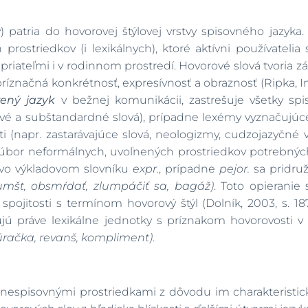
y) patria do hovorovej štýlovej vrstvy spisovného jazyk
prostriedkov (i lexikálnych), ktoré aktívni používateli
priateľmi i v rodinnom prostredí. Hovorové slová tvoria
ríznačná konkrétnosť, expresívnosť a obraznosť (Ripka, I
ený jazyk
v bežnej komunikácii, zastrešuje všetky sp
čové a subštandardné slová), prípadne lexémy vyznačujú
i (napr. zastarávajúce slová, neologizmy, cudzojazyčné 
súbor neformálnych, uvoľnených prostriedkov potrebný
tor vo výkladovom slovníku
expr.
, prípadne
pejor.
sa pridruž
umšt, obsmŕdať, zlumpáčiť sa, bagáž)
. Toto opierani
pojitosti s termínom hovorový štýl (Dolník, 2003, s. 187
ujú práve lexikálne jednotky s príznakom hovorovosti 
 búračka, revanš, kompliment)
.
 nespisovnými prostriedkami z dôvodu im charakteristicke