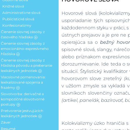
Antonymia
Knižné slová
Hyperonymia, Hyponymia,
Kohyponymia
Administratívne slová
Hovorové slová (kolokvializm
Paronymia
Publicistické slová
usporiadanie tých spisovných 
Konfesionalizmy
každodennom styku v práci, s 
Členenie slovnej zásoby z
ústnych prejavov a je pre ne p
časového hľadiska
opierajúca sa o
bežný hovor
Členenie slovnej zásoby z
Staré lexémy
emocionálno-expresívneho
spisovné slová, slangy, náre
Nové lexémy
hľadiska
alebo príznakom expresívnost
Členenie slovnej zásoby z
Typy expresívnosti
dorozumievanie. Ide teda o 
hľadiska pôvodu a preberanie
Expresívne slová s kladným
lexikálnych jednotiek
situácií. Štylistický kvalifiká
odtienkom
Viacslovné pomenovania:
Lexika domáceho a cudzieho
hovorovom slove zreteľný
(k
Expresívne slová so záporným
lexikalizované spojenia a
pôvodu
odtienkom
v užšom zmysle sa vykladá v s
frazémy
Preberanie lexikálnych
slovníkoch slovenčiny označ
Slovotvorba: derivačné a
jednotiek
Lexikalizované spojenia
kompozičné slovotvorné
(artikel, panelák, bazírovať,
Hlavné príčiny preberania
Frazémy
postupy
cudzích slov do slovenčiny
Pretvorenie jestvujúcich
Základné pojmy slovotvorby
Typy prevzatých lexém
lexikálnych jednotiek
Derivačné slovotvorné postupy
Záver
Univerbizácia
Kolokvializmy úzko hraničia s
Kompozičné slovotvorné
Resumé
postupy
Abrevizácia