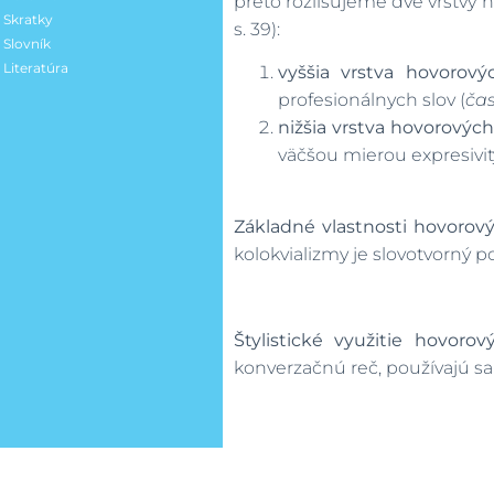
preto rozlišujeme dve vrstvy ho
Skratky
Multiverbizácia
s. 39):
Slovník
Literatúra
vyššia vrstva hovorový
profesionálnych slov (
čas
nižšia vrstva hovorových
väčšou mierou expresivity
Základné vlastnosti hovorový
kolokvializmy je slovotvorný 
Štylistické využitie hovoro
konverzačnú reč, používajú sa