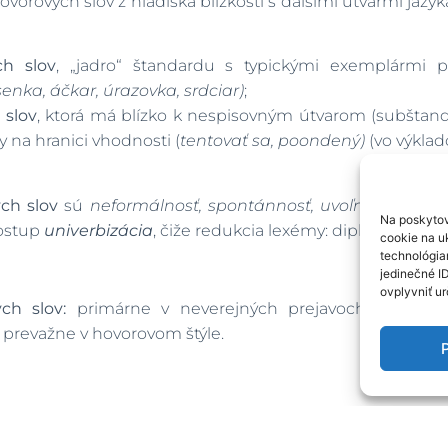
vorových slov z hľadiska blízkosti s ďalšími útvarmi jazyk
ch slov
, „jadro“ štandardu s typickými exemplármi 
enka, áčkar, úrazovka, srdciar)
;
 slov
, ktorá má blízko k nespisovným útvarom (subštand
 na hranici vhodnosti (
tentovať sa, poondený)
(vo výklad
ch slov
sú
neformálnosť, spontánnosť, uvoľnenosť, ústn
Na poskytov
postup
univerbizácia
, čiže redukcia lexémy: diplomová prá
cookie na uk
technológia
jedinečné I
ovplyvniť ur
vých slov:
primárne v neverejných prejavoch. Keďže j
 prevažne v hovorovom štýle.
P