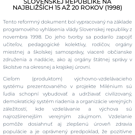
SLOVENSKEJ REPUBLIKE NA
NAJBLIŽŠÍCH 15 AŽ 20 ROKOV (1998)
Tento reformný dokument bol vypracovaný na základe
programového vyhlásenia vlády Slovenskej republiky z
novembra 1998. Do jeho tvorby sa podarilo zapojiť
učiteľov, pedagogické kolektívy, rodičov, orgány
miestnej a školskej samosprávy, viaceré občianske
združenia a nadácie, ako aj orgány štátnej správy v
školstve na okresnej a krajskej úrovni.
Cieľom (produktom) výchovno-vzdelávacieho
systému prezentovaného v projekte Milénium sú
ľudia schopní vybudovať a udržiavať civilizovaný,
demokratický systém riadenia a organizácie verejných
záležitostí, kde vzdelávanie a výchova sú
najrozšírenejším verejným záujmom. Vzdelanie
pomôže dosiahnuť aj zlepšenú úroveň zdravia
populácie a je oprávnený predpoklad, že pozitívne