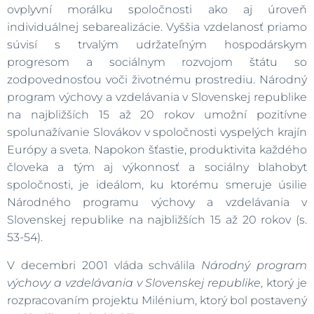
ovplyvní morálku spoločnosti ako aj úroveň
individuálnej sebarealizácie. Vyššia vzdelanosť priamo
súvisí s trvalým udržateľným hospodárskym
progresom a sociálnym rozvojom štátu so
zodpovednosťou voči životnému prostrediu. Národný
program výchovy a vzdelávania v Slovenskej republike
na najbližších 15 až 20 rokov umožní pozitívne
spolunažívanie Slovákov v spoločnosti vyspelých krajín
Európy a sveta. Napokon šťastie, produktivita každého
človeka a tým aj výkonnosť a sociálny blahobyt
spoločnosti, je ideálom, ku ktorému smeruje úsilie
Národného programu výchovy a vzdelávania v
Slovenskej republike na najbližších 15 až 20 rokov (s.
53-54).
V decembri 2001 vláda schválila
Národný program
výchovy a vzdelávania v
Slovenskej republike
, ktorý je
rozpracovaním projektu Milénium, ktorý bol postavený