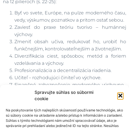
na 12 pilieroch (s. 22-25):
Byť vo svete, Európe, na pulze moderného času,
vedy, výskumov, poznatkov a pritom ostať sebou.
Zaviesť do praxe teóriu tvorivo – humánnej
výchovy.
Zmeniť obsah učiva, redukovať ho, urobiť ho
funkčnejším, kontrolovateľnejším a životnejším.
Diverzifikácia ciest, spôsobov, metód a foriem
vzdelávania a výchovy.
Profesionalizácia a decentralizácia riadenia.
Učiteľ – rozhodujúci činiteľ vo výchove.
Finančné zabezpečenie moderného výchovno–
vzdelávacieho systému.
Spravujte súhlas so súbormi
cookie
Podporné služby škole.
Informačné technológie.
Na poskytovanie tých najlepších skúseností používame technológie, ako
Ovládanie cudzích jazykov.
sú súbory cookie na ukladanie a/alebo prístup k informáciám o zariadení.
Odborné a celoživotné vzdelávanie.
Súhlas s týmito technológiami nám umožní spracovávať údaje, ako je
správanie pri prehliadaní alebo jedinečné ID na tejto stránke. Nesúhlas
Zabezpečenie transformácie školstva.