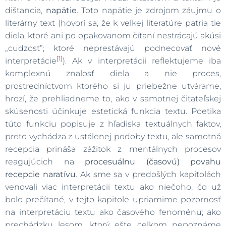
dištancia,
napätie
. Toto napätie je zdrojom záujmu o
literárny text (hovorí sa, že k veľkej literatúre patria tie
diela, ktoré ani po opakovanom čítaní nestrácajú akúsi
„cudzosť”; ktoré neprestávajú podnecovať nové
[1]
interpretácie
). Ak v interpretácii reflektujeme iba
komplexnú znalosť diela a nie proces,
prostredníctvom ktorého si ju priebežne utvárame,
hrozí, že prehliadneme to, ako v samotnej čitateľskej
skúsenosti účinkuje estetická funkcia textu. Poetika
túto funkciu popisuje z hľadiska textuálnych faktov,
preto vychádza z ustálenej podoby textu, ale samotná
recepcia prináša zážitok z mentálnych procesov
reagujúcich na
procesuálnu (časovú) povahu
recepcie naratívu
. Ak sme sa v predošlých kapitolách
venovali viac interpretácii textu ako niečoho, čo už
bolo prečítané, v tejto kapitole upriamime pozornosť
na interpretáciu textu ako časového fenoménu; ako
prechádzku lesom, ktorý ešte celkom nepoznáme