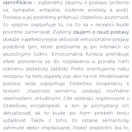
identifikácie
– zvýšeného záujmu o postavu (vcítenie
sa, sympatie, antipatie, súdenie postavy a pod.).
Postava a jej problémy priťahujú čitateľovu pozornosť,
čo výrazne ovplyvňuje to, na čo sa v recepcii bude
prioritne zameriavať. Zvýšený
záujem o osud postavy
dokáže najefektívnejšie aktivovať emocionálne prejavy
podobné tým, ktoré prežívame aj pri interakcii so
skutočnými ľuďmi. Emocionálna funkcia prehlbuje
efekt ponorenia sa do rozprávania a prináša nám
odmenu (estetický zážitok). Preto orientujeme našu
recepciu na tieto aspekty viac ako na iné. Modelovanie
postavy teda ovplyvňuje čitateľskú kooperáciu s
textom: „Vlastnosti semému ostávajú normálne
vlastnosťami virtuálnymi, čiže ostávajú registrované v
čitateľovej encyklopédii, a ten je prichystaný ich
aktualizovať, ak to bude po ňom priebeh textu
vyžadovať. Takže z toho, čo ostane sémanticky
zahrnuté alebo implikované, čitateľ zexplicitní iba to,