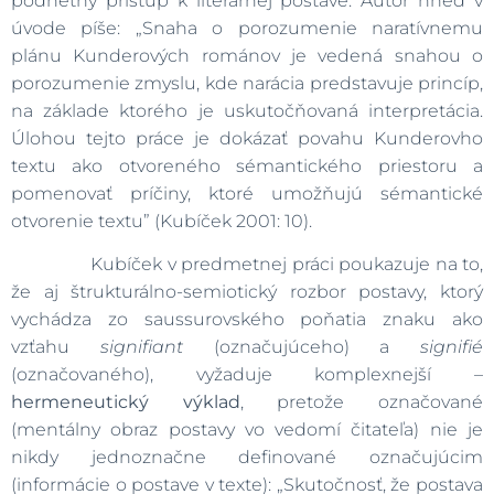
podnetný prístup k literárnej postave. Autor hneď v
úvode píše: „Snaha o porozumenie naratívnemu
plánu Kunderových románov je vedená snahou o
porozumenie zmyslu, kde narácia predstavuje princíp,
na základe ktorého je uskutočňovaná interpretácia.
Úlohou tejto práce je dokázať povahu Kunderovho
textu ako otvoreného sémantického priestoru a
pomenovať príčiny, ktoré umožňujú sémantické
otvorenie textu” (Kubíček 2001: 10).
Kubíček v predmetnej práci poukazuje na to,
že aj štrukturálno-semiotický rozbor postavy, ktorý
vychádza zo saussurovského poňatia znaku ako
vzťahu
signifiant
(označujúceho) a
signifié
(označovaného), vyžaduje komplexnejší –
hermeneutický výklad
, pretože označované
(mentálny obraz postavy vo vedomí čitateľa) nie je
nikdy jednoznačne definované označujúcim
(informácie o postave v texte): „Skutočnosť, že postava