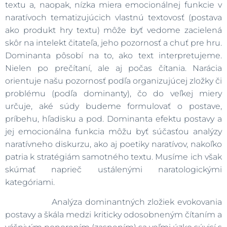
textu a, naopak, nízka miera emocionálnej funkcie v
naratívoch tematizujúcich vlastnú textovosť (postava
ako produkt hry textu) môže byť vedome zacielená
skôr na intelekt čitateľa, jeho pozornosť a chuť pre hru.
Dominanta pôsobí na to, ako text interpretujeme.
Nielen po prečítaní, ale aj počas čítania. Narácia
orientuje našu pozornosť podľa organizujúcej zložky či
problému (podľa dominanty), čo do veľkej miery
určuje, aké súdy budeme formulovať o postave,
príbehu, hľadisku a pod. Dominanta efektu postavy a
jej emocionálna funkcia môžu byť súčasťou analýzy
naratívneho diskurzu, ako aj poetiky naratívov, nakoľko
patria k stratégiám samotného textu. Musíme ich však
skúmať naprieč ustálenými naratologickými
kategóriami.
Analýza dominantných zložiek evokovania
postavy a škála medzi kriticky odosobneným čítaním a