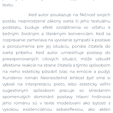
textu.
Keď autor poukazuje na fikčnosť svojich
postáv, neprirodzené zákony sveta či jeho textuálnu
podstatu, buduje efekt ozvláštnenia vo vzťahu k
bežným životným a literárnym konvenciám. Keď sa
rozprávanie zameriava na vyvolanie sympatií k postave
a porozumenia pre jej situáciu, ponára čitateľa do
sveta príbehu. Keď autor umiestňuje postavy do
preexponovaných citových situácií, môže vzbudiť
afektívne reakcie na strane čitateľa a týmto spôsobom
na neho esteticky pôsobiť (viac na emócie a pudy).
Kunderov román
Nesnesitelná lehkost bytí
sme si
vybrali na interpretáciu preto, lebo esteticky veľmi
sugestívnym spôsobom pracuje so striedaním
spomenutých dominánt postavy. Hlavní hrdinovia
jeho románu sú v texte modelovaní ako bytosti s
vysokou existenciálnou sebareflexiou, ako aktéri