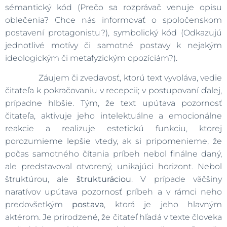
sémantický kód (Prečo sa rozprávač venuje opisu
oblečenia? Chce nás informovať o spoločenskom
postavení protagonistu?), symbolický kód (Odkazujú
jednotlivé motívy či samotné postavy k nejakým
ideologickým či metafyzickým opozíciám?).
Záujem či zvedavosť, ktorú text vyvoláva, vedie
čitateľa k pokračovaniu v recepcii; v postupovaní ďalej,
prípadne hlbšie. Tým, že text upútava pozornosť
čitateľa, aktivuje jeho intelektuálne a emocionálne
reakcie a realizuje estetickú funkciu, ktorej
porozumieme lepšie vtedy, ak si pripomenieme, že
počas samotného čítania príbeh nebol finálne daný,
ale predstavoval otvorený, unikajúci horizont. Nebol
štruktúrou, ale
štrukturáciou
. V prípade väčšiny
naratívov upútava pozornosť príbeh a v rámci neho
predovšetkým
postava
, ktorá je jeho hlavným
aktérom. Je prirodzené, že čitateľ hľadá v texte človeka