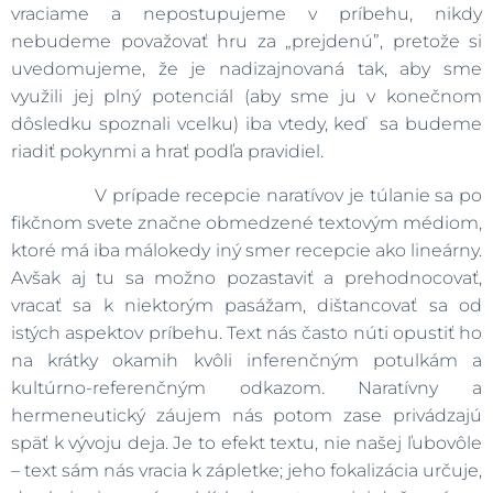
vraciame a nepostupujeme v príbehu, nikdy
nebudeme považovať hru za „prejdenú”, pretože si
uvedomujeme, že je nadizajnovaná tak, aby sme
využili jej plný potenciál (aby sme ju v konečnom
dôsledku spoznali vcelku) iba vtedy, keď sa budeme
riadiť pokynmi a hrať podľa pravidiel.
V prípade recepcie naratívov je túlanie sa po
fikčnom svete značne obmedzené textovým médiom,
ktoré má iba málokedy iný smer recepcie ako lineárny.
Avšak aj tu sa možno pozastaviť a prehodnocovať,
vracať sa k niektorým pasážam, dištancovať sa od
istých aspektov príbehu. Text nás často núti opustiť ho
na krátky okamih kvôli inferenčným potulkám a
kultúrno-referenčným odkazom. Naratívny a
hermeneutický záujem nás potom zase privádzajú
späť k vývoju deja. Je to efekt textu, nie našej ľubovôle
– text sám nás vracia k zápletke; jeho fokalizácia určuje,