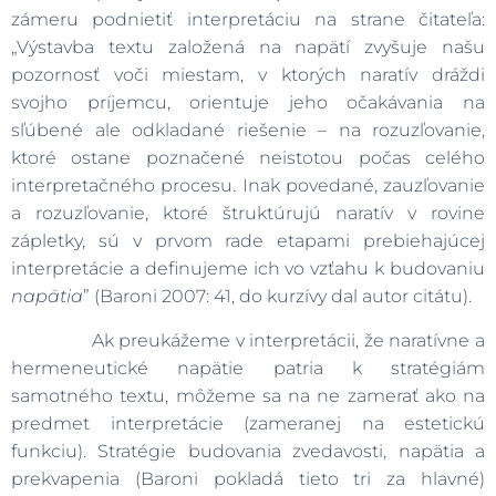
zámeru podnietiť interpretáciu na strane čitateľa:
„Výstavba textu založená na napätí zvyšuje našu
pozornosť voči miestam, v ktorých naratív dráždi
svojho príjemcu, orientuje jeho očakávania na
sľúbené ale odkladané riešenie – na rozuzľovanie,
ktoré ostane poznačené neistotou počas celého
interpretačného procesu. Inak povedané, zauzľovanie
a rozuzľovanie, ktoré štruktúrujú naratív v rovine
zápletky, sú v prvom rade etapami prebiehajúcej
interpretácie a definujeme ich vo vzťahu k budovaniu
napätia
” (Baroni 2007: 41, do kurzívy dal autor citátu).
Ak preukážeme v interpretácii, že naratívne a
hermeneutické napätie patria k stratégiám
samotného textu, môžeme sa na ne zamerať ako na
predmet interpretácie (zameranej na estetickú
funkciu). Stratégie budovania zvedavosti, napätia a
prekvapenia (Baroni pokladá tieto tri za hlavné)