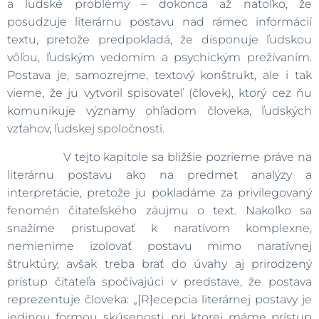
a ľudské problémy – dokonca až natoľko, že
posudzuje literárnu postavu nad rámec informácií
textu, pretože predpokladá, že disponuje ľudskou
vôľou, ľudským vedomím a psychickým prežívaním.
Postava je, samozrejme, textový konštrukt, ale i tak
vieme, že ju vytvoril spisovateľ (človek), ktorý cez ňu
komunikuje významy ohľadom človeka, ľudských
vzťahov, ľudskej spoločnosti.
V tejto kapitole sa bližšie pozrieme práve na
literárnu postavu ako na predmet analýzy a
interpretácie, pretože ju pokladáme za privilegovaný
fenomén čitateľského záujmu o text. Nakoľko sa
snažíme pristupovať k naratívom komplexne,
nemienime izolovať postavu mimo naratívnej
štruktúry, avšak treba brať do úvahy aj prirodzený
prístup čitateľa spočívajúci v predstave, že postava
reprezentuje človeka: „[R]ecepcia literárnej postavy je
jedinou formou skúsenosti, pri ktorej máme prístup