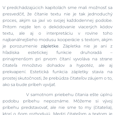
V predchádzajúcich kapitolách sme mali možnosť sa
presvedčiť, že čítanie textu nie je tak jednoduchý
proces, akým sa javí vo svojej každodennej podobe.
Pritom nejde len o dekódovanie viacerých kódov
textu, ale aj o interpretáciu v rovine toho
najbanálnejšieho modusu kooperácie s textom, akým
je porozumenie
zápletke
. Zápletka nie je ani z
hľadiska estetickej funkcie druhoradá –
prinajmenšom pri prvom čítaní vyvoláva na strane
čitateľa množstvo dohadov a hypotéz, ale aj
prekvapení. Estetická funkcia zápletky stavia na
prostej skutočnosti, že prebúdza čitateľov záujem o to,
ako sa bude príbeh vyvíjať.
V samotnom priebehu čítania ešte úplnú
podobu príbehu nepoznáme. Môžeme si vývoj
príbehu predstavovať, ale nie sme to my (čitatelia),
ktorí o ňom rozhodujú. Medzi čitateľom a textom je