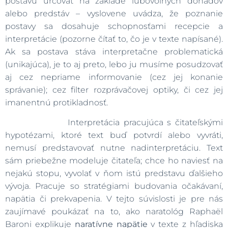
postavu určovať na základe ľubovoľných dohadov
alebo predstáv – vyslovene uvádza, že poznanie
postavy sa dosahuje schopnosťami recepcie a
interpretácie (pozorne čítať to, čo je v texte napísané).
Ak sa postava stáva interpretačne problematická
(unikajúca), je to aj preto, lebo ju musíme posudzovať
aj cez nepriame informovanie (cez jej konanie
správanie); cez filter rozprávačovej optiky, či cez jej
imanentnú protikladnosť.
Interpretácia pracujúca s čitateľskými
hypotézami, ktoré text buď potvrdí alebo vyvráti,
nemusí predstavovať nutne nadinterpretáciu. Text
sám priebežne modeluje čitateľa; chce ho naviesť na
nejakú stopu, vyvolať v ňom istú predstavu ďalšieho
vývoja. Pracuje so stratégiami budovania očakávaní,
napätia či prekvapenia. V tejto súvislosti je pre nás
zaujímavé poukázať na to, ako naratológ Raphaël
Baroni explikuje
naratívne
napätie
v texte z hľadiska