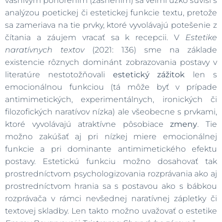
vášnivým ponorením (zasnením) sa veľmi úzko súvisí s
analýzou poetickej či estetickej funkcie textu, pretože
sa zameriava na tie prvky, ktoré vyvolávajú potešenie z
čítania a záujem vracať sa k recepcii. V
Estetike
naratívnych textov
(2021: 136) sme na základe
existencie rôznych dominánt zobrazovania postavy v
literatúre nestotožňovali
estetický zážitok
len s
emocionálnou funkciou (tá môže byť v prípade
antimimetických, experimentálnych, ironických či
filozofických naratívov nízka) ale všeobecne s prvkami,
ktoré vyvolávajú atraktívne pôsobiace
zmeny
. Tie
možno zakúšať aj pri nízkej miere emocionálnej
funkcie a pri dominante antimimetického efektu
postavy. Estetickú funkciu možno dosahovať tak
prostredníctvom psychologizovania rozprávania ako aj
prostredníctvom hrania sa s postavou ako s bábkou
rozprávača v rámci nevšednej naratívnej zápletky či
textovej skladby. Len takto možno uvažovať o estetike