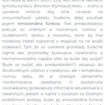
dochádza aj Baroni (2007: 253), keď skúma takzvanú
tymickú funkciu (
fonction thymique
) textu – snahu o
vyvolanie emócie. Aby sme neubrali na
zrozumiteľnosti výkladu, budeme ďalej používať
pojem
emocionálna funkcia
. Text predpokladovo
pracuje so známym a neznámym, rutinou a
ozvláštnením, istotou a neistotou, ktoré by mal
modelový čitateľ rozpoznať a reagovať na ne podľa
očakávaní. Tým, že sú uvedené protiklady funkčné
najmä ako prostriedky budovania naratívneho a
hermeneutického napätia (Ako sa bude dej vyvíjať?
Bude sa vyvíjať, ako predpokladám?), vstupujú do
štrukturálnych vzťahov s naratívnou, ale i tematickou
rovinou textu. Ak je stratégia zámerného
neinformovania, zavádzania či poskytnutia
neočakávanej (prekvapivej) informácie aktualizovaná v
naratívnych jadrách a najmä v súvislosti so životným
problémom postavy, bude jej emocionálna funkcia