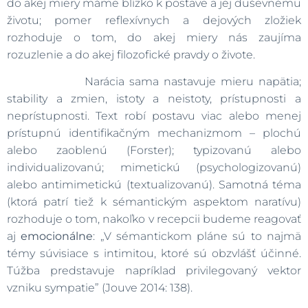
do akej miery máme blízko k postave a jej duševnému
životu; pomer reflexívnych a dejových zložiek
rozhoduje o tom, do akej miery nás zaujíma
rozuzlenie a do akej filozofické pravdy o živote.
Narácia sama nastavuje mieru napätia;
stability a zmien, istoty a neistoty, prístupnosti a
neprístupnosti. Text robí postavu viac alebo menej
prístupnú identifikačným mechanizmom – plochú
alebo zaoblenú (Forster); typizovanú alebo
individualizovanú; mimetickú (psychologizovanú)
alebo antimimetickú (textualizovanú). Samotná téma
(ktorá patrí tiež k sémantickým aspektom naratívu)
rozhoduje o tom, nakoľko v recepcii budeme reagovať
aj
emocionálne
: „V sémantickom pláne sú to najmä
témy súvisiace s intimitou, ktoré sú obzvlášť účinné.
Túžba predstavuje napríklad privilegovaný vektor
vzniku sympatie” (Jouve 2014: 138).