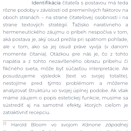
Identifikácia
čitateľa s postavou má teda
rôzne podoby v závislosti od premenlivých faktorov na
oboch stranách – na strane čitateľovej osobnosti i na
strane textových stratégií. Ťažisko naratívneho a
hermeneutického záujmu o príbeh nespočíva v tom,
aká postava je, aký osud prežila pri spätnom pohľade,
ale v tom, ako sa jej osud práve vyvíja (v danom
momente čítania). Otázkou pre nás je, čo z tohto
napätia a z tohto nezavŕšeného obrazu príbehu či
fikčného sveta, môže byť súčasťou interpretácie. Ak
posudzujeme výsledok (text vo svojej totalite),
nestojíme pred týmto problémom a môžeme
analyzovať štruktúru vo svojej úplnej podobe. Ak však
máme záujem o popis estetickej funkcie, musíme sa
sústrediť aj na samotné efekty, ktorých cieľom je
zatraktívniť recepciu.
[1]
Harold Bloom vo svojom
Kánone západnej