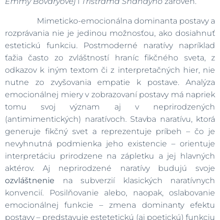
Emmy Bovaryovej
i
Tristrama Shandyho
zároveň.
Mimeticko-emocionálna dominanta postavy a
rozprávania nie je jedinou možnosťou, ako dosiahnuť
estetickú funkciu. Postmoderné naratívy napríklad
ťažia často zo zvláštností hraníc fikčného sveta, z
odkazov k iným textom či z interpretačných hier, nie
nutne zo zvyšovania empatie k postave. Analýza
emocionálnej miery v zobrazovaní postavy má napriek
tomu svoj význam aj v neprirodzených
(antimimentických) naratívoch. Stavba naratívu, ktorá
generuje fikčný svet a reprezentuje príbeh – čo je
nevyhnutná podmienka jeho existencie – orientuje
interpretáciu prirodzene na zápletku a jej hlavných
aktérov. Aj neprirodzené naratívy budujú svoje
ozvláštnenie
na subverzií klasických naratívnych
konvencií. Posilňovanie alebo, naopak, oslabovanie
emocionálnej funkcie – zmena dominanty efektu
postavy – predstavuje estetetickú (aj poetickú) funkciu