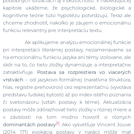
podobných situáciách aj v skutočnosti. V nasledujúcej
kapitole ukážeme, že psychologické, biologické a
kognitívne teórie túto hypotézu potvrdzujú. Teraz ale
chceme zhodnotiť, nakoľko je záujem o emocionálnu
funkciu relevantný pre interpretáciu textu.
Ak aplikujeme analýzu emocionálnej funkcie
pri interpretácii literárnej postavy, nezameriavame sa
na emocionálnu funkciu jazyka ani témy izolovane, ale
skôr na to, čo tieto zložky dynamizuje a interpretačne
zatraktívňuje.
Postava sa rozprestiera vo viacerých
vrstvách
– od jazykovo-formálnej (naratívna štruktúra,
hlas, registre prehovorov) cez reprezentačnú (vyvoláva
predstavu ľudskej bytosti) až po index istého poznania
či svetonázoru (vzťah postavy k téme). Aktualizácia
postavy môže zdôrazňovať tieto zložky v rôznej miere a
v závislosti na tom možno hovoriť o rôznych
[1]
dominantách postavy
. Ako vysvetľuje Vincent Jouve
(2014: 171) evokácia postavy v narácii môže mať