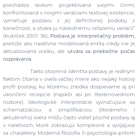
prechádza textom projektovaná svojimi činmi,
konfrontovaná s novými variáciami textovej existencie,
vymaňuje postavu z jej definitívnej podoby, z
konečnosti, a otvára ju následnému reťazeniu variácií”
(Kubíček 2001: 36).
Postava je interpretačný problém
,
pretože ako naratívne modelovaná entita nikdy nie je
aktualizovaná vcelku, ale
utvára sa priebežne počas
rozprávania
.
Takto otvorená identita postavy je reálnym
faktom čítania v oveľa väčšej miere ako nejaký hotový
profil postavy, ku ktorému zriedka dospievame aj pri
ukončení recepcie (najskôr asi pri literárnovednom
rozbore). Ideologické interpretácie vyznačujúce sa
schematizáciou a simplifikáciou (literárneho i
aktuálneho) sveta môžu často vidieť ploché postavy aj
v naratívoch, ktoré zobrazujú komplexné a vyvíjajúce
sa charaktery. Moderná filozofia či psychológia pritom