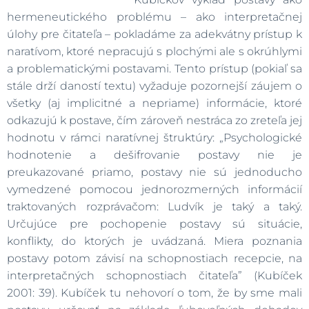
hermeneutického problému – ako interpretačnej
úlohy pre čitateľa – pokladáme za adekvátny prístup k
naratívom, ktoré nepracujú s plochými ale s okrúhlymi
a problematickými postavami. Tento prístup (pokiaľ sa
stále drží daností textu) vyžaduje pozornejší záujem o
všetky (aj implicitné a nepriame) informácie, ktoré
odkazujú k postave, čím zároveň nestráca zo zreteľa jej
hodnotu v rámci naratívnej štruktúry: „Psychologické
hodnotenie a dešifrovanie postavy nie je
preukazované priamo, postavy nie sú jednoducho
vymedzené pomocou jednorozmerných informácií
traktovaných rozprávačom: Ludvík je taký a taký.
Určujúce pre pochopenie postavy sú situácie,
konflikty, do ktorých je uvádzaná. Miera poznania
postavy potom závisí na schopnostiach recepcie, na
interpretačných schopnostiach čitateľa” (Kubíček
2001: 39). Kubíček tu nehovorí o tom, že by sme mali