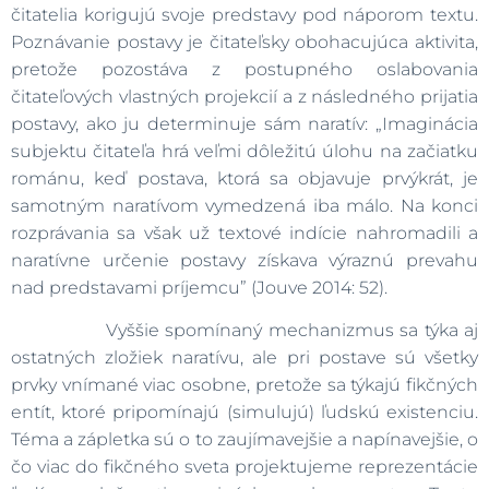
čitatelia korigujú svoje predstavy pod náporom textu.
Poznávanie postavy je čitateľsky obohacujúca aktivita,
pretože pozostáva z postupného oslabovania
čitateľových vlastných projekcií a z následného prijatia
postavy, ako ju determinuje sám naratív: „Imaginácia
subjektu čitateľa hrá veľmi dôležitú úlohu na začiatku
románu, keď postava, ktorá sa objavuje prvýkrát, je
samotným naratívom vymedzená iba málo. Na konci
rozprávania sa však už textové indície nahromadili a
naratívne určenie postavy získava výraznú prevahu
nad predstavami príjemcu” (Jouve 2014: 52).
Vyššie spomínaný mechanizmus sa týka aj
ostatných zložiek naratívu, ale pri postave sú všetky
prvky vnímané viac osobne, pretože sa týkajú fikčných
entít, ktoré pripomínajú (simulujú) ľudskú existenciu.
Téma a zápletka sú o to zaujímavejšie a napínavejšie, o
čo viac do fikčného sveta projektujeme reprezentácie