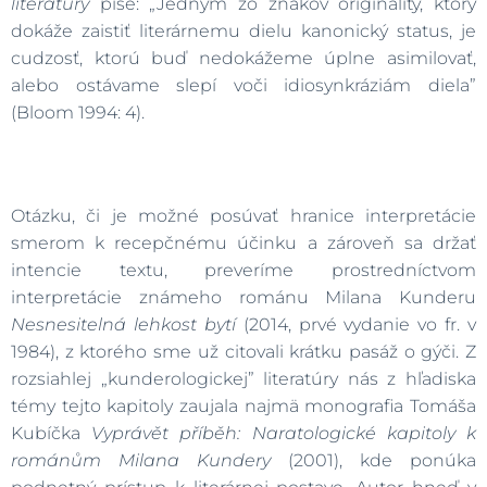
literatúry
píše: „Jedným zo znakov originality, ktorý
dokáže zaistiť literárnemu dielu kanonický status, je
cudzosť, ktorú buď nedokážeme úplne asimilovať,
alebo ostávame slepí voči idiosynkráziám diela”
(Bloom 1994: 4).
Otázku, či je možné posúvať hranice interpretácie
smerom k recepčnému účinku a zároveň sa držať
intencie textu, preveríme prostredníctvom
interpretácie známeho románu Milana Kunderu
Nesnesitelná lehkost bytí
(2014, prvé vydanie vo fr. v
1984), z ktorého sme už citovali krátku pasáž o gýči. Z
rozsiahlej „kunderologickej” literatúry nás z hľadiska
témy tejto kapitoly zaujala najmä monografia Tomáša
Kubíčka
Vyprávět příběh: Naratologické kapitoly k
románům Milana Kundery
(2001), kde ponúka