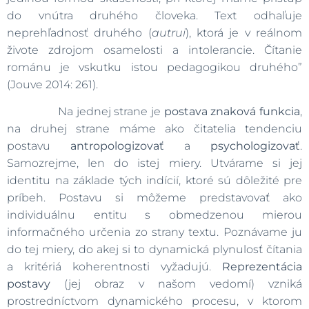
do vnútra druhého človeka. Text odhaľuje
neprehľadnosť druhého (
autrui
), ktorá je v reálnom
živote zdrojom osamelosti a intolerancie. Čítanie
románu je vskutku istou pedagogikou druhého”
(Jouve 2014: 261).
Na jednej strane je
postava znaková funkcia
,
na druhej strane máme ako čitatelia tendenciu
postavu
antropologizovať
a
psychologizovať
.
Samozrejme, len do istej miery. Utvárame si jej
identitu na základe tých indícií, ktoré sú dôležité pre
príbeh. Postavu si môžeme predstavovať ako
individuálnu entitu s obmedzenou mierou
informačného určenia zo strany textu. Poznávame ju
do tej miery, do akej si to dynamická plynulosť čítania
a kritériá koherentnosti vyžadujú.
Reprezentácia
postavy
(jej obraz v našom vedomí) vzniká
prostredníctvom dynamického procesu, v ktorom