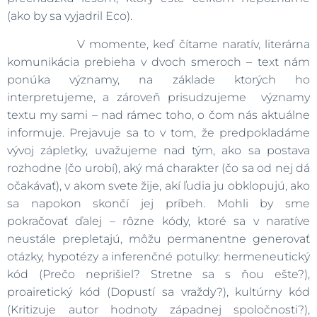
(ako by sa vyjadril Eco).
V momente, keď čítame naratív, literárna
komunikácia prebieha v dvoch smeroch – text nám
ponúka významy, na základe ktorých ho
interpretujeme, a zároveň prisudzujeme významy
textu my sami – nad rámec toho, o čom nás aktuálne
informuje. Prejavuje sa to v tom, že predpokladáme
vývoj zápletky, uvažujeme nad tým, ako sa postava
rozhodne (čo urobí), aký má charakter (čo sa od nej dá
očakávať), v akom svete žije, akí ľudia ju obklopujú, ako
sa napokon skončí jej príbeh. Mohli by sme
pokračovať ďalej – rôzne kódy, ktoré sa v naratíve
neustále prepletajú, môžu permanentne generovať
otázky, hypotézy a inferenčné potulky: hermeneutický
kód (Prečo neprišiel? Stretne sa s ňou ešte?),
proairetický kód (Dopustí sa vraždy?), kultúrny kód
(Kritizuje autor hodnoty západnej spoločnosti?),