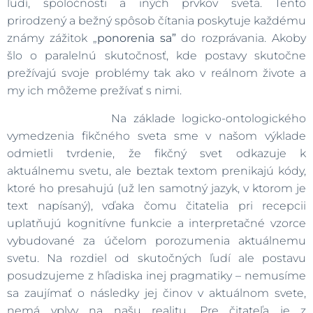
ľudí, spoločnosti a iných prvkov sveta. Tento
prirodzený a bežný spôsob čítania poskytuje každému
známy zážitok „
ponorenia sa”
do rozprávania. Akoby
šlo o paralelnú skutočnosť, kde postavy skutočne
prežívajú svoje problémy tak ako v reálnom živote a
my ich môžeme prežívať s nimi.
Na základe logicko-ontologického
vymedzenia fikčného sveta sme v našom výklade
odmietli tvrdenie, že fikčný svet odkazuje k
aktuálnemu svetu, ale beztak textom prenikajú kódy,
ktoré ho presahujú (už len samotný jazyk, v ktorom je
text napísaný), vďaka čomu čitatelia pri recepcii
uplatňujú kognitívne funkcie a interpretačné vzorce
vybudované za účelom porozumenia aktuálnemu
svetu. Na rozdiel od skutočných ľudí ale postavu
posudzujeme z hľadiska inej pragmatiky – nemusíme
sa zaujímať o následky jej činov v aktuálnom svete,
nemá vplyv na našu realitu. Pre čitateľa je z