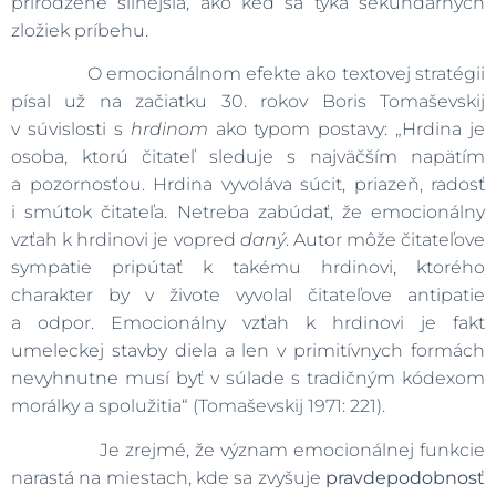
prirodzene silnejšia, ako keď sa týka sekundárnych
zložiek príbehu.
O emocionálnom efekte ako textovej stratégii
písal už na začiatku 30. rokov Boris Tomaševskij
v súvislosti s
hrdinom
ako typom postavy: „Hrdina je
osoba, ktorú čitateľ sleduje s najväčším napätím
a pozornosťou. Hrdina vyvoláva súcit, priazeň, radosť
i smútok čitateľa. Netreba zabúdať, že emocionálny
vzťah k hrdinovi je vopred
daný
. Autor môže čitateľove
sympatie pripútať k takému hrdinovi, ktorého
charakter by v živote vyvolal čitateľove antipatie
a odpor. Emocionálny vzťah k hrdinovi je fakt
umeleckej stavby diela a len v primitívnych formách
nevyhnutne musí byť v súlade s tradičným kódexom
morálky a spolužitia“ (Tomaševskij 1971: 221).
Je zrejmé, že význam emocionálnej funkcie
narastá na miestach, kde sa zvyšuje
pravdepodobnosť