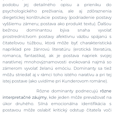
podobu jej detailného opisu a prieniku do
psychologického prežívania, ale aj zdôraznenia
diegetickej konštrukcie postavy (podriadenie postavy
vyššiemu zámeru; postava ako produkt textu). Ďalšou
bežnou dominantou býva snaha vyvolať
prostredníctvom postavy afektívnu väzbu spájanú s
čitateľovou túžbou, ktorá môže byť charakteristická
napríklad pre žánrovú literatúru (erotická literatúra,
romanca, fantastika), ak je postava napriek svojej
naratívnej mnohovýznamovosti evokovaná najmä so
zámerom vyvolať želanú emóciu. Dominanty sa tiež
môžu striedať aj v rámci toho istého naratívu a pri tej
istej postave (ako uvidíme pri Kunderovom románe).
Rôzne dominanty podnecujú
rôzne
interpretačné záujmy
, kde jeden môže prevažovať na
úkor druhého. Silná emocionálna identifikácia s
postavou môže oslabiť kritický odstup čitateľa voči