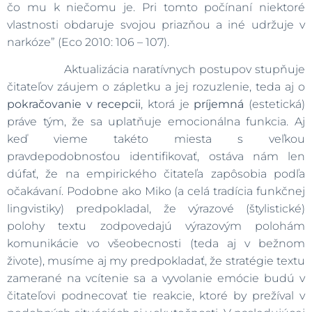
čo mu k niečomu je. Pri tomto počínaní niektoré
vlastnosti obdaruje svojou priazňou a iné udržuje v
narkóze” (Eco 2010: 106 – 107).
Aktualizácia naratívnych postupov stupňuje
čitateľov záujem o zápletku a jej rozuzlenie, teda aj o
pokračovanie v recepcii
, ktorá je
príjemná
(estetická)
práve tým, že sa uplatňuje emocionálna funkcia. Aj
keď vieme takéto miesta s veľkou
pravdepodobnosťou identifikovať, ostáva nám len
dúfať, že na empirického čitateľa zapôsobia podľa
očakávaní. Podobne ako Miko (a celá tradícia funkčnej
lingvistiky) predpokladal, že výrazové (štylistické)
polohy textu zodpovedajú výrazovým polohám
komunikácie vo všeobecnosti (teda aj v bežnom
živote), musíme aj my predpokladať, že stratégie textu
zamerané na vcítenie sa a vyvolanie emócie budú v
čitateľovi podnecovať tie reakcie, ktoré by prežíval v