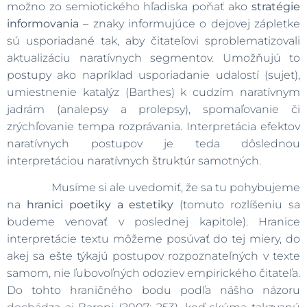
možno zo semiotického hľadiska poňať ako
stratégie
informovania
– znaky informujúce o dejovej zápletke
sú usporiadané tak, aby čitateľovi sproblematizovali
aktualizáciu naratívnych segmentov. Umožňujú to
postupy ako napríklad usporiadanie udalostí (sujet),
umiestnenie katalýz (Barthes) k cudzím naratívnym
jadrám (analepsy a prolepsy), spomaľovanie či
zrýchľovanie tempa rozprávania. Interpretácia efektov
naratívnych postupov je teda dôslednou
interpretáciou naratívnych štruktúr samotných.
Musíme si ale uvedomiť, že sa tu pohybujeme
na
hranici poetiky a estetiky
(tomuto rozlíšeniu sa
budeme venovať v poslednej kapitole). Hranice
interpretácie textu môžeme posúvať do tej miery, do
akej sa ešte týkajú postupov rozpoznateľných v texte
samom, nie ľubovoľných odoziev empirického čitateľa.
Do tohto hraničného bodu podľa nášho názoru