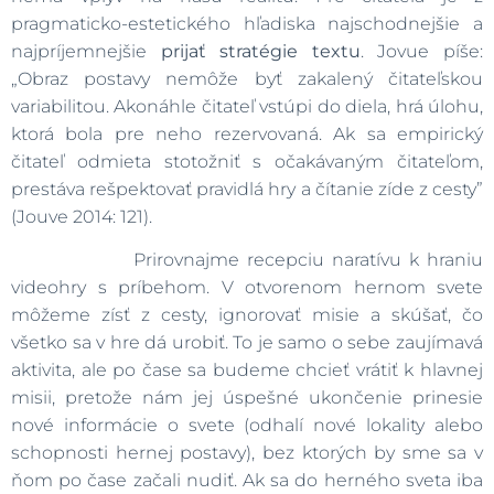
pragmaticko-estetického hľadiska najschodnejšie a
najpríjemnejšie
prijať stratégie textu
. Jovue píše:
„Obraz postavy nemôže byť zakalený čitateľskou
variabilitou. Akonáhle čitateľ vstúpi do diela, hrá úlohu,
ktorá bola pre neho rezervovaná. Ak sa empirický
čitateľ odmieta stotožniť s očakávaným čitateľom,
prestáva rešpektovať pravidlá hry a čítanie zíde z cesty”
(Jouve 2014: 121).
Prirovnajme recepciu naratívu k hraniu
videohry s príbehom. V otvorenom hernom svete
môžeme zísť z cesty, ignorovať misie a skúšať, čo
všetko sa v hre dá urobiť. To je samo o sebe zaujímavá
aktivita, ale po čase sa budeme chcieť vrátiť k hlavnej
misii, pretože nám jej úspešné ukončenie prinesie
nové informácie o svete (odhalí nové lokality alebo
schopnosti hernej postavy), bez ktorých by sme sa v
ňom po čase začali nudiť. Ak sa do herného sveta iba