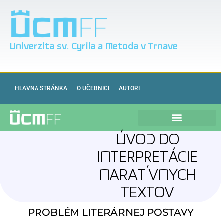
Univerzita sv. Cyrila a Metoda v Trnave
HLAVNÁ STRÁNKA
O UČEBNICI
AUTORI
ÚVOD DO
INTERPRETÁCIE
NARATÍVNYCH
TEXTOV
PROBLÉM LITERÁRNEJ POSTAVY