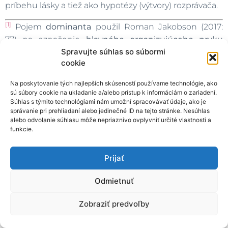
príbehu lásky a tiež ako hypotézy (výtvory) rozprávača.
[1]
Pojem
dominanta
použil Roman Jakobson (2017:
77) na označenie
hlavného
organizujúceho prvku
Spravujte súhlas so súbormi
textovej štruktúry
. Ruský formalista skúmal
cookie
dominantu najmä v lingvistickej rovine ako napríklad
typ verša v básni, ale môže sa týkať aj komplexnejších
Na poskytovanie tých najlepších skúseností používame technológie, ako
vzťahov ako striedanie dominanty formy a obsahu v
sú súbory cookie na ukladanie a/alebo prístup k informáciám o zariadení.
Súhlas s týmito technológiami nám umožní spracovávať údaje, ako je
umeleckých hnutiach a smeroch. Pojem dominanta
správanie pri prehliadaní alebo jedinečné ID na tejto stránke. Nesúhlas
použil tiež Brian McHale (2001: 6), keď rozlíšil
alebo odvolanie súhlasu môže nepriaznivo ovplyvniť určité vlastnosti a
modernistickú a postmodernistickú fikciu na základe
funkcie.
prechodu dominanty od epistemologickej k
ontologickej problematike (pre modernistický text je
Prijať
charakteristická orientácia textu na problém poznania
a vyjadrenia sveta, problém vyjadrenia vnútorného
Odmietnuť
prežívania a subjektívneho vnímania skutočnosti; pre
Zobraziť predvoľby
postmodernistický text je to zas problematizácia
určenia hraníc fikčného sveta, prieniky