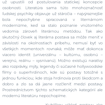
už upustili od postulovania statickej koncepcie
osobnosti. Literatúra sama túto mnohoznačnosť
ľudskej psychiky objavuje už stáročia – najvýraznejšie
bola nepochybne spracovaná v liternárnom
modernizme, keď sa stalo poznanie vnútorného
vedomia zároveň literárnou metódou. Tak ako
skutočný človek aj literárna postava sa môže meniť v
závislosti na okolnostiach príbehu, nemusí byť vo
všetkých momentoch rovnaká; môže mať dokonca
viacero identít (univerzálnu – kultúrnu, osobnú –
verejnú, reálnu – vysnívanú). Možno existujú naratívy
ako rozprávky, mýty, legendy či súčasné hollywoodske
filmy o superhrdinoch, kde sú postavy totožné s
jednou funkciou; kde stoja hrdinovia proti škodcom a
dobro a zlo sa dá jasne rozčleniť medzi postavy.
Prostredníctvom týchto schematických kategórií ale
modernú literatúru nepochopíme.
Kubíčkov výklad postavy ako