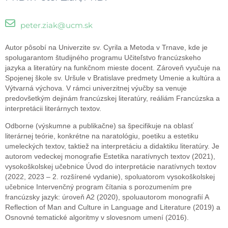
peter.ziak@ucm.sk
Autor pôsobí na Univerzite sv. Cyrila a Metoda v Trnave, kde je
spolugarantom študijného programu Učiteľstvo francúzskeho
jazyka a literatúry na funkčnom mieste docent. Zároveň vyučuje na
Spojenej škole sv. Uršule v Bratislave predmety Umenie a kultúra a
Výtvarná výchova. V rámci univerzitnej výučby sa venuje
predovšetkým dejinám francúzskej literatúry, reáliám Francúzska a
interpretácii literárnych textov.
Odborne (výskumne a publikačne) sa špecifikuje na oblasť
literárnej teórie, konkrétne na naratológiu, poetiku a estetiku
umeleckých textov, taktiež na interpretáciu a didaktiku literatúry. Je
autorom vedeckej monografie Estetika naratívnych textov (2021),
vysokoškolskej učebnice Úvod do interpretácie naratívnych textov
(2022, 2023 – 2. rozšírené vydanie), spoluatorom vysokoškolskej
učebnice Intervenčný program čítania s porozumením pre
francúzsky jazyk: úroveň A2 (2020), spoluautorom monografií A
Reflection of Man and Culture in Language and Literature (2019) a
Osnovné tematické algoritmy v slovesnom umení (2016).