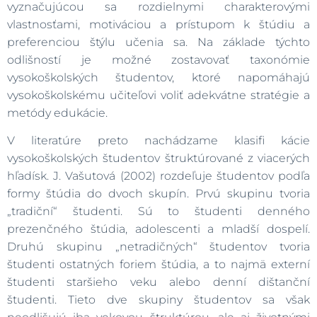
vyznačujúcou sa rozdielnymi charakterovými
vlastnosťami, motiváciou a prístupom k štúdiu a
preferenciou štýlu učenia sa. Na základe týchto
odlišností je možné zostavovať taxonómie
vysokoškolských študentov, ktoré napomáhajú
vysokoškolskému učiteľovi voliť adekvátne stratégie a
metódy edukácie.
V literatúre preto nachádzame klasifi kácie
vysokoškolských študentov štruktúrované z viacerých
hľadísk. J. Vašutová (2002) rozdeľuje študentov podľa
formy štúdia do dvoch skupín. Prvú skupinu tvoria
„tradiční“ študenti. Sú to študenti denného
prezenčného štúdia, adolescenti a mladší dospelí.
Druhú skupinu „netradičných“ študentov tvoria
študenti ostatných foriem štúdia, a to najmä externí
študenti staršieho veku alebo denní dištanční
študenti. Tieto dve skupiny študentov sa však