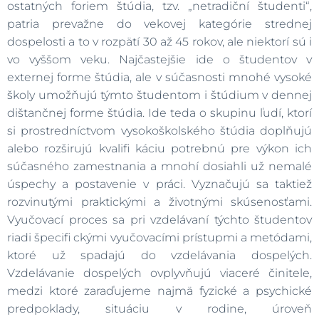
ostatných foriem štúdia, tzv. „netradiční študenti“,
patria prevažne do vekovej kategórie strednej
dospelosti a to v rozpätí 30 až 45 rokov, ale niektorí sú i
vo vyššom veku. Najčastejšie ide o študentov v
externej forme štúdia, ale v súčasnosti mnohé vysoké
školy umožňujú týmto študentom i štúdium v dennej
dištančnej forme štúdia. Ide teda o skupinu ľudí, ktorí
si prostredníctvom vysokoškolského štúdia doplňujú
alebo rozširujú kvalifi káciu potrebnú pre výkon ich
súčasného zamestnania a mnohí dosiahli už nemalé
úspechy a postavenie v práci. Vyznačujú sa taktiež
rozvinutými praktickými a životnými skúsenosťami.
Vyučovací proces sa pri vzdelávaní týchto študentov
riadi špecifi ckými vyučovacími prístupmi a metódami,
ktoré už spadajú do vzdelávania dospelých.
Vzdelávanie dospelých ovplyvňujú viaceré činitele,
medzi ktoré zaraďujeme najmä fyzické a psychické
predpoklady, situáciu v rodine, úroveň