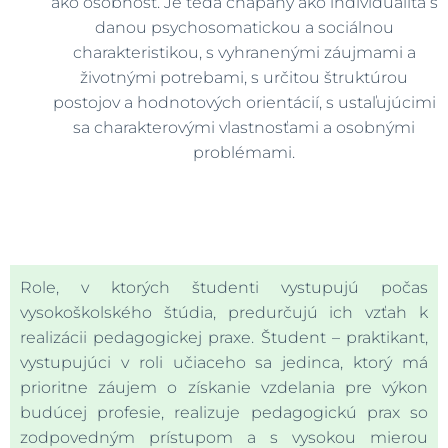
ako osobnosť. Je teda chápaný ako individualita s
danou psychosomatickou a sociálnou
charakteristikou, s vyhranenými záujmami a
životnými potrebami, s určitou štruktúrou
postojov a hodnotových orientácií, s ustaľujúcimi
sa charakterovými vlastnosťami a osobnými
problémami.
Role, v ktorých študenti vystupujú počas
vysokoškolského štúdia, predurčujú ich vzťah k
realizácii pedagogickej praxe. Študent – praktikant,
vystupujúci v roli učiaceho sa jedinca, ktorý má
prioritne záujem o získanie vzdelania pre výkon
budúcej profesie, realizuje pedagogickú prax so
zodpovedným prístupom a s vysokou mierou