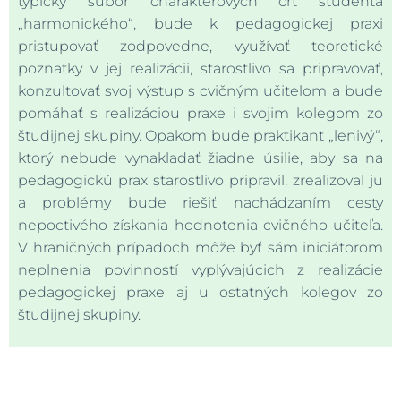
typický súbor charakterových čŕt študenta
„harmonického“, bude k pedagogickej praxi
pristupovať zodpovedne, využívať teoretické
poznatky v jej realizácii, starostlivo sa pripravovať,
konzultovať svoj výstup s cvičným učiteľom a bude
pomáhať s realizáciou praxe i svojim kolegom zo
študijnej skupiny. Opakom bude praktikant „lenivý“,
ktorý nebude vynakladať žiadne úsilie, aby sa na
pedagogickú prax starostlivo pripravil, zrealizoval ju
a problémy bude riešiť nachádzaním cesty
nepoctivého získania hodnotenia cvičného učiteľa.
V hraničných prípadoch môže byť sám iniciátorom
neplnenia povinností vyplývajúcich z realizácie
pedagogickej praxe aj u ostatných kolegov zo
študijnej skupiny.