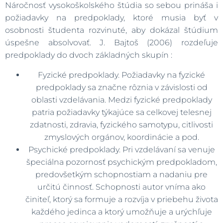
Náročnosť vysokoškolského štúdia so sebou prináša i
požiadavky na predpoklady, ktoré musia byť v
osobnosti študenta rozvinuté, aby dokázal štúdium
úspešne absolvovať. J. Bajtoš (2006) rozdeľuje
predpoklady do dvoch základných skupín :
Fyzické predpoklady. Požiadavky na fyzické
predpoklady sa značne rôznia v závislosti od
oblasti vzdelávania. Medzi fyzické predpoklady
patria požiadavky týkajúce sa celkovej telesnej
zdatnosti, zdravia, fyzického samotypu, citlivosti
zmyslových orgánov, koordinácie a pod.
Psychické predpoklady. Pri vzdelávaní sa venuje
špeciálna pozornosť psychickým predpokladom,
predovšetkým schopnostiam a nadaniu pre
určitú činnosť. Schopnosti autor vníma ako
činiteľ, ktorý sa formuje a rozvíja v priebehu života
každého jedinca a ktorý umožňuje a urýchľuje