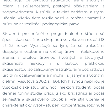
neodlišujú iba vekovou štruktúrou, ale aj životnými
rolami a skúsenosťami, postojmi, očakávaniami a
zodpovednosťou k štúdiu a taktiež bariérami a štýlmi
učenia. Všetky tieto rozdielnosti je možné vnímať i v
prístupe a v realizácii pedagogickej praxe.
Študenti prezenčného pregraduálneho štúdia sú
špecifickou sociálnou skupinou vo vekovom rozpätí 18
až 25 rokov. Vyznačujú sa tým, že sú „mladšími
dospelými osobami na určitej úrovni intelektového
zrenia, s určitou úrovňou životných a študijných
skúseností, niekedy i s krátkou praktickou
skúsenosťou, so zafixovanými štruktúrami poznatkov, s
určitými očakávaniami a mnohí i s jasnými životnými
cieľmi“ (Vašutová, 2002, s. 160). Ich hlavnou náplňou je
vysokoškolské štúdium, hoci niektorí študenti počas
dennej formy štúdia pracujú ako brigádnici aj počas
semestra a skúškového obdobia. Pre štýl učenia je
charakteristický vysoký stupeň koncentrácie, rozvinuté