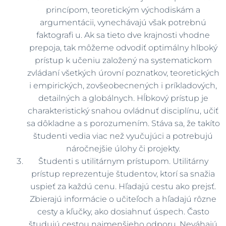
princípom, teoretickým východiskám a
argumentácii, vynechávajú však potrebnú
faktografi u. Ak sa tieto dve krajnosti vhodne
prepoja, tak môžeme odvodiť optimálny hlboký
prístup k učeniu založený na systematickom
zvládaní všetkých úrovní poznatkov, teoretických
i empirických, zovšeobecnených i príkladových,
detailných a globálnych. Hĺbkový prístup je
charakteristický snahou ovládnuť disciplínu, učiť
sa dôkladne a s porozumením. Stáva sa, že takíto
študenti vedia viac než vyučujúci a potrebujú
náročnejšie úlohy či projekty.
Študenti s utilitárnym prístupom. Utilitárny
prístup reprezentuje študentov, ktorí sa snažia
uspieť za každú cenu. Hľadajú cestu ako prejsť.
Zbierajú informácie o učiteľoch a hľadajú rôzne
cesty a kľučky, ako dosiahnuť úspech. Často
študujú cestou najmenšieho odporu. Neváhajú