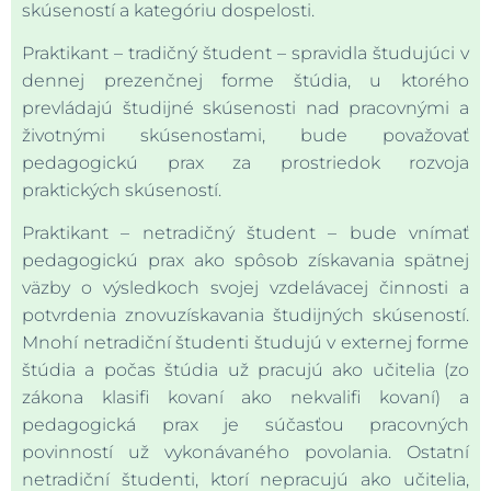
skúseností a kategóriu dospelosti.
Praktikant – tradičný študent – spravidla študujúci v
dennej prezenčnej forme štúdia, u ktorého
prevládajú študijné skúsenosti nad pracovnými a
životnými skúsenosťami, bude považovať
pedagogickú prax za prostriedok rozvoja
praktických skúseností.
Praktikant – netradičný študent – bude vnímať
pedagogickú prax ako spôsob získavania spätnej
väzby o výsledkoch svojej vzdelávacej činnosti a
potvrdenia znovuzískavania študijných skúseností.
Mnohí netradiční študenti študujú v externej forme
štúdia a počas štúdia už pracujú ako učitelia (zo
zákona klasifi kovaní ako nekvalifi kovaní) a
pedagogická prax je súčasťou pracovných
povinností už vykonávaného povolania. Ostatní
netradiční študenti, ktorí nepracujú ako učitelia,