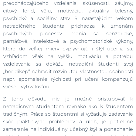
predchádzajúceho vzdelania, skúsenosti, záujmy,
citový fond, vôľu, motiváciu, aktuálny telesný,
psychický a sociálny stav. S narastajúcim vekom
netradičného študenta prichádza k zmenám
psychických procesov, menia sa senzorické,
pamäťové, intelektové a psychomotorické výkony,
ktoré do veľkej miery ovplyvňujú i štýl učenia sa.
Vzhľadom však na vyššiu motiváciu a potrebu
vzdelávania sa dokážu netradiční študenti svoj
„hendikep“ nahradiť rozvinutou vlastnosťou osobnosti
napr. spomalenie rýchlosti pri učení kompenzujú
väčšou vytrvalosťou.
Z toho dôvodu nie je možné pristupovať k
netradičným študentom rovnako ako k študentom
tradičným. Práca so študentmi si vyžaduje zadávanie
skôr praktických problémov a úloh, je potrebné
zameranie na individuálny učebný štýl a ponechanie