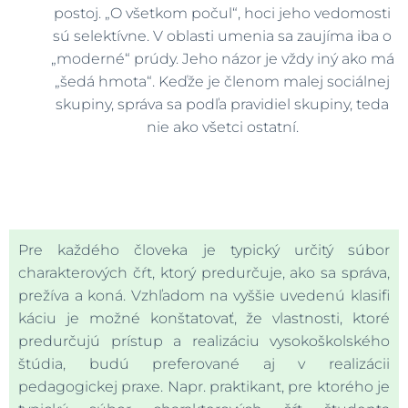
postoj. „O všetkom počul“, hoci jeho vedomosti
sú selektívne. V oblasti umenia sa zaujíma iba o
„moderné“ prúdy. Jeho názor je vždy iný ako má
„šedá hmota“. Keďže je členom malej sociálnej
skupiny, správa sa podľa pravidiel skupiny, teda
nie ako všetci ostatní.
Pre každého človeka je typický určitý súbor
charakterových čŕt, ktorý predurčuje, ako sa správa,
prežíva a koná. Vzhľadom na vyššie uvedenú klasifi
káciu je možné konštatovať, že vlastnosti, ktoré
predurčujú prístup a realizáciu vysokoškolského
štúdia, budú preferované aj v realizácii
pedagogickej praxe. Napr. praktikant, pre ktorého je