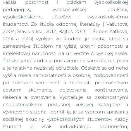
väčšia pozornosť i otázkam vysokoškolskej
pedagogiky, vysokoškolskej edukácii,
vysokoškolskému učiteľovi i vysokoškolskému
študentovi. Zo štúdia odbornej literatúry ( Vašutová,
2004, Slavík a kol., 2012, Bajtoš, 2013, T. Šeben Zaťková,
2014 a ďalší) vyplýva, že študent je osoba, ktorá sa
zamestnáva štúdiom na vyššej úrovni odbornosti a
intelektovej náročnosti na univerzite či vysokej škole.
Ťažisko jeho štúdia je postavené na samostatnej práci
a je relatívne nezávislý od učiteľa. Očakáva sa od neho
vyššia miera samostatnosti a osobnej zodpovednosti
pri získavaní vedomostí a zručností, predovšetkým
cestami skúmania, objavovania, konštruovania,
riešenia a overovania. Vyznačuje sa osobnostnými
charakteristikami príslušnej vekovej kategórie a
vývinového stupňa. Identifi kuje sa vzorcom správania
sociálnej skupiny vysokoškolských študentov. Každý
študent je však individuálnou osobnosťou,