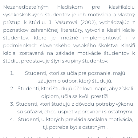
Nezanedbateľným hľadiskom pre klasifikáciu
vysokoškolských študentov je ich motivácia a vlastný
prístup k štúdiu. J. Vašutová (2002), vychádzajúc z
poznatkov zahraničnej literatúry, vytvorila klasifi kácie
študentov, ktoré je možné implementovať i v
podmienkach slovenského vysokého školstva. Klasifi
kácia, zostavená na základe motivácie študentov k
štúdiu, predstavuje štyri skupiny študentov:
Študenti, ktorí sa učia pre poznanie, majú
záujem o odbor, ktorý študujú.
Študenti, ktorí študujú účelovo, napr., aby získali
diplom, učia sa kvôli prestíži.
Študenti, ktorí študujú z dôvodu potreby výkonu,
sú súťaživí, chcú uspieť v porovnaní s ostatnými.
Študenti, u ktorých prevláda sociálna motivácia,
t.j. potreba byť s ostatnými.