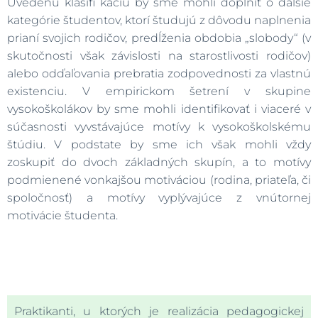
Uvedenú klasifi káciu by sme mohli doplniť o ďalšie
kategórie študentov, ktorí študujú z dôvodu naplnenia
prianí svojich rodičov, predĺženia obdobia „slobody“ (v
skutočnosti však závislosti na starostlivosti rodičov)
alebo odďaľovania prebratia zodpovednosti za vlastnú
existenciu. V empirickom šetrení v skupine
vysokoškolákov by sme mohli identifikovať i viaceré v
súčasnosti vyvstávajúce motívy k vysokoškolskému
štúdiu. V podstate by sme ich však mohli vždy
zoskupiť do dvoch základných skupín, a to motívy
podmienené vonkajšou motiváciou (rodina, priateľa, či
spoločnosť) a motívy vyplývajúce z vnútornej
motivácie študenta.
Praktikanti, u ktorých je realizácia pedagogickej