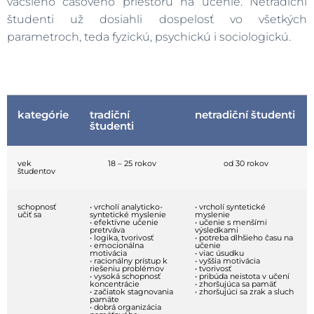
väčšieho časového priestoru na učenie. Netradiční
študenti už dosiahli dospelosť vo všetkých
parametroch, teda fyzickú, psychickú i sociologickú.
kategórie
tradiční
netradiční študenti
študenti
vek
18 – 25 rokov
od 30 rokov
študentov
schopnosť
• vrcholí analyticko-
• vrcholí syntetické
učiť sa
syntetické myslenie
myslenie
• efektívne učenie
• učenie s menšími
pretrváva
výsledkami
• logika, tvorivosť
• potreba dlhšieho času na
• emocionálna
učenie
motivácia
• viac úsudku
• racionálny prístup k
• vyššia motivácia
riešeniu problémov
• tvorivosť
• vysoká schopnosť
• pribúda neistota v učení
koncentrácie
• zhoršujúca sa pamäť
• začiatok stagnovania
• zhoršujúci sa zrak a sluch
pamäte
• dobrá organizácia