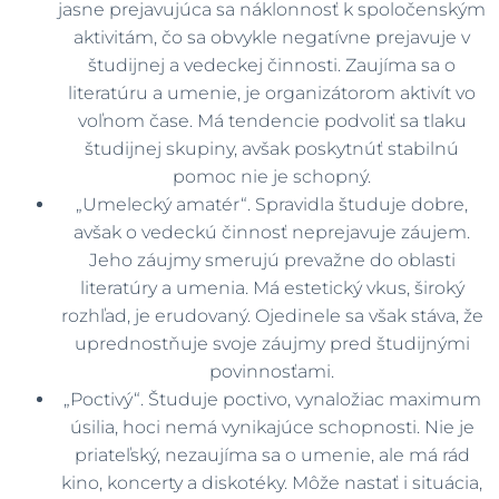
jasne prejavujúca sa náklonnosť k spoločenským
aktivitám, čo sa obvykle negatívne prejavuje v
študijnej a vedeckej činnosti. Zaujíma sa o
literatúru a umenie, je organizátorom aktivít vo
voľnom čase. Má tendencie podvoliť sa tlaku
študijnej skupiny, avšak poskytnúť stabilnú
pomoc nie je schopný.
„Umelecký amatér“. Spravidla študuje dobre,
avšak o vedeckú činnosť neprejavuje záujem.
Jeho záujmy smerujú prevažne do oblasti
literatúry a umenia. Má estetický vkus, široký
rozhľad, je erudovaný. Ojedinele sa však stáva, že
uprednostňuje svoje záujmy pred študijnými
povinnosťami.
„Poctivý“. Študuje poctivo, vynaložiac maximum
úsilia, hoci nemá vynikajúce schopnosti. Nie je
priateľský, nezaujíma sa o umenie, ale má rád
kino, koncerty a diskotéky. Môže nastať i situácia,