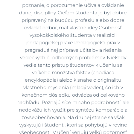
poznanie, o porozumenie učiva a ovládanie
danej disciplíny. Cieľom študenta je byť dobre
pripravený na budúcu profesiu alebo dobre
ovládať odbor, mať vlastné idey Osobnosť
vysokoškolského študenta v realizácii
pedagogickej praxe Pedagogická prax v
pregraduálnej príprave učiteľov a riešenia
vedeckých či odborných problémov. Niekedy
vedie tento prístup študentov k učeniu sa
veľkého množstva faktov (chodiaca
encyklopédia) alebo k snahe o originalitu
vlastného myslenia (mladý vedec), čo ich v
konečnom dôsledku odvádza od celkového
nadhľadu. Poznajú síce mnoho podrobností, ale
nedokážu ich využiť pre syntézu komparácie a
zovšeobecňovania. Na druhej strane sa však
vyskytujú i študenti, ktorí sa pohybujú v rovine
všeobecnosti. V učení venujú veľkú pozornosť