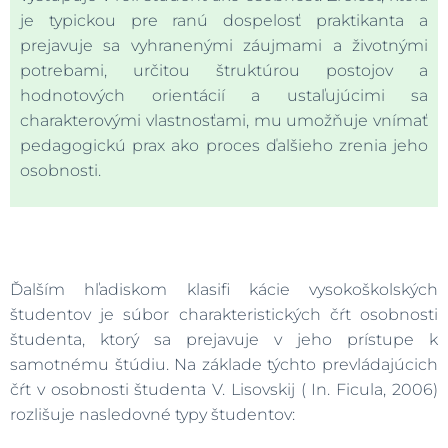
je typickou pre ranú dospelosť praktikanta a
prejavuje sa vyhranenými záujmami a životnými
potrebami, určitou štruktúrou postojov a
hodnotových orientácií a ustaľujúcimi sa
charakterovými vlastnosťami, mu umožňuje vnímať
pedagogickú prax ako proces ďalšieho zrenia jeho
osobnosti.
Ďalším hľadiskom klasifi kácie vysokoškolských
študentov je súbor charakteristických čŕt osobnosti
študenta, ktorý sa prejavuje v jeho prístupe k
samotnému štúdiu. Na základe týchto prevládajúcich
čŕt v osobnosti študenta V. Lisovskij ( In. Ficula, 2006)
rozlišuje nasledovné typy študentov: