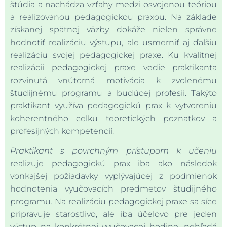
štúdia a nachádza vzťahy medzi osvojenou teóriou
a realizovanou pedagogickou praxou. Na základe
získanej spätnej väzby dokáže nielen správne
hodnotiť realizáciu výstupu, ale usmerniť aj ďalšiu
realizáciu svojej pedagogickej praxe. Ku kvalitnej
realizácii pedagogickej praxe vedie praktikanta
rozvinutá vnútorná motivácia k zvolenému
študijnému programu a budúcej profesii. Takýto
praktikant využíva pedagogickú prax k vytvoreniu
koherentného celku teoretických poznatkov a
profesijných kompetencií.
Praktikant s povrchným prístupom k učeniu
realizuje pedagogickú prax iba ako následok
vonkajšej požiadavky vyplývajúcej z podmienok
hodnotenia vyučovacích predmetov študijného
programu. Na realizáciu pedagogickej praxe sa síce
pripravuje starostlivo, ale iba účelovo pre jeden
výstup na konkrétnej vyučovacej hodine, nehľadá