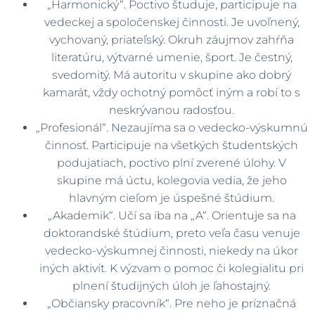
„Harmonický“. Poctivo študuje, participuje na
vedeckej a spoločenskej činnosti. Je uvoľnený,
vychovaný, priateľský. Okruh záujmov zahŕňa
literatúru, výtvarné umenie, šport. Je čestný,
svedomitý. Má autoritu v skupine ako dobrý
kamarát, vždy ochotný pomôcť iným a robí to s
neskrývanou radosťou.
„Profesionál“. Nezaujíma sa o vedecko-výskumnú
činnosť. Participuje na všetkých študentských
podujatiach, poctivo plní zverené úlohy. V
skupine má úctu, kolegovia vedia, že jeho
hlavným cieľom je úspešné štúdium.
„Akademik“. Učí sa iba na „A“. Orientuje sa na
doktorandské štúdium, preto veľa času venuje
vedecko-výskumnej činnosti, niekedy na úkor
iných aktivít. K výzvam o pomoc či kolegialitu pri
plnení študijných úloh je ľahostajný.
„Občiansky pracovník“. Pre neho je príznačná