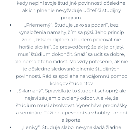
kedy neplní svoje študijné povinnosti dôsledne,
ak ich plnenie nevyžaduje učiteľ či študijný
program.
„Priemerný“. Študuje „ako sa podarí“, bez
vynaloženia námahy, čím sa pýši. Jeho princíp
znie: „získam diplom a budem pracovať nie
horšie ako iní“. Je presvedčený, že ak je prijatý,
musí štúdium dokončiť. Snaží sa učiť sa dobre,
ale nemá z toho radosť. Má vždy potešenie, ak nie
je dôsledne sledované plnenie študijných
povinností. Rád sa spolieha na vzájomnú pomoc
kolegov študentov.
„Sklamaný“. Spravidla je to študent schopný, ale
nejaví záujem o zvolený odbor. Ale vie, že
štúdium musí absolvovať. Vynecháva prednášky
a semináre. Túži po upevnení sa v hobby, umení
a športe.
„Lenivý“. Študuje slabo, nevynakladá žiadne