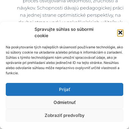
proces osvojovania vedomostí, zručností a
návykov. Schopnosti dávajú pedagogickej práci
na jednej strane optimistické perspektívy, na
druhej strane vedú vysokoškolských učiteľov k
Spravujte súhlas so súbormi
tomu, aby v maximálnej miere zabezpečili
cookie
zodpovedajúce podmienky pre činnosti, v
ktorých sa schopnosti študenta môžu formovať a
Na poskytovanie tých najlepších skúseností používame technológie, ako
rozvíjať. Ak by sme psychické predpoklady
sú súbory cookie na ukladanie a/alebo prístup k informáciám o zariadení.
Súhlas s týmito technológiami nám umožní spracovávať údaje, ako je
vyhodnocovali detailnejšie, dôležitú úlohu
správanie pri prehliadaní alebo jedinečné ID na tejto stránke. Nesúhlas
zohrávajú aj inteligenčné charakteristiky
alebo odvolanie súhlasu môže nepriaznivo ovplyvniť určité vlastnosti a
študentov ako subjektov vzdelávania, ktoré
funkcie.
hovoria o mentálnej vybavenosti jedinca nielen
pre abstraktné myslenie, ale aj pre tvorivé výkony
Prijať
v najrôznejších oblastiach.
Napriek splneniu stanovených predpokladov študent
Odmietnuť
nemusí byť úspešný vo vysokoškolskom štúdiu.
Zobraziť predvoľby
Vysokoškolské štúdium je ovplyvňované viacerými
faktormi, ktoré môžu buď pozitívne, alebo negatívne