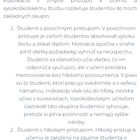
Klasifikácia v zmysle prístupu k učeniu a
vysokoškolskému štúdiu rozdeľuje študentov do troch
základných skupín:
Študenti s povrchným prístupom. V povrchnom
prístupe je cieľom študentov absolvovať vysokú
školu a získať diplom. Motivácia spočíva v snahe
plniť všetky požiadavky, vyhnúť sa neúspechu.
Študenti sa starostlivo učia všetko, čo im
odporúča vyučujúci, ale v učení prevláda
memorovanie bez hlbšieho porozumenia. V praxi
sú to študenti, ktorí pracujú svedomite a s veľkou
námahou, málokedy však idú do hĺbky, nevidia
učivo v súvislostiach. Vysokoškolským učiteľom
častokrát táto skupina študentov vyhovuje,
pretože si plnia povinnosti a nemajú vyššie
nároky.
Študenti s hlbokým prístupom. Hlboký prístup k
učeniu je založený na záujme študenta o