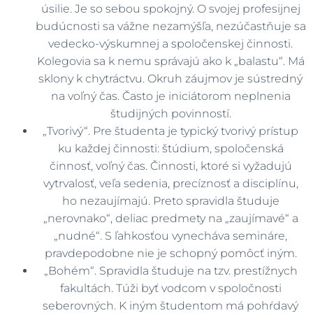
úsilie. Je so sebou spokojný. O svojej profesijnej
budúcnosti sa vážne nezamýšľa, nezúčastňuje sa
vedecko-výskumnej a spoločenskej činnosti.
Kolegovia sa k nemu správajú ako k „balastu“. Má
sklony k chytráctvu. Okruh záujmov je sústredný
na voľný čas. Často je iniciátorom neplnenia
študijných povinností.
„Tvorivý“. Pre študenta je typický tvorivý prístup
ku každej činnosti: štúdium, spoločenská
činnosť, voľný čas. Činnosti, ktoré si vyžadujú
vytrvalosť, veľa sedenia, precíznosť a disciplínu,
ho nezaujímajú. Preto spravidla študuje
„nerovnako“, deliac predmety na „zaujímavé“ a
„nudné“. S ľahkosťou vynecháva semináre,
pravdepodobne nie je schopný pomôcť iným.
„Bohém“. Spravidla študuje na tzv. prestížnych
fakultách. Túži byť vodcom v spoločnosti
seberovných. K iným študentom má pohŕdavý