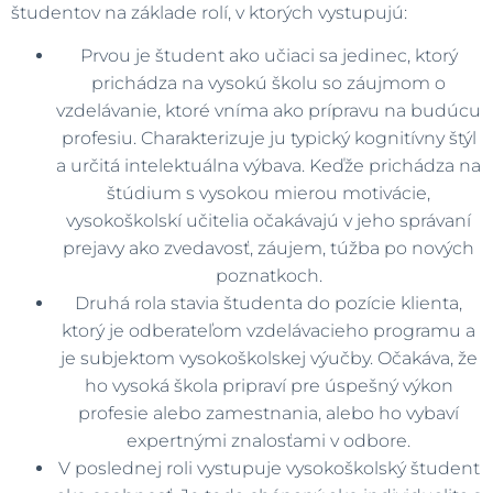
študentov na základe rolí, v ktorých vystupujú:
Prvou je študent ako učiaci sa jedinec, ktorý
prichádza na vysokú školu so záujmom o
vzdelávanie, ktoré vníma ako prípravu na budúcu
profesiu. Charakterizuje ju typický kognitívny štýl
a určitá intelektuálna výbava. Keďže prichádza na
štúdium s vysokou mierou motivácie,
vysokoškolskí učitelia očakávajú v jeho správaní
prejavy ako zvedavosť, záujem, túžba po nových
poznatkoch.
Druhá rola stavia študenta do pozície klienta,
ktorý je odberateľom vzdelávacieho programu a
je subjektom vysokoškolskej výučby. Očakáva, že
ho vysoká škola pripraví pre úspešný výkon
profesie alebo zamestnania, alebo ho vybaví
expertnými znalosťami v odbore.
V poslednej roli vystupuje vysokoškolský študent