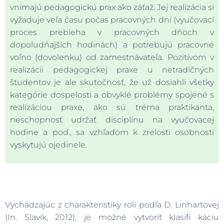
vnímajú pedagogickú prax ako záťaž. Jej realizácia si
vyžaduje veľa času počas pracovných dní (vyučovací
proces prebieha v pracovných dňoch v
dopoludňajších hodinách) a potrebujú pracovné
voľno (dovolenku) od zamestnávateľa. Pozitívom v
realizácii pedagogickej praxe u netradičných
študentov je ale skutočnosť, že už dosiahli všetky
kategórie dospelosti a obvyklé problémy spojené s
realizáciou praxe, ako sú tréma praktikanta,
neschopnosť udržať disciplínu na vyučovacej
hodine a pod., sa vzhľadom k zrelosti osobnosti
vyskytujú ojedinele.
Vychádzajúc z charakteristiky rolí podľa D. Linhartovej
(In. Slavík, 2012), je možné vytvoriť klasifi káciu