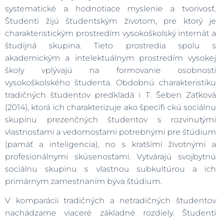
systematické a hodnotiace myslenie a tvorivosť.
Študenti žijú študentským životom, pre ktorý je
charakteristickým prostredím vysokoškolský internát a
študijná skupina. Tieto prostredia spolu s
akademickým a intelektuálnym prostredím vysokej
školy vplývajú na formovanie osobnosti
vysokoškolského študenta. Obdobnú charakteristiku
tradičných študentov predkladá i T. Šeben Zaťková
(2014), ktorá ich charakterizuje ako špecifi ckú sociálnu
skupinu prezenčných študentov s rozvinutými
vlastnosťami a vedomosťami potrebnými pre štúdium
(pamäť a inteligencia), no s kratšími životnými a
profesionálnymi skúsenosťami. Vytvárajú svojbytnú
sociálnu skupinu s vlastnou subkultúrou a ich
primárnym zamestnaním býva štúdium.
V komparácii tradičných a netradičných študentov
nachádzame viaceré základné rozdiely. Študenti