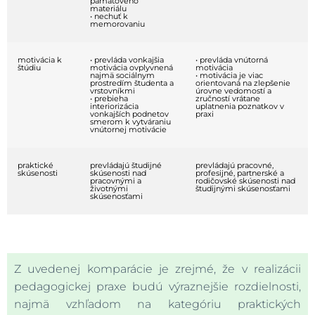
pamäťového
materiálu
• nechuť k
memorovaniu
motivácia k
• prevláda vonkajšia
• prevláda vnútorná
štúdiu
motivácia ovplyvnená
motivácia
najmä sociálnym
• motivácia je viac
prostredím študenta a
orientovaná na zlepšenie
vrstovníkmi
úrovne vedomostí a
• prebieha
zručností vrátane
interiorizácia
uplatnenia poznatkov v
vonkajších podnetov
praxi
smerom k vytváraniu
vnútornej motivácie
praktické
prevládajú študijné
prevládajú pracovné,
skúsenosti
skúsenosti nad
profesijné, partnerské a
pracovnými a
rodičovské skúsenosti nad
životnými
študijnými skúsenosťami
skúsenosťami
Z uvedenej komparácie je zrejmé, že v realizácii
pedagogickej praxe budú výraznejšie rozdielnosti,
najmä vzhľadom na kategóriu praktických