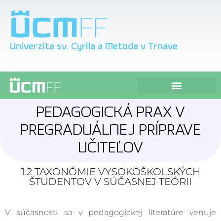
Univerzita sv. Cyrila a Metoda v Trnave
Faktory ovplyvňujúce osobnosť vysokoškolského študenta v realizácii pedagogickej praxe
PEDAGOGICKÁ PRAX V
PREGRADUÁLNEJ PRÍPRAVE
UČITEĽOV
1.2 TAXONÓMIE VYSOKOŠKOLSKÝCH
ŠTUDENTOV V SÚČASNEJ TEÓRII
V súčasnosti sa v pedagogickej literatúre venuje