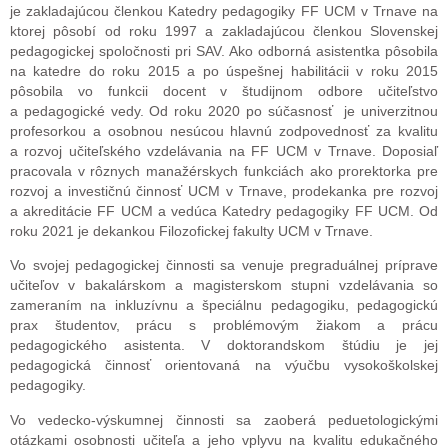
je zakladajúcou členkou Katedry pedagogiky FF UCM v Trnave na
ktorej pôsobí od roku 1997 a zakladajúcou členkou Slovenskej
pedagogickej spoločnosti pri SAV. Ako odborná asistentka pôsobila
na katedre do roku 2015 a po úspešnej habilitácii v roku 2015
pôsobila vo funkcii docent v študijnom odbore učiteľstvo
a pedagogické vedy. Od roku 2020 po súčasnosť je univerzitnou
profesorkou a osobnou nesúcou hlavnú zodpovednosť za kvalitu
a rozvoj učiteľského vzdelávania na FF UCM v Trnave. Doposiaľ
pracovala v rôznych manažérskych funkciách ako prorektorka pre
rozvoj a investičnú činnosť UCM v Trnave, prodekanka pre rozvoj
a akreditácie FF UCM a vedúca Katedry pedagogiky FF UCM. Od
roku 2021 je dekankou Filozofickej fakulty UCM v Trnave.
Vo svojej pedagogickej činnosti sa venuje pregraduálnej príprave
učiteľov v bakalárskom a magisterskom stupni vzdelávania so
zameraním na inkluzívnu a špeciálnu pedagogiku, pedagogickú
prax študentov, prácu s problémovým žiakom a prácu
pedagogického asistenta. V doktorandskom štúdiu je jej
pedagogická činnosť orientovaná na výučbu vysokoškolskej
pedagogiky.
Vo vedecko-výskumnej činnosti sa zaoberá peduetologickými
otázkami osobnosti učiteľa a jeho vplyvu na kvalitu edukačného