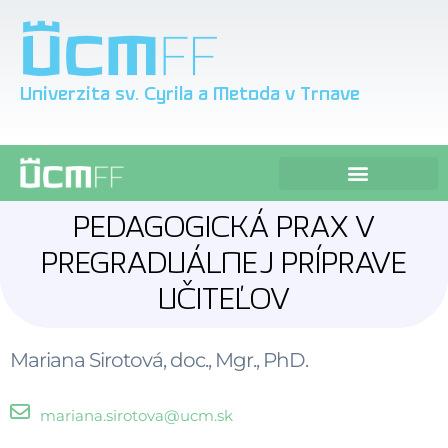
Univerzita sv. Cyrila a Metoda v Trnave
Faktory ovplyvňujúce osobnosť vysokoškolského študenta v realizácii pedagogickej praxe
PEDAGOGICKÁ PRAX V
PREGRADUÁLNEJ PRÍPRAVE
UČITEĽOV
Mariana Sirotová, doc., Mgr., PhD.
mariana.sirotova@ucm.sk