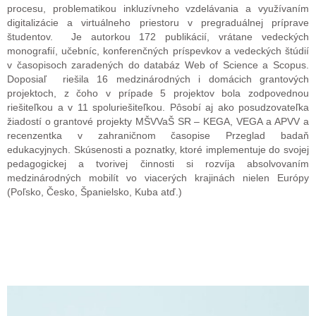
procesu, problematikou inkluzívneho vzdelávania a využívaním
digitalizácie a virtuálneho priestoru v pregraduálnej príprave
študentov. Je autorkou 172 publikácií, vrátane vedeckých
monografií, učebníc, konferenčných príspevkov a vedeckých štúdií
v časopisoch zaradených do databáz Web of Science a Scopus.
Doposiaľ riešila 16 medzinárodných i domácich grantových
projektoch, z čoho v prípade 5 projektov bola zodpovednou
riešiteľkou a v 11 spoluriešiteľkou. Pôsobí aj ako posudzovateľka
žiadostí o grantové projekty MŠVVaŠ SR – KEGA, VEGA a APVV a
recenzentka v zahraničnom časopise Przeglad badaň
edukacyjnych. Skúsenosti a poznatky, ktoré implementuje do svojej
pedagogickej a tvorivej činnosti si rozvíja absolvovaním
medzinárodných mobilít vo viacerých krajinách nielen Európy
(Poľsko, Česko, Španielsko, Kuba atď.)