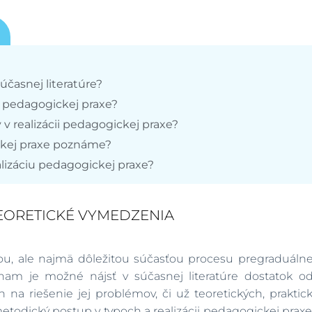
účasnej literatúre?
le pedagogickej praxe?
v realizácii pedagogickej praxe?
ckej praxe poznáme?
alizáciu pedagogickej praxe?
TEORETICKÉ VYMEDZENIA
u, ale najmä dôležitou súčasťou procesu pregraduálnej 
znam je možné nájsť v súčasnej literatúre dostatok o
a riešenie jej problémov, či už teoretických, praktický
odický postup v typoch a realizácii pedagogickej praxe v