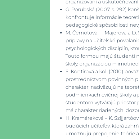
organizovaní a uskutočňovan
G. Porubská (2007, s. 292) kon
konfrontuje informácie teore
pedagogické spôsobilosti nev
M. Černotová, T. Majerová a 
prípravy na učiteľské povolan
psychologických disciplín, kt
Touto formou majú študenti mož
školy, organizáciou mimotried
S. Kontírová a kol. (2010) pov
prostredníctvom povinných pr
charakter, nadväzujú na teor
podmienkach cvičnej školy a 
študentom vytvárajú priestor p
má charakter riadených, dozo
H. Kramáreková – K. Szíjjártó
budúcich učiteľov, ktorá zahŕ
umožňujú prepojenie teórie a