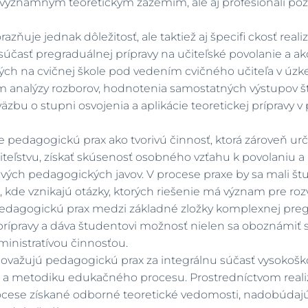
s významným teoretickým zázemím, ale aj profesionáli pozn
dôrazňuje jednak dôležitosť, ale taktiež aj špecifi ckosť r
účasť pregraduálnej prípravy na učiteľské povolanie a a
aných na cvičnej škole pod vedením cvičného učiteľa v ú
om analýzy rozborov, hodnotenia samostatných výstupov 
äzbu o stupni osvojenia a aplikácie teoretickej príprav
uje pedagogickú prax ako tvorivú činnosť, ktorá zároveň u
čiteľstvu, získať skúsenosť osobného vzťahu k povolaniu a 
ivých pedagogických javov. V procese praxe by sa mali štu
, kde vznikajú otázky, ktorých riešenie má význam pre ro
edagogickú prax medzi základné zložky komplexnej pregrad
 prípravy a dáva študentovi možnosť nielen sa oboznámiť s
inistratívou činnosťou.
 považujú pedagogickú prax za integrálnu súčasť vysokoško
u a metodiku edukačného procesu. Prostredníctvom reali
cese získané odborné teoretické vedomosti, nadobúdajú z