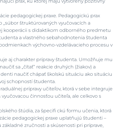
ajúci prax, ku ktorej majú vytvorený pozitívny
ealizácie pedagogickej praxe. Pedagogickú prax
ko „súbor štruktúrovaných vyučovacích a
zkej kooperácii s didaktikom odborného predmetu
študenta a vlastného sebahodnotenia študenta
y v podmienkach výchovno-vzdelávacieho procesu v
rčuje aj charakter prípravy študenta. Umožňuje mu
naučiť sa „čítať“ reakcie druhých (žiakov) a
denti naučiť chápať školskú situáciu ako situáciu
zvoj schopností študenta.
uálnej prípravy učiteľov, ktorá v sebe integruje
 vyučovacou činnosťou učiteľa, ale celkovo s
lského štúdia, za špecifi ckú formu učenia, ktorá
zácie pedagogickej praxe uplatňujú študenti –
ákladné zručnosti a skúsenosti pri príprave,