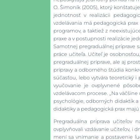
O. Šimoník (2005), ktorý konštatuje
jednotnosť v realizácii pedagogi
vzdelávania má pedagogická prax n
programov, a taktiež z neexistujú
praxe a v postupnosti realizácie je
Samotnej pregraduálnej príprave s
práce učiteľa. Učiteľ je osobnosťou
pregraduálnej príprave, ale aj pr
prípravy a odborného štúdia konk
súčasťou, lebo vytvára teoretický i 
vyučovanie je ovplyvnené pôsob
vzdelávacom procese. „Na väčšine 
psychológie, odborných didaktík a
didaktiky a pedagogická prax maj
Pregraduálna príprava učiteľov 
ovplyvňovali vzdávanie učiteľov, i 
mení sa vnímanie a postavenie ľuds