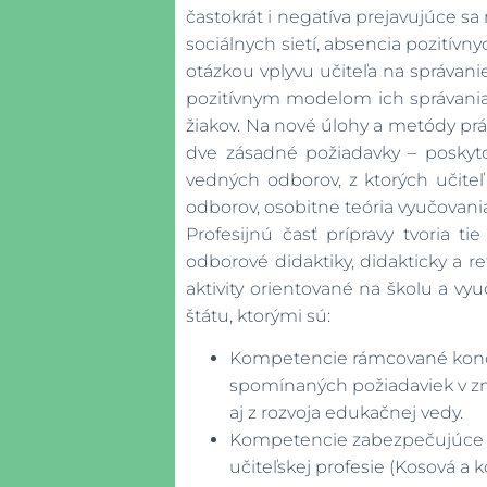
častokrát i negatíva prejavujúce s
sociálnych sietí, absencia pozitív
otázkou vplyvu učiteľa na správanie
pozitívnym modelom ich správania
žiakov. Na nové úlohy a metódy prá
dve zásadné požiadavky – poskytov
vedných odborov, z ktorých učiteľ
odborov, osobitne teória vyučovani
Profesijnú časť prípravy tvoria t
odborové didaktiky, didakticky a r
aktivity orientované na školu a vy
štátu, ktorými sú:
Kompetencie rámcované konce
spomínaných požiadaviek v zmys
aj z rozvoja edukačnej vedy.
Kompetencie zabezpečujúce uči
učiteľskej profesie (Kosová a kol