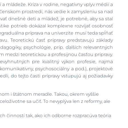
a mládeže. Kríza v rodine, negatívny vplyv médií a
ločenskom prostredí, nás vedie k zamysleniu sa nad
ávať dnešné deti a mládež, je potrebné, aby sa stal
ike potrieb dokázal komplexne rozvíjať osobnosť
egraduálna príprava na univerzite musí teda spĺňať
vu. Teoretickú časť prípravy predstavujú základy
dagogiky, psychológie, príp. ďalších relevantných
m medzi teoretickou a profesijnou časťou prípravy.
 nevyhnutných pre kvalitný výkon profesie, najmä
(komunikatívny, psychosociálny a pod.), projektové
li, do tejto časti prípravy vstupujú aj požiadavky
om i štátnom meradle. Takou, okrem vyššie
eloživotne sa učiť. To nevyplýva len z reformy, ale
h činností tak, ako ich odborne rozpracúva teória