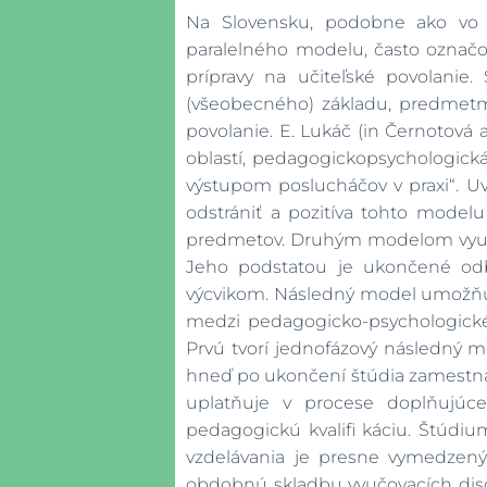
Na Slovensku, podobne ako vo vi
paralelného modelu, často označo
prípravy na učiteľské povolanie
(všeobecného) základu, predmetmi
povolanie. E. Lukáč (in Černotová a
oblastí, pedagogickopsychologic
výstupom poslucháčov v praxi“. 
odstrániť a pozitíva tohto model
predmetov. Druhým modelom využív
Jeho podstatou je ukončené odb
výcvikom. Následný model umožňuje
medzi pedagogicko-psychologické
Prvú tvorí jednofázový následný m
hneď po ukončení štúdia zamestnať 
uplatňuje v procese doplňujúce
pedagogickú kvalifi káciu. Štúdiu
vzdelávania je presne vymedzený 
obdobnú skladbu vyučovacích disci