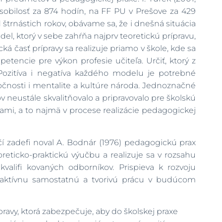
sobilosť za 874 hodín, na FF PU v Prešove za 429
 štrnástich rokov, obávame sa, že i dnešná situácia
el, ktorý v sebe zahŕňa najprv teoretickú prípravu,
ká časť prípravy sa realizuje priamo v škole, kde sa
etencie pre výkon profesie učiteľa. Určiť, ktorý z
Pozitíva i negatíva každého modelu je potrebné
čnosti i mentalite a kultúre národa. Jednoznačné
 neustále skvalitňovalo a pripravovalo pre školskú
ami, a to najmä v procese realizácie pedagogickej
í zadefi noval A. Bodnár (1976) pedagogickú prax
eticko-praktickú výučbu a realizuje sa v rozsahu
ifi kovaných odborníkov. Prispieva k rozvoju
e aktívnu samostatnú a tvorivú prácu v budúcom
ravy, ktorá zabezpečuje, aby do školskej praxe