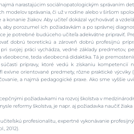
a najmä narastajúcim sociálnopatologickým správaním detí 
nych modelov správania, či už v rodine alebo v širšom spo
 a konanie žiakov. Aby učiteľ dokázal vychovávať a vzdel
, aby porozumel ich požiadavkám a po správnej diagnost
ce je potrebné budúceho učiteľa adekvátne pripraviť. Pr
ať dobrú teoretickú a zároveň dobrú profesijnú prípra
 pri svojej práci vychádza, vedné základy predmetov, pe
a všeobecne, teda všeobecná didaktika. Tá je premostení
ie súčasti prípravy, ktoré vedú k získaniu kompetencií
efl exívne orientované predmety, rôzne praktické výcviky 
učovanie, a najmä pedagogické praxe. Ako sme vyššie uvied
pčnými požiadavkami na rozvoj školstva v medzinárodn
le reformy školstva, je napr. aj požiadavka naučiť žiaka c
teľskú profesionalitu, expertné vykonávanie profesijnýc
., 2012).