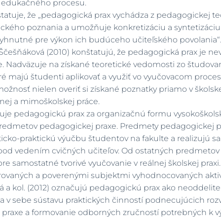
í edukačného procesu.
štatuje, že „pedagogická prax vychádza z pedagogickej teór
tického poznania a umožňuje konkretizáciu a syntetizác
yhnutné pre výkon ich budúceho učiteľského povolania“
D. Ščešňáková (2010) konštatujú, že pedagogická prax je
ie. Nadväzuje na získané teoretické vedomosti zo študo
oré majú študenti aplikovať a využiť vo vyučovacom proce
nosť nielen overiť si získané poznatky priamo v školskej
nej a mimoškolskej práce.
ažuje pedagogickú prax za organizačnú formu vysokoškolske
edmetov pedagogickej praxe. Predmety pedagogickej pra
eticko-praktickú výučbu študentov na fakulte a realizuj
pod vedením cvičných učiteľov. Od ostatných predmetov v
re samostatné tvorivé vyučovanie v reálnej školskej praxi
rovaných a poverenými subjektmi vyhodnocovaných aktiv
ová a kol. (2012) označujú pedagogickú prax ako neoddeli
ňa v sebe sústavu praktických činností podnecujúcich roz
 praxe a formovanie odborných zručností potrebných k v