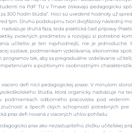
e študenti na PdF TU v Trnave získavajú pedagogickú spô
a za 300 hodín štúdia“. Hoci sú uvedené hodnoty už spred
pred tým. Druhú podskupinu tvorí dvojfázový následný mod
nadväzuje druhá fáza, teda praktická časť prípravy. Praktic
aktiky zvolených predmetov a rozvíjajú si potrebné komp
ia učiteľov je ten najvhodnejší, nie je jednoduché. 
vacej sústave, podmienkam vzdelávania, ekonomike spolo
h programov tak, aby sa pregraduálne vzdelávanie učiteľov
kompetenciami a pozitívnymi osobnostnými charakteristik
viacero defi nícií pedagogickej praxe. V minulom storoč
okoškolského štúdia, ktorá organicky nadväzuje na teor
odmienkach odborného pracoviska pod vedením kval
 zručností a špecifi ckých schopností potrebných pr
cká prax defi novaná z viacerých uhlov pohľadu:
edagogickú prax ako nezastupiteľnú zložku učiteľskej príp