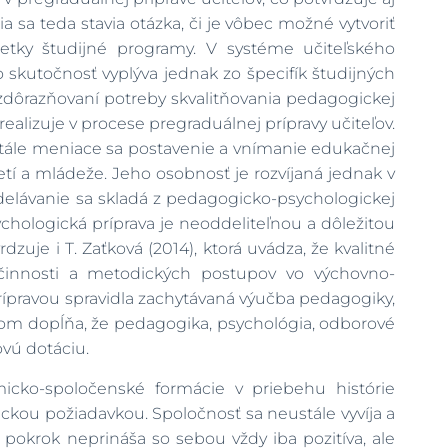
a sa teda stavia otázka, či je vôbec možné vytvoriť
šetky študijné programy. V systéme učiteľského
 skutočnosť vyplýva jednak zo špecifík študijných
 zdôrazňovaní potreby skvalitňovania pedagogickej
ealizuje v procese pregraduálnej prípravy učiteľov.
stále meniace sa postavenie a vnímanie edukačnej
detí a mládeže. Jeho osobnosť je rozvíjaná jednak v
zdelávanie sa skladá z pedagogicko-psychologickej
ologická príprava je neoddeliteľnou a dôležitou
dzuje i T. Zaťková (2014), ktorá uvádza, že kvalitné
 činnosti a metodických postupov vo výchovno-
ípravou spravidla zachytávaná výučba pedagogiky,
ičom dopĺňa, že pedagogika, psychológia, odborové
vú dotáciu.
icko-spoločenské formácie v priebehu histórie
tickou požiadavkou. Spoločnosť sa neustále vyvíja a
 pokrok neprináša so sebou vždy iba pozitíva, ale