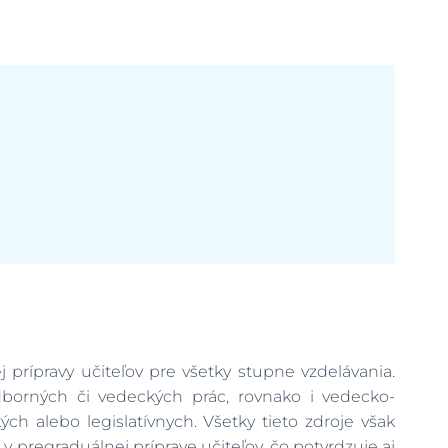
prípravy učiteľov pre všetky stupne vzdelávania.
dborných či vedeckých prác, rovnako i vedecko-
ch alebo legislatívnych. Všetky tieto zdroje však
 pregraduálnej príprave učiteľov, čo potvrdzuje aj