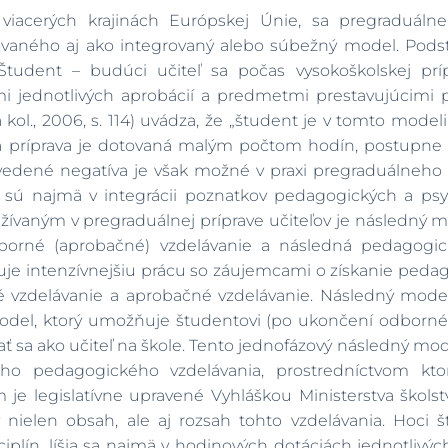
acerých krajinách Európskej Únie, sa pregraduálne v
vaného aj ako integrovaný alebo súbežný model. Podst
. Študent – budúci učiteľ sa počas vysokoškolskej p
 jednotlivých aprobácií a predmetmi prestavujúcimi p
 kol., 2006, s. 114) uvádza, že „študent je v tomto model
ká príprava je dotovaná malým počtom hodín, postupne
Uvedené negatíva je však možné v praxi pregraduálneh
u sú najmä v integrácii poznatkov pedagogických a ps
aným v pregraduálnej príprave učiteľov je následný mo
orné (aprobačné) vzdelávanie a následná pedagogick
 intenzívnejšiu prácu so záujemcami o získanie pedagogi
 vzdelávanie a aprobačné vzdelávanie. Následný model
odel, ktorý umožňuje študentovi (po ukončení odborného
sa ako učiteľ na škole. Tento jednofázový následný mode
ho pedagogického vzdelávania, prostredníctvom ktor
m je legislatívne upravené Vyhláškou Ministerstva škols
nielen obsah, ale aj rozsah tohto vzdelávania. Hoci 
plín, líšia sa najmä v hodinových dotáciách jednotlivýc