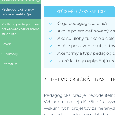
Taxonómie
Pedagogická prax –
Osobnosť
KĽÚČOVÉ OTÁZKY KAPITOLY
vysokoškolských
vysokoškolského učiteľa
teória a realita
študentov v súčasnej
a jeho vzťah k študentom
teórii
Čo je pedagogická prax?
Portfólio pedagogickej
Pedagogická prax –
teoretické vymedzenia
praxe vysokoškolského
Ako je pojem definovaný v s
Osobnosť
študenta
vysokoškolského
Aké sú úlohy, funkcie a cie
Cieľ, funkcie a úlohy
študenta v súčasnej
pedagogickej praxe
Záver
právnej legislatíve
Aké je postavenie subjektov 
Subjekty a prostredie
Aké formy a typy pedagogi
Summary
pedagogickej praxe
Ktoré faktory ovplyvňujú re
Literatúra
Typy a realizácia
pedagogickej praxe
3.1 PEDAGOGICKÁ PRAX – 
Faktory ovplyvňujúce
realizáciu pedagogickej
praxe
Pedagogická prax je neoddeliteľno
Vzhľadom na jej dôležitosť a vý
výskumných projektov zameraných n
neposkytujú jednotný pohľad na met