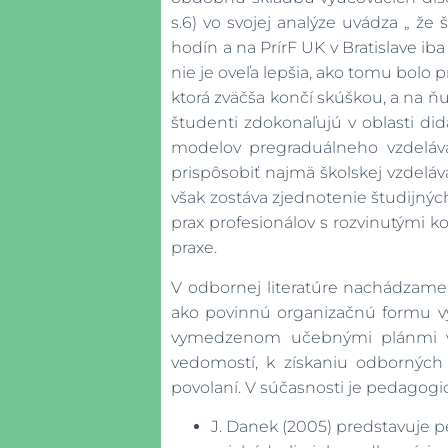
s.6) vo svojej analýze uvádza „ ž
hodín a na PrírF UK v Bratislave ib
nie je oveľa lepšia, ako tomu bolo 
ktorá zväčša končí skúškou, a na ňu 
študenti zdokonaľujú v oblasti did
modelov pregraduálneho vzdelávan
prispôsobiť najmä školskej vzdelá
však zostáva zjednotenie študijnýc
prax profesionálov s rozvinutými 
praxe.
V odbornej literatúre nachádzame 
ako povinnú organizačnú formu vys
vymedzenom učebnými plánmi v p
vedomostí, k získaniu odborných
povolaní. V súčasnosti je pedagogi
J. Danek (2005) predstavuje p