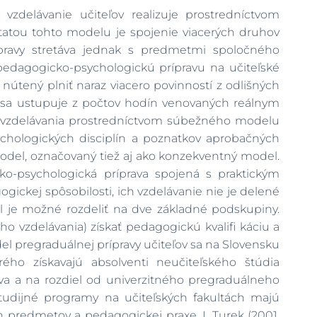
zdelávanie učiteľov realizuje prostredníctvom
atou tohto modelu je spojenie viacerých druhov
rípravy stretáva jednak s predmetmi spoločného
edagogicko-psychologickú prípravu na učiteľské
i nútený plniť naraz viacero povinností z odlišných
 sa ustupuje z počtov hodín venovaných reálnym
o vzdelávania prostredníctvom súbežného modelu
ychologických disciplín a poznatkov aprobačných
del, označovaný tiež aj ako konzekventný model.
o-psychologická príprava spojená s praktickým
ckej spôsobilosti, ich vzdelávanie nie je delené
 je možné rozdeliť na dve základné podskupiny.
 vzdelávania) získať pedagogickú kvalifi káciu a
l pregraduálnej prípravy učiteľov sa na Slovensku
ého získavajú absolventi neučiteľského štúdia
tva a na rozdiel od univerzitného pregraduálneho
študijné programy na učiteľských fakultách majú
h predmetov a pedagogickej praxe. I. Turek (2001,