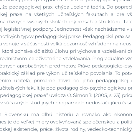
, že pedagogickej praxi chýba ucelená teória. Do popredi
ckej praxe na všetkých učiteľských fakultách a pre v
a rôznych vysokých školách iný rozsah a štruktúru. Táto
cej legislatívnej podpory. Jednotnosť však nachádzame v
dnotlivých typov pedagogickej praxe. Pedagogická prax sa r
a venuje v súčasnosti veľká pozornosť vzhľadom na neu
, ktorá zohráva dôležitú úlohu pri výchove a vzdelávaní 
ostredníctvom celoživotného vzdelávania. Pregraduálne v
rétnych aprobačných predmetov. Práve pedagogicko-psych
praktický základ pre výkon učiteľského povolania. To potvr
ením učiteľa, primárne závisí od jeho pedagogickej
učiteľských fakúlt je pod pedagogicko-psychologickou pr
 pedagogickej praxe“ uvádza O. Šimoník (2005, s. 23) pr
ú v súčasných študijných programoch nedostačujúcu časo
na Slovensku má dlhú históriu a rovnako ako ekonom
dnes je do veľkej miery ovplyvňovaná spoločenskou a poli
kej existencie, práce, života rodiny, vedecko-technický