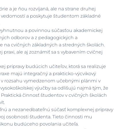
ie a je ňou rozvíjaná, ale na strane druhej
iu vedomostí a poskytuje študentom základné
.
 nevyhnutnou a povinnou súčasťou akademickej
vaných odborov a z pedagogických a
se na cvičných základných a stredných školách.
 praxi, ale aj zoznámiť sa s vybavením cvičnej
j prípravy budúcich učiteľov, ktorá sa realizuje
xe majú integračný a prakticko-výcvikový
ú sa v rozsahu vymedzenom učebnými plánmi v
ysokoškolskej výučby sa odlišujú najmä tým, že
. Praktická činnosť študentov v cvičných školách
ít.
teľnú a nezanedbateľnú súčasť komplexnej prípravy
voj osobnosti študenta. Tieto činnosti mu
ýkonu budúceho povolania učiteľa.