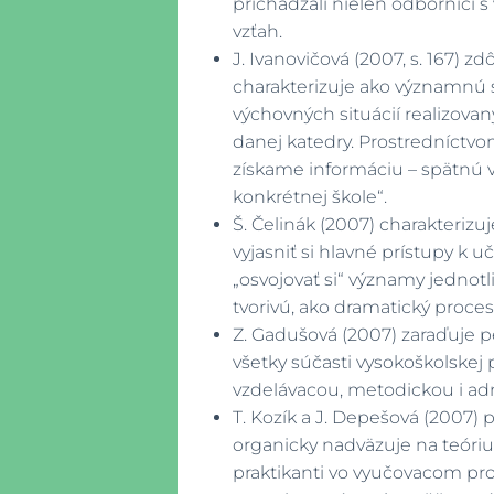
prichádzali nielen odborníci 
vzťah.
J. Ivanovičová (2007, s. 167) z
charakterizuje ako významnú s
výchovných situácií realizov
danej katedry. Prostredníctv
získame informáciu – spätnú v
konkrétnej škole“.
Š. Čelinák (2007) charakteriz
vyjasniť si hlavné prístupy k u
„osvojovať si“ významy jednotl
tvorivú, ako dramatický proces
Z. Gadušová (2007) zaraďuje p
všetky súčasti vysokoškolskej
vzdelávacou, metodickou i adm
T. Kozík a J. Depešová (2007)
organicky nadväzuje na teóri
praktikanti vo vyučovacom pro