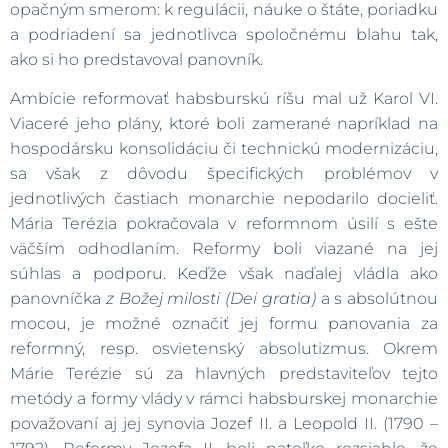
opačným smerom: k regulácii, náuke o štáte, poriadku
a podriadení sa jednotlivca spoločnému blahu tak,
ako si ho predstavoval panovník.
Ambície reformovať habsburskú ríšu mal už Karol VI.
Viaceré jeho plány, ktoré boli zamerané napríklad na
hospodársku konsolidáciu či technickú modernizáciu,
sa však z dôvodu špecifických problémov v
jednotlivých častiach monarchie nepodarilo docieliť.
Mária Terézia pokračovala v reformnom úsilí s ešte
väčším odhodlaním. Reformy boli viazané na jej
súhlas a podporu. Keďže však naďalej vládla ako
panovníčka
z Božej milosti (Dei gratia)
a s absolútnou
mocou, je možné označiť jej formu panovania za
reformný, resp. osvietenský absolutizmus. Okrem
Márie Terézie sú za hlavných predstaviteľov tejto
metódy a formy vlády v rámci habsburskej monarchie
považovaní aj jej synovia Jozef II. a Leopold II. (1790 –