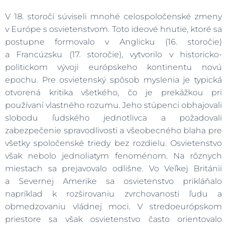
V 18. storočí súviseli mnohé celospoločenské zmeny
v Európe s osvietenstvom. Toto ideové hnutie, ktoré sa
postupne formovalo v Anglicku (16. storočie)
a Francúzsku (17. storočie), vytvorilo v historicko-
politickom vývoji európskeho kontinentu novú
epochu. Pre osvietenský spôsob myslenia je typická
otvorená kritika všetkého, čo je prekážkou pri
používaní vlastného rozumu. Jeho stúpenci obhajovali
slobodu ľudského jednotlivca a požadovali
zabezpečenie spravodlivosti a všeobecného blaha pre
všetky spoločenské triedy bez rozdielu. Osvietenstvo
však nebolo jednoliatym fenoménom. Na rôznych
miestach sa prejavovalo odlišne. Vo Veľkej Británii
a Severnej Amerike sa osvietenstvo prikláňalo
napríklad k rozširovaniu zvrchovanosti ľudu a
obmedzovaniu vládnej moci. V stredoeurópskom
priestore sa však osvietenstvo často orientovalo