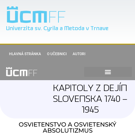
Univerzita sv. Cyrila a Metoda v Trnave
HLAVNÁ STRÁNKA
O UČEBNICI
AUTORI
KAPITOLY Z DEJÍN
SLOVENSKA 1740 –
1945
OSVIETENSTVO A OSVIETENSKÝ
ABSOLUTIZMUS