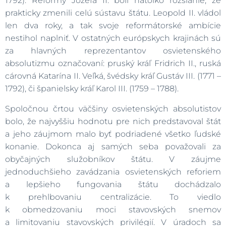
1792). Reformy Jozefa II. boli natoľko rozsiahle, že
prakticky zmenili celú sústavu štátu. Leopold II. vládol
len dva roky, a tak svoje reformátorské ambície
nestihol naplniť. V ostatných európskych krajinách sú
za hlavných reprezentantov osvietenského
absolutizmu označovaní: pruský kráľ Fridrich II., ruská
cárovná Katarína II. Veľká, švédsky kráľ Gustáv III. (1771 –
1792), či španielsky kráľ Karol III. (1759 – 1788).
Spoločnou črtou väčšiny osvietenských absolutistov
bolo, že najvyššiu hodnotu pre nich predstavoval štát
a jeho záujmom malo byť podriadené všetko ľudské
konanie. Dokonca aj samých seba považovali za
obyčajných služobníkov štátu. V záujme
jednoduchšieho zavádzania osvietenských reforiem
a lepšieho fungovania štátu dochádzalo
k prehlbovaniu centralizácie. To viedlo
k obmedzovaniu moci stavovských snemov
a limitovaniu stavovských privilégií. V úradoch sa