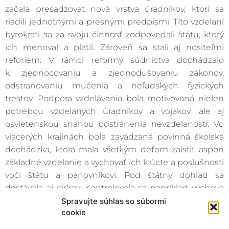
začala presadzovať nová vrstva úradníkov, ktorí sa
riadili jednotnými a presnými predpismi. Títo vzdelaní
byrokrati sa za svoju činnosť zodpovedali štátu, ktorý
ich menoval a platil. Zároveň sa stali aj nositeľmi
reforiem. V rámci reformy súdnictva dochádzalo
k zjednocovaniu a zjednodušovaniu zákonov,
odstraňovaniu mučenia a neľudských fyzických
trestov. Podpora vzdelávania bola motivovaná nielen
potrebou vzdelaných úradníkov a vojakov, ale aj
osvietenskou snahou odstránenia nevzdelanosti. Vo
viacerých krajinách bola zavádzaná povinná školská
dochádzka, ktorá mala všetkým deťom zaistiť aspoň
základné vzdelanie a vychovať ich k úcte a poslušnosti
voči štátu a panovníkovi. Pod štátny dohľad sa
dostávala aj cirkev. Kontrolovala sa napríklad výchova
duchovenstva. Mníšske rády, ktoré sa nezaoberali
Spravujte súhlas so súbormi
cookie
vzdelávaním, ošetrovateľskou činnosťou či
dobročinnosťou, boli rušené a ich majetky boli