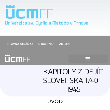
Univerzita sv. Cyrila a Metoda v Trnave
HLAVNÁ STRÁNKA
O UČEBNICI
AUTORI
KAPITOLY Z DEJÍN
SLOVENSKA 1740 –
1945
ÚVOD