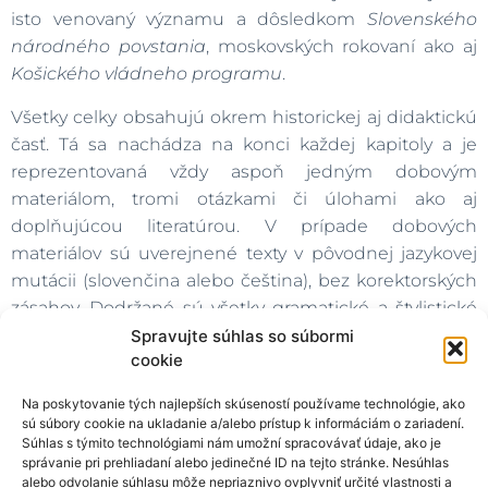
isto venovaný významu a dôsledkom
Slovenského
národného povstania
, moskovských rokovaní ako aj
Košického vládneho programu
.
Všetky celky obsahujú okrem historickej aj didaktickú
časť. Tá sa nachádza na konci každej kapitoly a je
reprezentovaná vždy aspoň jedným dobovým
materiálom, tromi otázkami či úlohami ako aj
doplňujúcou literatúrou. V prípade dobových
materiálov sú uverejnené texty v pôvodnej jazykovej
mutácii (slovenčina alebo čeština), bez korektorských
zásahov. Dodržané sú všetky gramatické a štylistické
náležitosti originálu, a to aj vtedy, ak sú v rozpore s
Spravujte súhlas so súbormi
cookie
dnes platnou normou spisovného jazyka. V rámci
otázok a úloh sme pripravili faktografické i komplexné
Na poskytovanie tých najlepších skúseností používame technológie, ako
zadania. Komplexné úlohy reprezentujú napríklad
sú súbory cookie na ukladanie a/alebo prístup k informáciám o zariadení.
analýza dobového audiovizuálneho dokumentu, práca
Súhlas s týmito technológiami nám umožní spracovávať údaje, ako je
správanie pri prehliadaní alebo jedinečné ID na tejto stránke. Nesúhlas
s online databázami, rozbor písomných prameňov a
alebo odvolanie súhlasu môže nepriaznivo ovplyvniť určité vlastnosti a