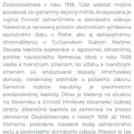
Československa v roku 1918. Túto udalosť možno
považovať za významný dejinný míľnik. Analyzovaná je
najmä činnosť zahraničného a domáceho odboja.
Následne je venovaný priestor okolnostiam vyhlásenia
spoločného štátu v Prahe, ako aj deklaračnému
zhromaždeniu v Turčianskom Svätom Martine.
Deviata kapitola pojednáva o agresívnej zahraničnej
politike nacistického Nemecka, ktorá v roku 1938
viedla k hraničným zmenám. Vo vzťahu k hraničným
zmenám sú analyzované dopady
Mníchovskej
dohody
,
Viedenskej arbitráže
a poľského záboru.
Samotné rozbitie republiky je predmetom
predposlednej kapitoly. Dôraz je kladený na situáciu
na Slovensku a činnosť
Hlinkovej slovenskej ľudovej
strany
. Záverečná kapitola sa zameriava na proces
obnovenia Československa v rokoch 1939 až 1945.
Pomerne podrobne rozoberá kroky zahraničného
exilu a slovenského domáceho odboja. Priestor je tak