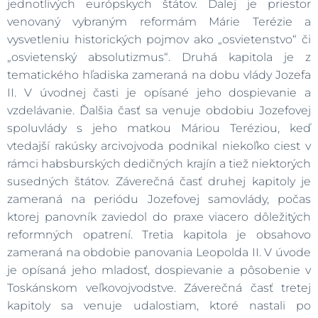
jednotlivých európskych štátov. Ďalej je priestor
venovaný vybraným reformám Márie Terézie a
vysvetleniu historických pojmov ako „osvietenstvo“ či
„osvietenský absolutizmus“. Druhá kapitola je z
tematického hľadiska zameraná na dobu vlády Jozefa
II. V úvodnej časti je opísané jeho dospievanie a
vzdelávanie. Ďalšia časť sa venuje obdobiu Jozefovej
spoluvlády s jeho matkou Máriou Teréziou, keď
vtedajší rakúsky arcivojvoda podnikal niekoľko ciest v
rámci habsburských dedičných krajín a tiež niektorých
susedných štátov. Záverečná časť druhej kapitoly je
zameraná na periódu Jozefovej samovlády, počas
ktorej panovník zaviedol do praxe viacero dôležitých
reformných opatrení. Tretia kapitola je obsahovo
zameraná na obdobie panovania Leopolda II. V úvode
je opísaná jeho mladosť, dospievanie a pôsobenie v
Toskánskom veľkovojvodstve. Záverečná časť tretej
kapitoly sa venuje udalostiam, ktoré nastali po