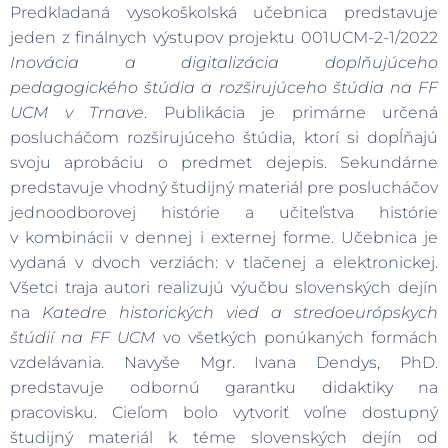
Predkladaná vysokoškolská učebnica predstavuje
jeden z finálnych výstupov projektu 001UCM-2-1/2022
Inovácia a digitalizácia doplňujúceho
pedagogického štúdia a rozširujúceho štúdia na FF
UCM v Trnave
. Publikácia je primárne určená
poslucháčom rozširujúceho štúdia, ktorí si dopĺňajú
svoju aprobáciu o predmet dejepis. Sekundárne
predstavuje vhodný študijný materiál pre poslucháčov
jednoodborovej histórie a učiteľstva histórie
v kombinácii v dennej i externej forme. Učebnica je
vydaná v dvoch verziách: v tlačenej a elektronickej.
Všetci traja autori realizujú výučbu slovenských dejín
na
Katedre historických vied a stredoeurópskych
štúdií na FF UCM
vo všetkých ponúkaných formách
vzdelávania. Navyše Mgr. Ivana Dendys, PhD.
predstavuje odbornú garantku didaktiky na
pracovisku. Cieľom bolo vytvoriť voľne dostupný
študijný materiál k téme slovenských dejín od