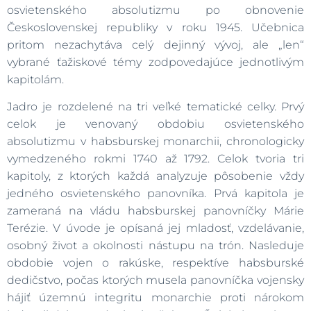
osvietenského absolutizmu po obnovenie
Československej republiky v roku 1945. Učebnica
pritom nezachytáva celý dejinný vývoj, ale „len“
vybrané ťažiskové témy zodpovedajúce jednotlivým
kapitolám.
Jadro je rozdelené na tri veľké tematické celky. Prvý
celok je venovaný obdobiu osvietenského
absolutizmu v habsburskej monarchii, chronologicky
vymedzeného rokmi 1740 až 1792. Celok tvoria tri
kapitoly, z ktorých každá analyzuje pôsobenie vždy
jedného osvietenského panovníka. Prvá kapitola je
zameraná na vládu habsburskej panovníčky Márie
Terézie. V úvode je opísaná jej mladosť, vzdelávanie,
osobný život a okolnosti nástupu na trón. Nasleduje
obdobie vojen o rakúske, respektíve habsburské
dedičstvo, počas ktorých musela panovníčka vojensky
hájiť územnú integritu monarchie proti nárokom