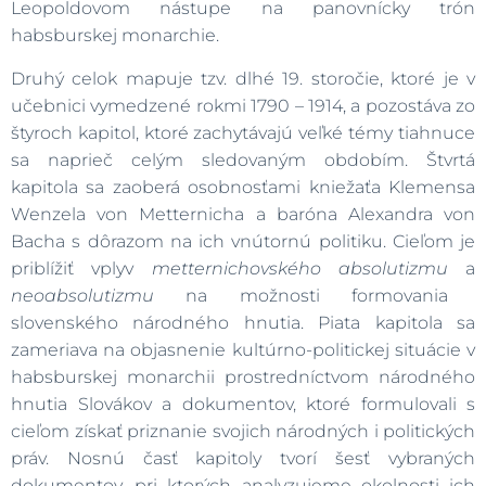
Leopoldovom nástupe na panovnícky trón
habsburskej monarchie.
Druhý celok mapuje tzv. dlhé 19. storočie, ktoré je v
učebnici vymedzené rokmi 1790 – 1914, a pozostáva zo
štyroch kapitol, ktoré zachytávajú veľké témy tiahnuce
sa naprieč celým sledovaným obdobím. Štvrtá
kapitola sa zaoberá osobnosťami kniežaťa Klemensa
Wenzela von Metternicha a baróna Alexandra von
Bacha s dôrazom na ich vnútornú politiku. Cieľom je
priblížiť vplyv
metternichovského absolutizmu
a
neoabsolutizmu
na možnosti formovania
slovenského národného hnutia. Piata kapitola sa
zameriava na objasnenie kultúrno-politickej situácie v
habsburskej monarchii prostredníctvom národného
hnutia Slovákov a dokumentov, ktoré formulovali s
cieľom získať priznanie svojich národných i politických
práv. Nosnú časť kapitoly tvorí šesť vybraných
dokumentov, pri ktorých analyzujeme okolnosti ich