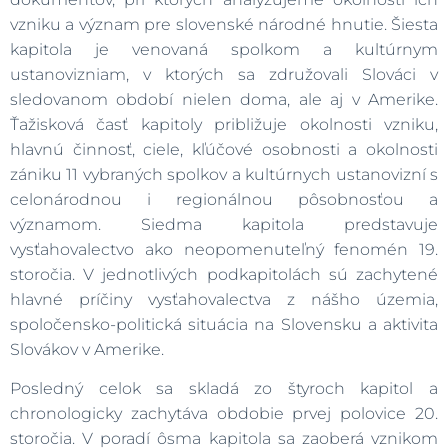
vzniku a význam pre slovenské národné hnutie. Šiesta
kapitola je venovaná spolkom a kultúrnym
ustanovizniam, v ktorých sa združovali Slováci v
sledovanom období nielen doma, ale aj v Amerike.
Ťažisková časť kapitoly približuje okolnosti vzniku,
hlavnú činnosť, ciele, kľúčové osobnosti a okolnosti
zániku 11 vybraných spolkov a kultúrnych ustanovizní s
celonárodnou i regionálnou pôsobnosťou a
významom. Siedma kapitola predstavuje
vysťahovalectvo ako neopomenuteľný fenomén 19.
storočia. V jednotlivých podkapitolách sú zachytené
hlavné príčiny vysťahovalectva z nášho územia,
spoločensko-politická situácia na Slovensku a aktivita
Slovákov v Amerike.
Posledný celok sa skladá zo štyroch kapitol a
chronologicky zachytáva obdobie prvej polovice 20.
storočia. V poradí ôsma kapitola sa zaoberá vznikom