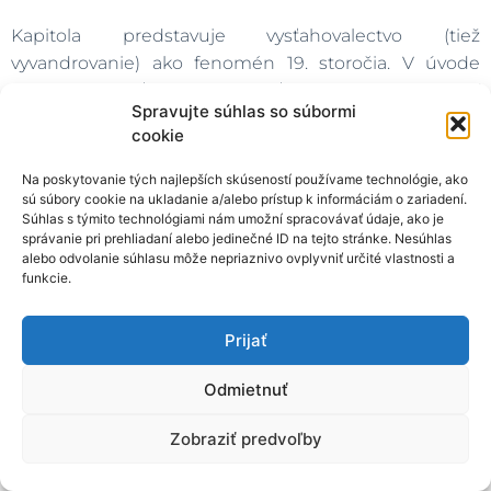
Kapitola predstavuje vysťahovalectvo (tiež
vyvandrovanie) ako fenomén 19. storočia. V úvode
stručne vysvetľuje, že pohyb ľudí po zemeguli patrí
Spravujte súhlas so súbormi
k prirodzeným procesom vývoja ľudstva a následne sa
cookie
venuje predstaveniu jedného z najväčších pohybov,
ktorý zasiahol Rakúsko-Uhorsko koncom 19. storočia.
Na poskytovanie tých najlepších skúseností používame technológie, ako
V podkapitolách sú postupne zachytené hlavné
sú súbory cookie na ukladanie a/alebo prístup k informáciám o zariadení.
Súhlas s týmito technológiami nám umožní spracovávať údaje, ako je
príčiny vysťahovalectva z nášho územia, ktoré sú
správanie pri prehliadaní alebo jedinečné ID na tejto stránke. Nesúhlas
vyšpecifikované prostredníctvom priblíženia situácie
alebo odvolanie súhlasu môže nepriaznivo ovplyvniť určité vlastnosti a
funkcie.
v štáte. Záver kapitoly je venovaný Slovákom v Amerike
a ich činnosti a tiež motiváciám zotrvať v zámorí alebo
sa vrátiť domov.
Prijať
Odmietnuť
Zobraziť predvoľby