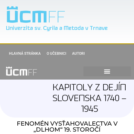
Univerzita sv. Cyrila a Metoda v Trnave
HLAVNÁ STRÁNKA
O UČEBNICI
AUTORI
KAPITOLY Z DEJÍN
SLOVENSKA 1740 –
1945
FENOMÉN VYSŤAHOVALECTVA V
„DLHOM“ 19. STOROČÍ