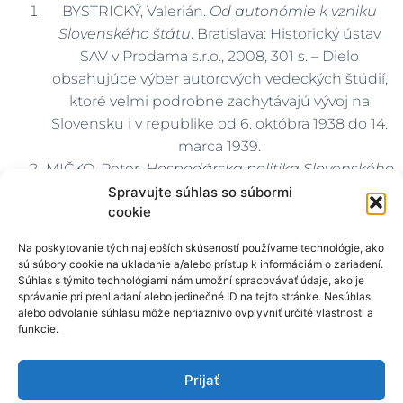
BYSTRICKÝ, Valerián.
Od autonómie k vzniku
Slovenského štátu
. Bratislava: Historický ústav
SAV v Prodama s.r.o., 2008, 301 s. – Dielo
obsahujúce výber autorových vedeckých štúdií,
ktoré veľmi podrobne zachytávajú vývoj na
Slovensku i v republike od 6. októbra 1938 do 14.
marca 1939.
MIČKO, Peter.
Hospodárska politika Slovenského
štátu. Kapitoly z hospodárskych dejín Slovenska
Spravujte súhlas so súbormi
cookie
v rokoch 1938 – 1945
. Krakov: Spolok Slovákov
v Poľsku, 2010, 304 s. – Vedecká monografia sa
Na poskytovanie tých najlepších skúseností používame technológie, ako
venuje obdobiu autonómie a Slovenského štátu.
sú súbory cookie na ukladanie a/alebo prístup k informáciám o zariadení.
Autor presúva dôraz z politických na
Súhlas s týmito technológiami nám umožní spracovávať údaje, ako je
správanie pri prehliadaní alebo jedinečné ID na tejto stránke. Nesúhlas
hospodárske dejiny.
alebo odvolanie súhlasu môže nepriaznivo ovplyvniť určité vlastnosti a
KAMENEC, Ivan.
Tragédia politika, kňaza
funkcie.
a človeka
. Bratislava: Premedia, 2021, 196 s. –
Monografia predstavuje kritický a fundovaný
Prijať
pohľad známeho historika na život a politické