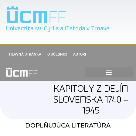
Univerzita sv. Cyrila a Metoda v Trnave
HLAVNÁ STRÁNKA
O UČEBNICI
AUTORI
KAPITOLY Z DEJÍN
SLOVENSKA 1740 –
1945
DOPLŇUJÚCA LITERATÚRA