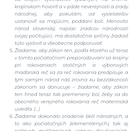
krajinskom hovoriť a v páde neverejnosti a zrady
národnej, aby pokutám, od vysielateľov
ustanoviť sa majúcim, poddaní boli. Menovito
národ slovenský, najviac zradcov národnosti
svojej počitujúci, ma dostatočnie príčiny žiadosť
túto vysloviť a všeobecne podporuvať.
Žiadame, aby zákon ten, podľa ktorého už teraz
v tomto počiatočnom preporodzuvaní sa krajiny
pri rokovaniach stoličných a výborových
maďarská reč sa za reč rokovania predpisuje a
tým samým národ náš zrovna ku bezzákonosti
zákonom sa donucuje – žiadame, aby zákon
ten hneď teraz tak premenený bol, žeby sa do
obecného verejného rokovania reč materinská
uviedla. (…)
Žiadame dokonálo zriadenie škôl národných, a
to ako počiatočných (elementárnych), tak aj
reálnych, meštianskych, ústavov dievčenských,