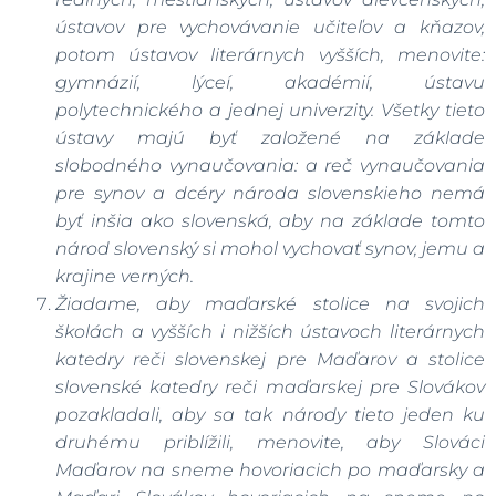
ústavov pre vychovávanie učiteľov a kňazov,
potom ústavov literárnych vyšších, menovite:
gymnázií, lýceí, akadémií, ústavu
polytechnického a jednej univerzity. Všetky tieto
ústavy majú byť založené na základe
slobodného vynaučovania: a reč vynaučovania
pre synov a dcéry národa slovenskieho nemá
byť inšia ako slovenská, aby na základe tomto
národ slovenský si mohol vychovať synov, jemu a
krajine verných.
Žiadame, aby maďarské stolice na svojich
školách a vyšších i nižších ústavoch literárnych
katedry reči slovenskej pre Maďarov a stolice
slovenské katedry reči maďarskej pre Slovákov
pozakladali, aby sa tak národy tieto jeden ku
druhému priblížili, menovite, aby Slováci
Maďarov na sneme hovoriacich po maďarsky a