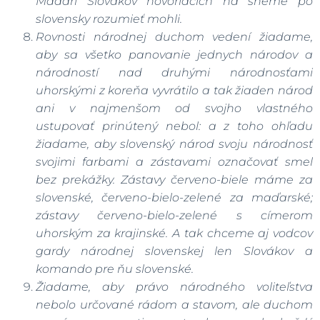
Maďari Slovákov hovoriacich na sneme po
slovensky rozumieť mohli.
Rovnosti národnej duchom vedení žiadame,
aby sa všetko panovanie jednych národov a
národností nad druhými národnosťami
uhorskými z koreňa vyvrátilo a tak žiaden národ
ani v najmenšom od svojho vlastného
ustupovať prinútený nebol: a z toho ohľadu
žiadame, aby slovenský národ svoju národnosť
svojimi farbami a zástavami označovať smel
bez prekážky. Zástavy červeno-biele máme za
slovenské, červeno-bielo-zelené za maďarské;
zástavy červeno-bielo-zelené s címerom
uhorským za krajinské. A tak chceme aj vodcov
gardy národnej slovenskej len Slovákov a
komando pre ňu slovenské.
Žiadame, aby právo národného voliteľstva
nebolo určované rádom a stavom, ale duchom