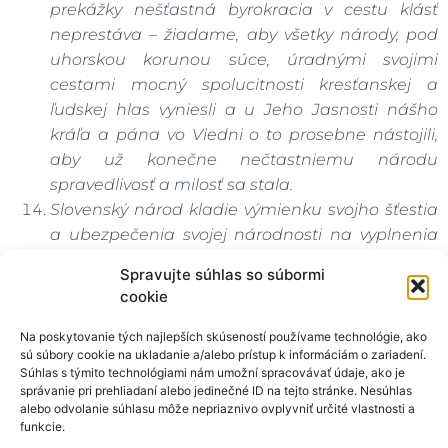
prekážky nešťastná byrokracia v cestu klásť
neprestáva – žiadame, aby všetky národy, pod
uhorskou korunou súce, úradnými svojimi
cestami mocný spolucitnosti kresťanskej a
ľudskej hlas vyniesli a u Jeho Jasnosti nášho
kráľa a pána vo Viedni o to prosebne nástojili,
aby už konečne nečtastniemu národu
spravedlivosť a milosť sa stala.
Slovenský národ kladie výmienku svojho šťestia
a ubezpečenia svojej národnosti na vyplnenia
týchto spravedlivých žiadostí; vyslovujúc
Spravujte súhlas so súbormi
predkom svoju úctu, vďaku a dúveru ku
cookie
slávnemu Ministerstvu, tak aj ku všetkým
občanom uhorským, ktorí tieto žiadosti
Na poskytovanie tých najlepších skúseností používame technológie, ako
sú súbory cookie na ukladanie a/alebo prístup k informáciám o zariadení.
podporuvať budú, naproti tomu v odkladaní
Súhlas s týmito technológiami nám umožní spracovávať údaje, ako je
alebo obchádzaní týchto našich žiadostí vidieť
správanie pri prehliadaní alebo jedinečné ID na tejto stránke. Nesúhlas
budeme odsudzovanie národa nášho ku
alebo odvolanie súhlasu môže nepriaznivo ovplyvniť určité vlastnosti a
funkcie.
bývalej slepote a služobnosti.“