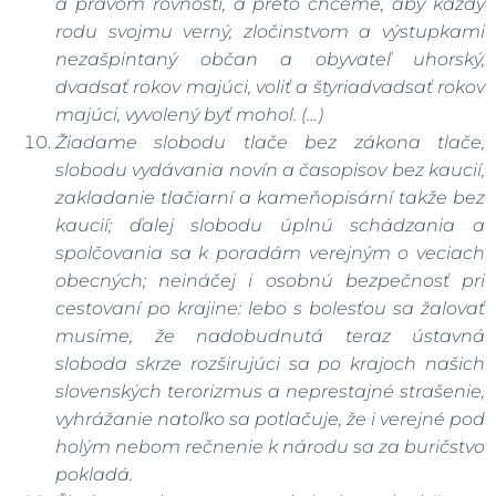
a právom rovnosti, a preto chceme, aby každý
rodu svojmu verný, zločinstvom a výstupkami
nezašpintaný občan a obyvateľ uhorský,
dvadsať rokov majúci, voliť a štyriadvadsať rokov
majúci, vyvolený byť mohol. (…)
Žiadame slobodu tlače bez zákona tlače,
slobodu vydávania novín a časopisov bez kaucií,
zakladanie tlačiarní a kameňopisární takže bez
kaucií; ďalej slobodu úplnú schádzania a
spolčovania sa k poradám verejným o veciach
obecných; neináčej i osobnú bezpečnosť pri
cestovaní po krajine: lebo s bolesťou sa žalovať
musíme, že nadobudnutá teraz ústavná
sloboda skrze rozširujúci sa po krajoch našich
slovenských terorizmus a neprestajné strašenie,
vyhrážanie natoľko sa potlačuje, že i verejné pod
holým nebom rečnenie k národu sa za buričstvo
pokladá.