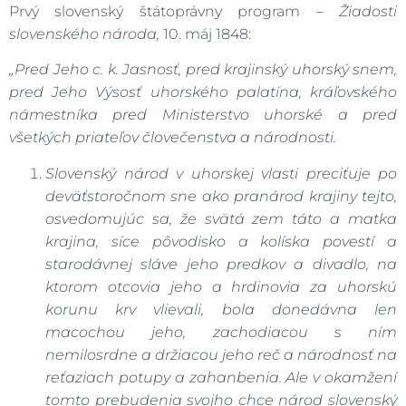
Prvý slovenský štátoprávny program –
Žiadosti
slovenského národa,
10. máj 1848:
„Pred Jeho c. k. Jasnosť, pred krajinský uhorský snem,
pred Jeho Výsosť uhorského palatína, kráľovského
námestníka pred Ministerstvo uhorské a pred
všetkých priateľov človečenstva a národnosti.
Slovenský národ v uhorskej vlasti preciťuje po
deväťstoročnom sne ako pranárod krajiny tejto,
osvedomujúc sa, že svätá zem táto a matka
krajina, síce pôvodisko a kolíska povestí a
starodávnej sláve jeho predkov a divadlo, na
ktorom otcovia jeho a hrdinovia za uhorskú
korunu krv vlievali, bola donedávna len
macochou jeho, zachodiacou s ním
nemilosrdne a držiacou jeho reč a národnosť na
reťaziach potupy a zahanbenia. Ale v okamžení
tomto prebudenia svojho chce národ slovenský