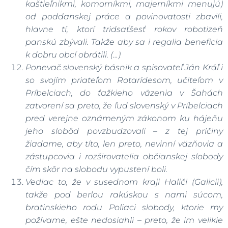
kaštieľnikmi, komorníkmi, majerníkmi menujú)
od poddanskej práce a povinovatosti zbavili,
hlavne tí, ktorí tridsaťšesť rokov robotizeň
panskú zbývali. Takže aby sa i regalia beneficia
k dobru obcí obrátili. (…)
Ponevač slovenský básnik a spisovateľ Ján Kráľ i
so svojím priateľom Rotarídesom, učiteľom v
Príbelciach, do ťažkieho väzenia v Šahách
zatvorení sa preto, že ľud slovenský v Príbelciach
pred verejne oznámeným zákonom ku hájeňu
jeho slobôd povzbudzovali – z tej príčiny
žiadame, aby títo, len preto, nevinní väzňovia a
zástupcovia i rozširovatelia občianskej slobody
čím skôr na slobodu vypustení boli.
Vediac to, že v susednom kraji Haliči (Galicii),
takže pod berlou rakúskou s nami súcom,
bratinskieho rodu Poliaci slobody, ktorie my
požívame, ešte nedosiahli – preto, že im velikie