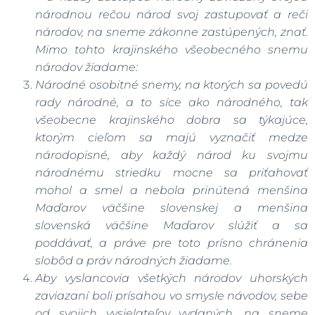
národnou rečou národ svoj zastupovať a reči
národov, na sneme zákonne zastúpených, znať.
Mimo tohto krajinského všeobecného snemu
národov žiadame:
Národné osobitné snemy, na ktorých sa povedú
rady národné, a to síce ako národného, tak
všeobecne krajinského dobra sa týkajúce,
ktorým cieľom sa majú vyznačiť medze
národopisné, aby každý národ ku svojmu
národnému striedku mocne sa priťahovať
mohol a smel a nebola prinútená menšina
Maďarov väčšine slovenskej a menšina
slovenská väčšine Maďarov slúžiť a sa
poddávať, a práve pre toto prísno chránenia
slobôd a práv národných žiadame.
Aby vyslancovia všetkých národov uhorských
zaviazaní boli prísahou vo smysle návodov, sebe
od svojich vysielateľov vydaných, na sneme