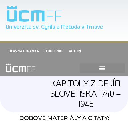
Univerzita sv. Cyrila a Metoda v Trnave
HLAVNÁ STRÁNKA
O UČEBNICI
AUTORI
KAPITOLY Z DEJÍN
SLOVENSKA 1740 –
1945
DOBOVÉ MATERIÁLY A CITÁTY: