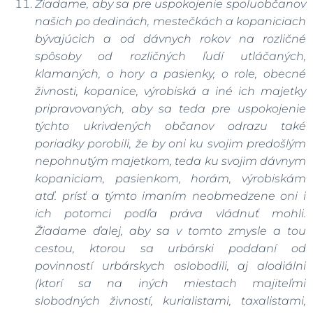
Žiadame, aby sa pre uspokojenie spoluobčanov
našich po dedinách, mestečkách a kopaniciach
bývajúcich a od dávnych rokov na rozličné
spôsoby od rozličných ľudí utláčaných,
klamaných, o hory a pasienky, o role, obecné
živnosti, kopanice, výrobiská a iné ich majetky
pripravovaných, aby sa teda pre uspokojenie
týchto ukrivdených občanov odrazu také
poriadky porobili, že by oni ku svojim predošlým
nepohnutým majetkom, teda ku svojim dávnym
kopaniciam, pasienkom, horám, výrobiskám
atď. prísť a týmto imaním neobmedzene oni i
ich potomci podľa práva vládnuť mohli.
Žiadame ďalej, aby sa v tomto zmysle a tou
cestou, ktorou sa urbárski poddaní od
povinností urbárskych oslobodili, aj alodiálni
(ktorí sa na iných miestach majiteľmi
slobodných živností, kurialistami, taxalistami,