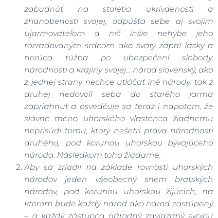
zabudnúť na stoletia ukrivdenosti a
zhanobenosti svojej, odpúšťa sebe aj svojim
ujarmovateľom a nič inšie nehýbe jeho
rozradovaným srdcom ako svätý zápal lásky a
horúca túžba po ubezpečení slobody,
národnosti a krajiny svojej… národ slovenský, ako
z jednej strany nechce utláčať iné národy, tak z
druhej nedovolí seba do starého jarma
zapriahnuť a osvedčuje sa teraz i napotom, že
slávne meno uhorského vlastenca žiadnemu
neprisúdi tomu, ktorý nešetrí práva národnosti
druhého, pod korunou uhorskou bývajúceho
národa. Následkom toho žiadame:
Aby sa zriadil na základe rovnosti uhorských
národov jeden všeobecný snem bratských
národov, pod korunou uhorskou žijúcich, na
ktorom bude každý národ ako národ zastúpený
– a každý zástupca národný zaviazaný svojou