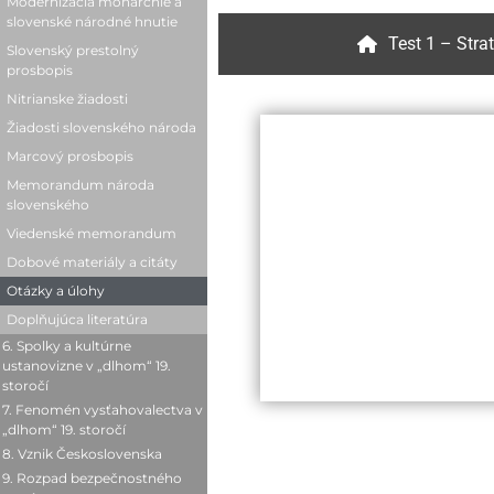
Modernizácia monarchie a
Metternich
Dobové materiály a citáty
Otázky a úlohy
slovenské národné hnutie
Dobové materiály a citáty
Metternichovský
Test 1 – Str
Otázky a úlohy
Doplňujúca literatúra
Slovenský prestolný
absolutizmus
Otázky a úlohy
prosbopis
Doplňujúca literatúra
Barón Alexander von Bach
Doplňujúca literatúra
Nitrianske žiadosti
Bachov absolutizmus
Žiadosti slovenského národa
Dobové materiály a citáty
Marcový prosbopis
Otázky a úlohy
Memorandum národa
Doplňujúca literatúra
slovenského
Viedenské memorandum
Dobové materiály a citáty
Otázky a úlohy
Doplňujúca literatúra
6. Spolky a kultúrne
ustanovizne v „dlhom“ 19.
storočí
7. Fenomén vysťahovalectva v
Prejavy slovenského
„dlhom“ 19. storočí
národného hnutia
8. Vznik Československa
Uhorský exodus
Spolky na Slovensku
9. Rozpad bezpečnostného
Situácia na frontoch v roku
Príčiny slovenského
Slovenské učené tovarišstvo