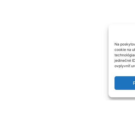
Na poskytov
cookie na uk
technológia
jedinečné I
ovplyvniť ur
P