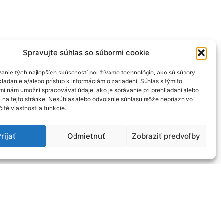
Spravujte súhlas so súbormi cookie
anie tých najlepších skúseností používame technológie, ako sú súbory
ladanie a/alebo prístup k informáciám o zariadení. Súhlas s týmito
mi nám umožní spracovávať údaje, ako je správanie pri prehliadaní alebo
D na tejto stránke. Nesúhlas alebo odvolanie súhlasu môže nepriaznivo
čité vlastnosti a funkcie.
rijať
Odmietnuť
Zobraziť predvoľby