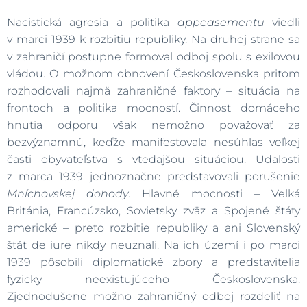
Nacistická agresia a politika
appeasementu
viedli
v marci 1939 k rozbitiu republiky. Na druhej strane sa
v zahraničí postupne formoval odboj spolu s exilovou
vládou. O možnom obnovení Československa pritom
rozhodovali najmä zahraničné faktory – situácia na
frontoch a politika mocností. Činnosť domáceho
hnutia odporu však nemožno považovať za
bezvýznamnú, keďže manifestovala nesúhlas veľkej
časti obyvateľstva s vtedajšou situáciou. Udalosti
z marca 1939 jednoznačne predstavovali porušenie
Mníchovskej dohody
. Hlavné mocnosti – Veľká
Británia, Francúzsko, Sovietsky zväz a Spojené štáty
americké – preto rozbitie republiky a ani Slovenský
štát de iure nikdy neuznali. Na ich území i po marci
1939 pôsobili diplomatické zbory a predstavitelia
fyzicky neexistujúceho Československa.
Zjednodušene možno zahraničný odboj rozdeliť na