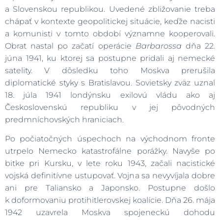
a Slovenskou republikou. Uvedené zbližovanie treba
chápať v kontexte geopolitickej situácie, keďže nacisti
a komunisti v tomto období významne kooperovali.
Obrat nastal po začatí operácie
Barbarossa
dňa 22.
júna 1941, ku ktorej sa postupne pridali aj nemecké
satelity. V dôsledku toho Moskva prerušila
diplomatické styky s Bratislavou. Sovietsky zväz uznal
18. júla 1941 londýnsku exilovú vládu ako aj
Československú republiku v jej pôvodných
predmníchovských hraniciach.
Po počiatočných úspechoch na východnom fronte
utrpelo Nemecko katastrofálne porážky. Navyše po
bitke pri Kursku, v lete roku 1943, začali nacistické
vojská definitívne ustupovať. Vojna sa nevyvíjala dobre
ani pre Taliansko a Japonsko. Postupne došlo
k doformovaniu protihitlerovskej koalície. Dňa 26. mája
1942 uzavrela Moskva spojeneckú dohodu