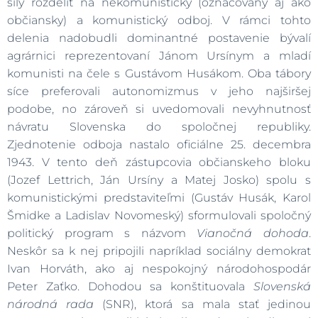
sily rozdeliť na nekomunistický (označovaný aj ako
občiansky) a komunistický odboj. V rámci tohto
delenia nadobudli dominantné postavenie bývalí
agrárnici reprezentovaní Jánom Ursínym a mladí
komunisti na čele s Gustávom Husákom. Oba tábory
síce preferovali autonomizmus v jeho najširšej
podobe, no zároveň si uvedomovali nevyhnutnosť
návratu Slovenska do spoločnej republiky.
Zjednotenie odboja nastalo oficiálne 25. decembra
1943. V tento deň zástupcovia občianskeho bloku
(Jozef Lettrich, Ján Ursíny a Matej Josko) spolu s
komunistickými predstaviteľmi (Gustáv Husák, Karol
Šmidke a Ladislav Novomeský) sformulovali spoločný
politický program s názvom
Vianočná dohoda
.
Neskôr sa k nej pripojili napríklad sociálny demokrat
Ivan Horváth, ako aj nespokojný národohospodár
Peter Zaťko. Dohodou sa konštituovala
Slovenská
národná rada
(SNR), ktorá sa mala stať jedinou