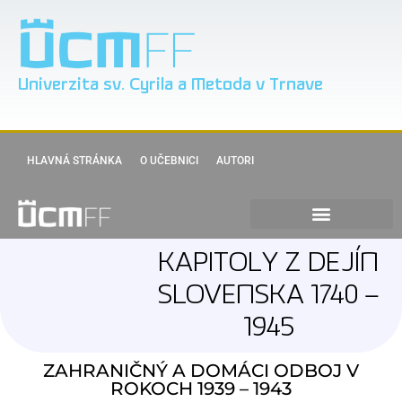
Univerzita sv. Cyrila a Metoda v Trnave
HLAVNÁ STRÁNKA
O UČEBNICI
AUTORI
KAPITOLY Z DEJÍN
SLOVENSKA 1740 –
1945
ZAHRANIČNÝ A DOMÁCI ODBOJ V
ROKOCH 1939 – 1943