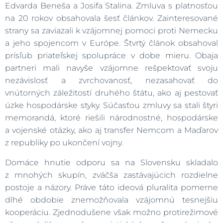
Edvarda Beneša a Josifa Stalina. Zmluva s platnosťou
na 20 rokov obsahovala šesť článkov. Zainteresované
strany sa zaviazali k vzájomnej pomoci proti Nemecku
a jeho spojencom v Európe. Štvrtý článok obsahoval
prísľub priateľskej spolupráce v dobe mieru. Obaja
partneri mali navyše vzájomne rešpektovať svoju
nezávislosť a zvrchovanosť, nezasahovať do
vnútorných záležitostí druhého štátu, ako aj pestovať
úzke hospodárske styky. Súčasťou zmluvy sa stali štyri
memorandá, ktoré riešili národnostné, hospodárske
a vojenské otázky, ako aj transfer Nemcom a Maďarov
z republiky po ukončení vojny.
Domáce hnutie odporu sa na Slovensku skladalo
z mnohých skupín, zväčša zastávajúcich rozdielne
postoje a názory. Práve táto ideová pluralita pomerne
dlhé obdobie znemožňovala vzájomnú tesnejšiu
kooperáciu. Zjednodušene však možno protirežimové