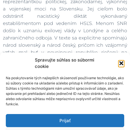
reprezentantkou politickej, zákonodarnej, výkonnej
a vojenskej moci na Slovensku. Jej cieľom bolo
odstrániť nacistický diktát vykonávaný
establišmentom pod vedením HSĽS. Menom SNR
došlo k uznaniu exilovej vlády v Londýne a celého
zahraničného odboja. V texte sa explicitne spomínajú
národ slovenský a národ český, pričom ich vzájomný
vzťah mal byť v povojnovej republike riešený na
princípe
„rovný s rovným“
. Z uvedenej formulácie de
Spravujte súhlas so súbormi
cookie
facto vyplýva odmietnutie samotnej idey
čechoslovakizmu. Spojovník v použitých skratkách
„č.-
Na poskytovanie tých najlepších skúseností používame technológie, ako
sl.“
a
„Č-SR“
zasa naznačoval zámer presadiť
sú súbory cookie na ukladanie a/alebo prístup k informáciám o zariadení.
autonómiu, respektíve federáciu. Spoločný štát sa mal
Súhlas s týmito technológiami nám umožní spracovávať údaje, ako je
správanie pri prehliadaní alebo jedinečné ID na tejto stránke. Nesúhlas
navyše v zahranično-politickej a vojenskej sfére opierať
alebo odvolanie súhlasu môže nepriaznivo ovplyvniť určité vlastnosti a
najmä o Sovietsky zväz.
Vianočná dohoda
funkcie.
predstavovala kompromisné skĺbenie občianskeho
a komunistického svetonázoru. Uvedené je zrejmé
Prijať
napríklad z nasledujúcej formulácie, podľa ktorej mal