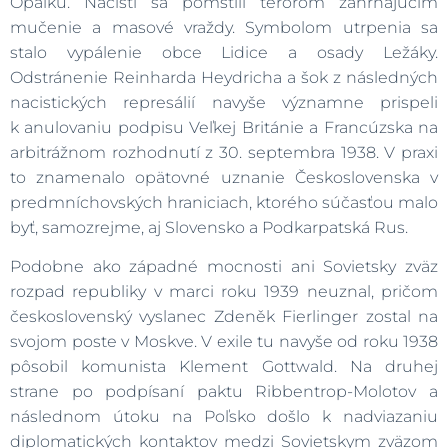
Opálku. Nacisti sa pomstili terorom zahŕňajúcim
mučenie a masové vraždy. Symbolom utrpenia sa
stalo vypálenie obce Lidice a osady Ležáky.
Odstránenie Reinharda Heydricha a šok z následných
nacistických represálií navyše významne prispeli
k anulovaniu podpisu Veľkej Británie a Francúzska na
arbitrážnom rozhodnutí z 30. septembra 1938. V praxi
to znamenalo opätovné uznanie Československa v
predmníchovských hraniciach, ktorého súčasťou malo
byť, samozrejme, aj Slovensko a Podkarpatská Rus.
Podobne ako západné mocnosti ani Sovietsky zväz
rozpad republiky v marci roku 1939 neuznal, pričom
československý vyslanec Zdeněk Fierlinger zostal na
svojom poste v Moskve. V exile tu navyše od roku 1938
pôsobil komunista Klement Gottwald. Na druhej
strane po podpísaní paktu Ribbentrop-Molotov a
následnom útoku na Poľsko došlo k nadviazaniu
diplomatických kontaktov medzi Sovietskym zväzom