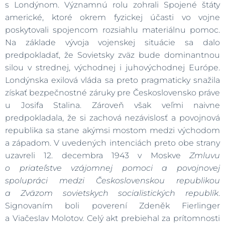
s Londýnom. Významnú rolu zohrali Spojené štáty
americké, ktoré okrem fyzickej účasti vo vojne
poskytovali spojencom rozsiahlu materiálnu pomoc.
Na základe vývoja vojenskej situácie sa dalo
predpokladať, že Sovietsky zväz bude dominantnou
silou v strednej, východnej i juhovýchodnej Európe.
Londýnska exilová vláda sa preto pragmaticky snažila
získať bezpečnostné záruky pre Československo práve
u Josifa Stalina. Zároveň však veľmi naivne
predpokladala, že si zachová nezávislosť a povojnová
republika sa stane akýmsi mostom medzi východom
a západom. V uvedených intenciách preto obe strany
uzavreli 12. decembra 1943 v Moskve
Zmluvu
o priateľstve vzájomnej pomoci a povojnovej
spolupráci medzi Československou republikou
a Zväzom sovietskych socialistických republík
.
Signovaním boli poverení Zdeněk Fierlinger
a Viačeslav Molotov. Celý akt prebiehal za prítomnosti