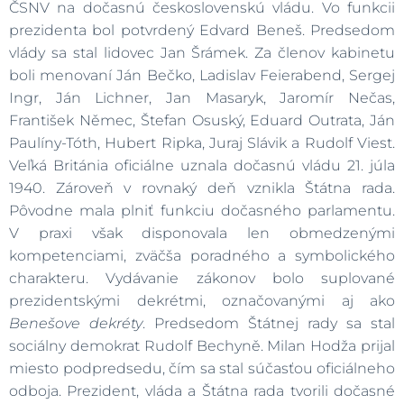
ČSNV na dočasnú československú vládu. Vo funkcii
prezidenta bol potvrdený Edvard Beneš. Predsedom
vlády sa stal lidovec Jan Šrámek. Za členov kabinetu
boli menovaní Ján Bečko, Ladislav Feierabend, Sergej
Ingr, Ján Lichner, Jan Masaryk, Jaromír Nečas,
František Němec, Štefan Osuský, Eduard Outrata, Ján
Paulíny-Tóth, Hubert Ripka, Juraj Slávik a Rudolf Viest.
Veľká Británia oficiálne uznala dočasnú vládu 21. júla
1940. Zároveň v rovnaký deň vznikla Štátna rada.
Pôvodne mala plniť funkciu dočasného parlamentu.
V praxi však disponovala len obmedzenými
kompetenciami, zväčša poradného a symbolického
charakteru. Vydávanie zákonov bolo suplované
prezidentskými dekrétmi, označovanými aj ako
Benešove dekréty
. Predsedom Štátnej rady sa stal
sociálny demokrat Rudolf Bechyně. Milan Hodža prijal
miesto podpredsedu, čím sa stal súčasťou oficiálneho
odboja. Prezident, vláda a Štátna rada tvorili dočasné