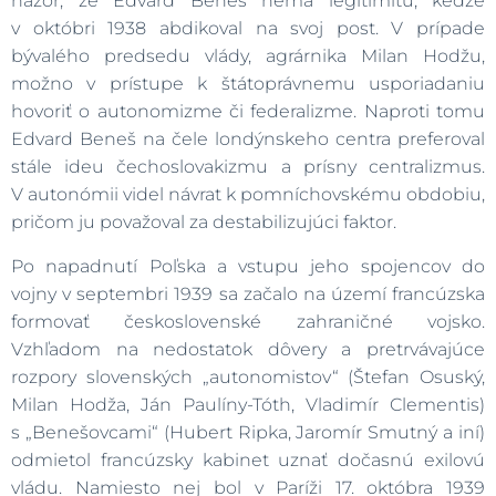
názor, že Edvard Beneš nemá legitimitu, keďže
v októbri 1938 abdikoval na svoj post. V prípade
bývalého predsedu vlády, agrárnika Milan Hodžu,
možno v prístupe k štátoprávnemu usporiadaniu
hovoriť o autonomizme či federalizme. Naproti tomu
Edvard Beneš na čele londýnskeho centra preferoval
stále ideu čechoslovakizmu a prísny centralizmus.
V autonómii videl návrat k pomníchovskému obdobiu,
pričom ju považoval za destabilizujúci faktor.
Po napadnutí Poľska a vstupu jeho spojencov do
vojny v septembri 1939 sa začalo na území francúzska
formovať československé zahraničné vojsko.
Vzhľadom na nedostatok dôvery a pretrvávajúce
rozpory slovenských „autonomistov“ (Štefan Osuský,
Milan Hodža, Ján Paulíny-Tóth, Vladimír Clementis)
s „Benešovcami“ (Hubert Ripka, Jaromír Smutný a iní)
odmietol francúzsky kabinet uznať dočasnú exilovú
vládu. Namiesto nej bol v Paríži 17. októbra 1939