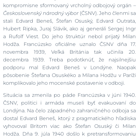
kompromisne sformovaný vrcholný odbojový orgán –
Československý národný výbor
(ČSNV). Jeho členmi sa
stali Edvard Beneš, Štefan Osuský, Edvard Outrata,
Hubert Ripka, Juraj Slávik, ako aj generáli Sergej Ingr
a Rufolf Viest. Do jeho štruktúr nebol prijatý Milan
Hodža. Francúzsko oficiálne uznalo ČSNV dňa 17.
novembra 1939, Veľká Británia tak učinila 20.
decembra 1939. Treba podotknúť, že najsilnejšiu
podporu mal Edvard Beneš v Londýne. Naopak
pôsobenie Štefana Osuskéko a Milana Hodžu v Paríži
komplikovalo jeho mocenské postavenie v odboji.
Situácia sa zmenila po páde Francúzska v júni 1940.
ČSNV, politici i armáda museli byť evakuovaní do
Londýna. Na čelo západného zahraničného odboja sa
dostal Edvard Beneš, ktorý z pragmatického hľadiska
vyhovoval Britom viac ako Štefan Osuský či Milan
Hodža. Dňa 9. júla 1940 došlo k pretransformovaniu