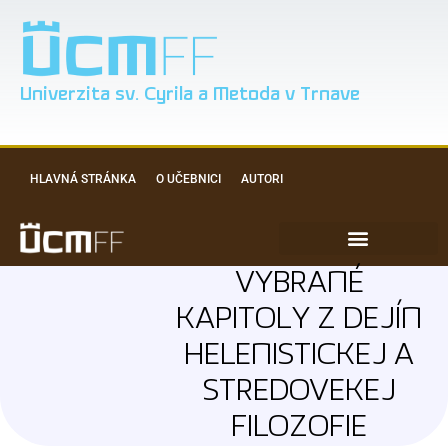
Univerzita sv. Cyrila a Metoda v Trnave
HLAVNÁ STRÁNKA
O UČEBNICI
AUTORI
VYBRANÉ
KAPITOLY Z DEJÍN
HELENISTICKEJ A
STREDOVEKEJ
FILOZOFIE