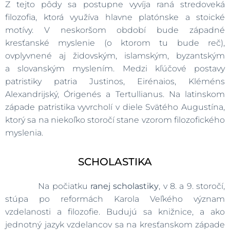
Z tejto pôdy sa postupne vyvíja raná stredoveká
filozofia, ktorá využíva hlavne platónske a stoické
motívy. V neskoršom období bude západné
kresťanské myslenie (o ktorom tu bude reč),
ovplyvnené aj židovským, islamským, byzantským
a slovanským myslením. Medzi kľúčové postavy
patristiky patria Justinos, Eirénaios, Kléméns
Alexandrijský, Órigenés a Tertullianus. Na latinskom
západe patristika vyvrcholí v diele Svätého Augustína,
ktorý sa na niekoľko storočí stane vzorom filozofického
myslenia.
SCHOLASTIKA
Na počiatku
ranej scholastiky
, v 8. a 9. storočí,
stúpa po reformách Karola Veľkého význam
vzdelanosti a filozofie. Budujú sa knižnice, a ako
jednotný jazyk vzdelancov sa na kresťanskom západe