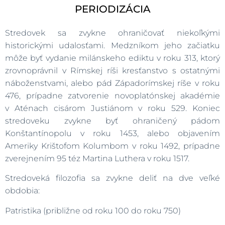
PERIODIZÁCIA
Stredovek sa zvykne ohraničovať niekoľkými
historickými udalosťami. Medzníkom jeho začiatku
môže byť vydanie milánskeho ediktu v roku 313, ktorý
zrovnoprávnil v Rímskej ríši kresťanstvo s ostatnými
náboženstvami, alebo pád Západorímskej ríše v roku
476, prípadne zatvorenie novoplatónskej akadémie
v Aténach cisárom Justiánom v roku 529. Koniec
stredoveku zvykne byť ohraničený pádom
Konštantínopolu v roku 1453, alebo objavením
Ameriky Krištofom Kolumbom v roku 1492, prípadne
zverejnením 95 téz Martina Luthera v roku 1517.
Stredoveká filozofia sa zvykne deliť na dve veľké
obdobia:
Patristika (približne od roku 100 do roku 750)