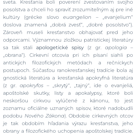
sveta. Kresťania boli poverení zvestovaním svojho
posolstva a chceli ho spraviť zrozumiteľným aj pre iné
kultúry (grécke slovo
euangelion
– „evanjelium“
doslova znamená „dobrá zvesť“, „dobré posolstvo“).
Zároveň museli kresťanstvo obhajovať pred jeho
odporcami. Významnou zložkou patristickej literatúry
sa tak stali
apologetické spisy
(z gr.
apologia
–
„obrana“). Cirkevní otcovia pri ich písaní siahli po
antických filozofických metódach a rečníckych
postupoch. Súčasťou ranokresťanskej tradície bola aj
gnostická literatúra a kresťanská apokryfná literatúra
(z gr.
apokryfos
– „skrytý“, „tajný“, ide o evanjeliá,
apoštolské skutky, listy a apokalypsy, ktoré boli
neskoršou cirkvou vylúčené z kánonu, to jest
zoznamu oficiálne uznaných spisov, ktoré nadobudli
podobu
Nového Zákona
). Obdobie cirkevných otcov
je tak obdobím hľadania výrazu kresťanstva, jeho
obrany a filozofického uchopenia apoštolskej tradície.