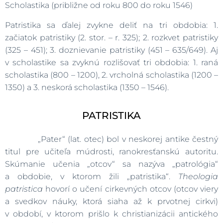
Scholastika (približne od roku 800 do roku 1546)
Patristika sa ďalej zvykne deliť na tri obdobia: 1.
začiatok patristiky (2. stor. – r. 325); 2. rozkvet patristiky
(325 – 451); 3. doznievanie patristiky (451 – 635/649). Aj
v scholastike sa zvyknú rozlišovať tri obdobia: 1. raná
scholastika (800 – 1200), 2. vrcholná scholastika (1200 –
1350) a 3. neskorá scholastika (1350 – 1546).
PATRISTIKA
„Pater“ (lat. otec) bol v neskorej antike čestný
titul pre učiteľa múdrosti, ranokresťanskú autoritu.
Skúmanie učenia „otcov“ sa nazýva „patrológia“
a obdobie, v ktorom žili „patristika“.
Theologia
patristica
hovorí o učení cirkevných otcov (otcov viery
a svedkov náuky, ktorá siaha až k prvotnej cirkvi)
v období, v ktorom prišlo k christianizácii antického