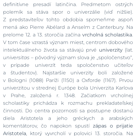
definitívne presadí latinčina. Predmetom ostrých
polemík sa stáva spor o univerzálie (viď nižšie).
Z predstaviteľov tohto obdobia spomeňme aspoň
mená ako Pierre Abélard a Anselm z Canterbury. Na
prelome 12. a 13. storočia začína
vrcholná scholastika
.
V tom čase vzrastá význam miest, centrom dobového
intelektuálneho života sa stávajú prvé
univerzity
(lat.
universitas
– pôvodný význam slova je „spoločenstvo“,
v prípade univerzít teda spoločenstvo učiteľov
a študentov). Najstaršie univerzity boli založené
v Bologni (1088) Paríži (1150) a Oxforde (1167). Prvou
univerzitou v strednej Európe bola Univerzita Karlova
v Prahe, založená r. 1348. Začiatkom vrcholnej
scholastiky prichádza k rozmachu prekladateľskej
činnosti. Do centra pozornosti sa postupne dostanú
diela Aristotela a jeho gréckych a arabských
komentátorov, čo napokon spustí
zápas o prijatie
Aristotela
, ktorý vyvrcholí v polovici 13. storočia. Na