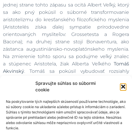
jednej strane tohto zápasu sa ocitá Albert Veľký, ktorý
sa ako prvý pokúsil o súborné transformovanie
aristotelizmu do kresťanského filozofického myslenia
(Aristotelés získa ďalej sympatie prírodovedne
orientovaných mysliteľov: Grossetesta a Rogera
Bacona); na druhej strane stojí Bonaventura, ako
zástanca augustiniánsko-novoplatónskeho myslenia.
Na zmierenie tohto sporu sa podujme veľký znalec
a stúpenec Aristotela, žiak Alberta Veľkého
Tomáš
Akvinský
. Tomáš sa pokúsil vybudovať rozsiahly
systém, ktorý by v sebe zahrnoval všetky oblasti
Spravujte súhlas so súbormi
vedenia. V jeho
Sume teologickej
vyvrcholili snahy
cookie
o ucelené zachytenie teologickej vedy,
charakteristické pre 13. storočie, v ktorom sa sumy stali
Na poskytovanie tých najlepších skúseností používame technológie, ako
sú súbory cookie na ukladanie a/alebo prístup k informáciám o zariadení.
typickým žánrom.
Suma
– syntéza väčšieho rozsahu –
Súhlas s týmito technológiami nám umožní spracovávať údaje, ako je
bola sústava traktátov rozdelených na časti (
partes
), tie
správanie pri prehliadaní alebo jedinečné ID na tejto stránke. Nesúhlas
sa ďalej členili na otázky (
quaestiones
), ktoré boli
alebo odvolanie súhlasu môže nepriaznivo ovplyvniť určité vlastnosti a
funkcie.
napokon rozdelené na články (
articuli
). V poslednom