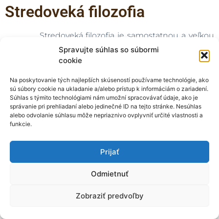
Stredoveká filozofia
Stredoveká filozofia je samostatnou a veľkou
oblasťou dejín filozofického myslenia, stretávame sa
Spravujte súhlas so súbormi
v nej s desiatkami významných mysliteľov
cookie
a množstvom originálnych tém. Tu si predstavíme len
Na poskytovanie tých najlepších skúseností používame technológie, ako
veľmi úzky výber z myslenia tohto zaujímavého
sú súbory cookie na ukladanie a/alebo prístup k informáciám o zariadení.
obdobia. Sústredíme sa na dve najčastejšie
Súhlas s týmito technológiami nám umožní spracovávať údaje, ako je
správanie pri prehliadaní alebo jedinečné ID na tejto stránke. Nesúhlas
diskutované témy západnej stredovekej filozofie –
alebo odvolanie súhlasu môže nepriaznivo ovplyvniť určité vlastnosti a
spor o univerzálie a dôkazy existencie Boha. K nim
funkcie.
pridáme dve veľké postavy stredovekého myslenia –
Svätého Augustína, ako hlavného predstaviteľa
Prijať
latinskej patristiky a Svätého Tomáša Akvinského, ako
zástupcu vrcholnej scholastiky.
Odmietnuť
Zobraziť predvoľby