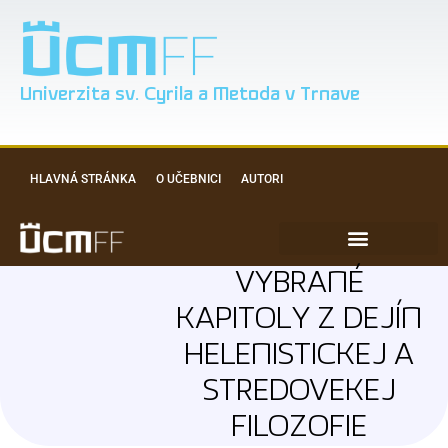
Univerzita sv. Cyrila a Metoda v Trnave
HLAVNÁ STRÁNKA
O UČEBNICI
AUTORI
VYBRANÉ
KAPITOLY Z DEJÍN
HELENISTICKEJ A
STREDOVEKEJ
FILOZOFIE